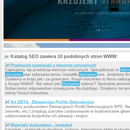
Katalog SEO zawiera 10 podobnych stron WWW:
Producent rozwiązań z tworzyw sztucznych
Zajmujemy się produkcja tworzyw sztucznych. Specjalizacja to
styr
styropian
owe zabezpieczenia i kształtki
styropian
owe. Jesteśmy fi
Działamy w kraju jak i za granicami. Knayf-industries to firma nale
z Grupy KNAUF. Nie wiesz jaki
styropian
wybrać? Spokojnie pomoże
Dobierzemy odpowiednie rozwiązanie dla każdego. Działamy na tere
ofertę! Knauf-Industries...
Art-DETA - Elewacyjne Profile Dekoracyjne
Jesteśmy producentem Elewacyjnych Profili Dekoracyjnych EPD. Na
zworniki, etc.) znajdują szerokie zastosowanie w budownictwie głów
udekorowania budynków ich elewacji i wnętrz.
Materiały budowlane - Icmarket
Icmarket - materiały budowlane, izolacja. Internetowy sklep budowl