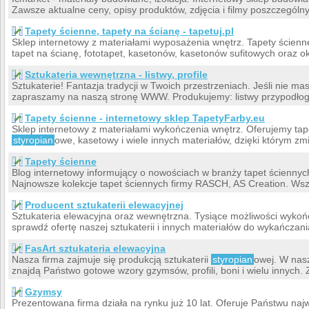
Zawsze aktualne ceny, opisy produktów, zdjęcia i filmy poszczegól
Tapety ścienne, tapety na ścianę - tapetuj.pl
Sklep internetowy z materiałami wyposażenia wnętrz. Tapety ścienne
tapet na ścianę, fototapet, kasetonów, kasetonów sufitowych oraz o
Sztukateria wewnętrzna - listwy, profile
Sztukaterie! Fantazja tradycji w Twoich przestrzeniach. Jeśli nie m
zapraszamy na naszą stronę WWW. Produkujemy: listwy przypodłogo
Tapety ścienne - internetowy sklep TapetyFarby.eu
Sklep internetowy z materiałami wykończenia wnętrz. Oferujemy tapety
styropian
owe, kasetowy i wiele innych materiałów, dzięki którym zm
Tapety ścienne
Blog internetowy informujący o nowościach w branży tapet ściennyc
Najnowsze kolekcje tapet ściennych firmy RASCH, AS Creation. Wsz
Producent sztukaterii elewacyjnej
Sztukateria elewacyjna oraz wewnętrzna. Tysiące możliwości wyko
sprawdź ofertę naszej sztukaterii i innych materiałów do wykańczani
FasArt sztukateria elewacyjna
Nasza firma zajmuje się produkcją sztukaterii
styropian
owej. W nasz
znajdą Państwo gotowe wzory gzymsów, profili, boni i wielu innych.
Gzymsy
Prezentowana firma działa na rynku już 10 lat. Oferuje Państwu najw