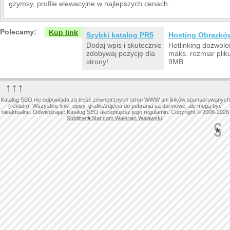
gzymsy, profile elewacyjne w najlepszych cenach.
Polecamy:
Kup link
Szybki katalog PR5
Hosting Obrazkó
Dodaj wpis i skutecznie
Hotlinking dozwolo
zdobywaj pozycję dla
maks. rozmiar plik
strony!
9MB
↑↑↑
Katalog SEO nie odpowiada za treść zewnętrznych stron WWW ani linków sponsorowanych
(reklam). Wszystkie linki, opisy, grafiki/zdjęcia do pobrania są darmowe, ale mogą być
nieaktualne. Odwiedzając Katalog SEO akceptujesz jego regulamin. Copyright © 2006-2026
Sublime
★
Star.com Walerian Walawski
.