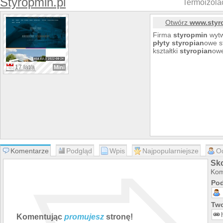
Styropmin.pl
Termoizolac
Otwórz
www.styr
Firma
styropmin
wytw
płyty
styropian
owe s
kształtki
styropian
ow
17 lat/a
Mini
Komentarze
Podgląd
Wpis
Najpopularniejsze
O
Sk
Kom
Pod
Two
Komentując
promujesz
stronę!