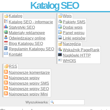
Katalog SEO
Katalog
Wpis
Skuteczna i
etyczna
promocja stron WWW –
dodaj stronę
do
moderowanego katalogu za darmo!
Katalog SEO - informacje
Pakiety SMS
Statystyki SEO
Dodaj wpis
Materiały reklamowe
Panel wpisu
Odwiedzający online
Linki wpisów
Blog Katalogu SEO
Narzędzia
Regulamin Katalogu SEO
Wskaźnik PageRank
Kontakt
Nagłówki HTTP
WHOIS
RSS
Najnowsze komentarze
Najnowsze wpisy
Najnowsze wpisy SMS
Najnowsze wpisy SEO
Najnowsze wpisy Mini
Wyszukiwarka: