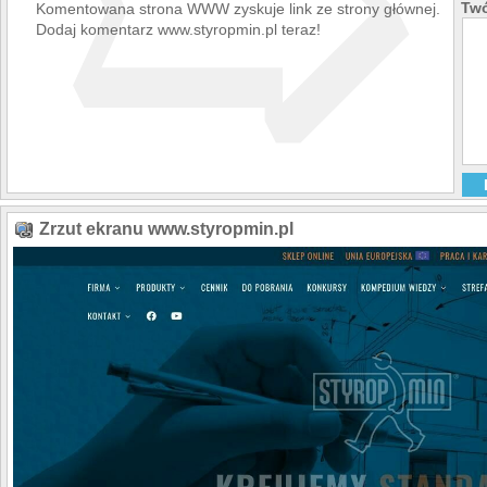
➯
Twó
Komentowana strona WWW zyskuje link ze strony głównej.
Dodaj komentarz www.styropmin.pl teraz!
Zrzut ekranu www.styropmin.pl