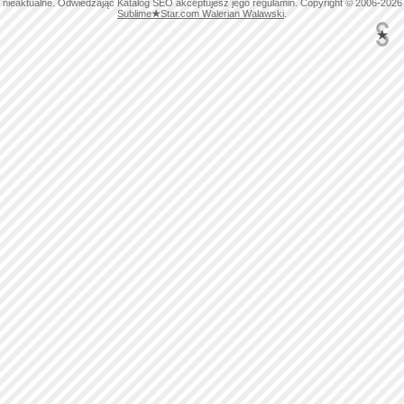
nieaktualne. Odwiedzając Katalog SEO akceptujesz jego regulamin. Copyright © 2006-2026
Mężczyzna, 2012-07-19
Sublime
★
Star.com Walerian Walawski
.
nielza ta stronka www.hotmax.pl
prawdziwe dziwczyny sam dzwonilem, jutro odwiedze
jedna!...
WOJO, 2012-01-14
slabo, bardziej podoba mi sie strona
www.hotmax.pl
hotmax wyglada naprawde exkluzywnie...
fireoflive, 2011-12-13
Polecam tę stronę fajni faceci
anioł
, 2011-03-23
a ja polecam, laseczki się takie trafiają że można odlecieć. A
przesadzacie, że laski inne niż na fotach - 50 na 50.
dupacz, 2010-03-24
ZAWSZE MOŻNA ZREZYGNOWAĆ JAK ODBIEGA OD
ZDJĘCIA ........
GOOFY, 2010-03-17
Ja też nie polecam !
Zadzwoniłem do jednej z pań a ta nawyzywała mnie że
dzwonię na zły numer.
( To po co go podaje w ogłoszeniu )
co innego na zdjęciu i w opisie !!!
Tomas, 2010-02-15