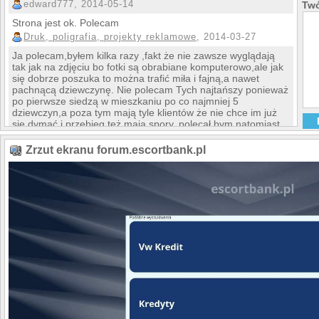
edward777, 2014-05-14
Twó
Strona jest ok. Polecam
Druk, poligrafia, projekty reklamowe
, 2014-03-27
Ja polecam,byłem kilka razy ,fakt że nie zawsze wyglądają
tak jak na zdjęciu bo fotki są obrabiane komputerowo,ale jak
się dobrze poszuka to można trafić miła i fajną,a nawet
pachnącą dziewczynę. Nie polecam Tych najtańszy ponieważ
po pierwsze siedzą w mieszkaniu po co najmniej 5
dziewczyn,a poza tym mają tyle klientów że nie chce im już
się dymać i przebieg też mają spory. polecał bym natomiast
dziewczyny od 200 w górę mieszkają góra po dwie. Są czyste
pachnące i miłe z takiej racji że są droższe i nie mają tyle
Zrzut ekranu forum.escortbank.pl
chętnych. Ostatnio byłem u takiej 19 letniej dziewczyny,ale
nie podam wam która. Jest śliczna, zgrabna i miła,a do tego
pięknie pachnie i fajnie się ją bzyka. Więc panowie jak
chcecie mieć miłe wspomnienia z takich wypraw ,szukajcie
dokładnie i nie oszczędzajcie na dziewczynach,lepiej wydać
raz więcej i wyjść z nogami jak z waty,niż kilka i żałować kasy.
Perturbator, 2013-07-27
Wg mnie to lepiej uważać bo potem mogą być prawdziwe
problemy.
Jorkis
, 2013-02-27
mozna załapac hiva , aidsa od tego typu dziwek i pozniej
bedzie tylko płacz
mateusz, 2013-02-26