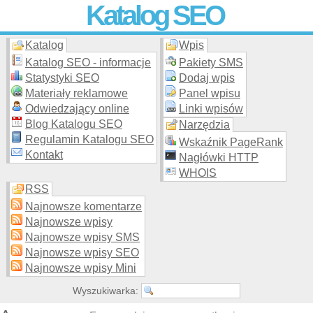
Katalog SEO
Katalog
Wpis
Skuteczna i
etyczna
promocja stron WWW –
dodaj stronę
do
moderowanego katalogu za darmo!
Katalog SEO - informacje
Pakiety SMS
Statystyki SEO
Dodaj wpis
Materiały reklamowe
Panel wpisu
Odwiedzający online
Linki wpisów
Blog Katalogu SEO
Narzędzia
Regulamin Katalogu SEO
Wskaźnik PageRank
Kontakt
Nagłówki HTTP
WHOIS
RSS
Najnowsze komentarze
Najnowsze wpisy
Najnowsze wpisy SMS
Najnowsze wpisy SEO
Najnowsze wpisy Mini
Wyszukiwarka: