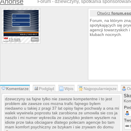
Anonse
Forum - dziewczyny, spotkania sponsorowane
Otwórz
forum.esc
Forum, na którym zna
spotykających się pry
agencji towarzyskich i
klubach nocnych.
19 lat/a
Mini
Komentarze
Podgląd
Wpis
Najpopularniejsze
O
Sko
dzewczyny sa fajne tylko nie zawsze kompetentne i to jest
Kom
problem ale zawsze cos mozna trafic fajnego bylem
Pod
niedawno u takiej z pragi 37 lat opisy fajne pochwaly a ona mi
walek wywinela poprostu tak zarobiona ze umowila sie cos ja
naszlo i mi numer wykrecila ze zaszybko jestem wyszlem na
Two
idiote prze taka obciagare dlatego polecam agencje bo tam
mam komfort psychiczny ze bzykam i sie zrywam do domu