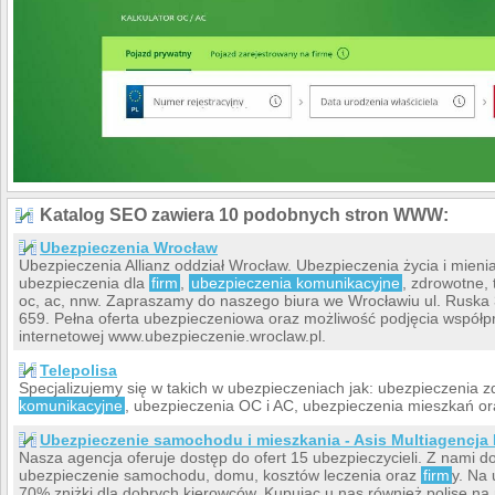
Katalog SEO zawiera 10 podobnych stron WWW:
Ubezpieczenia Wrocław
Ubezpieczenia Allianz oddział Wrocław. Ubezpieczenia życia i mien
ubezpieczenia dla
firm
,
ubezpieczenia komunikacyjne
, zdrowotne, 
oc, ac, nnw. Zapraszamy do naszego biura we Wrocławiu ul. Ruska 
659. Pełna oferta ubezpieczeniowa oraz możliwość podjęcia współpra
internetowej www.ubezpieczenie.wroclaw.pl.
Telepolisa
Specjalizujemy się w takich w ubezpieczeniach jak: ubezpieczenia 
komunikacyjne
, ubezpieczenia OC i AC, ubezpieczenia mieszkań o
Ubezpieczenie samochodu i mieszkania - Asis Multiagencja
Nasza agencja oferuje dostęp do ofert 15 ubezpieczycieli. Z nami 
ubezpieczenie samochodu, domu, kosztów leczenia oraz
firm
y. Na
70% zniżki dla dobrych kierowców. Kupując u nas również polisę n