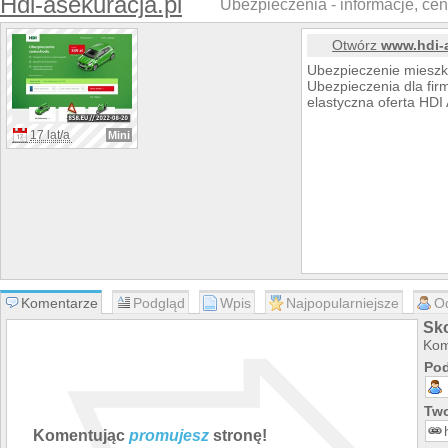
Hdi-asekuracja.pl
Ubezpieczenia - informacje, cen
Otwórz
www.hdi-a
Ubezpieczenie mieszka
Ubezpieczenia dla fir
elastyczna oferta HDI
17 lat/a
Mini
Komentarze
Podgląd
Wpis
Najpopularniejsze
O
Sko
Kom
Pod
Two
Komentując
promujesz
stronę!