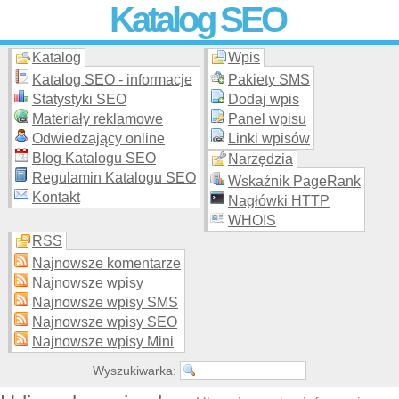
Katalog SEO
Katalog
Wpis
Skuteczna i
etyczna
promocja stron WWW –
dodaj stronę
do
moderowanego katalogu za darmo!
Katalog SEO - informacje
Pakiety SMS
Statystyki SEO
Dodaj wpis
Materiały reklamowe
Panel wpisu
Odwiedzający online
Linki wpisów
Blog Katalogu SEO
Narzędzia
Regulamin Katalogu SEO
Wskaźnik PageRank
Kontakt
Nagłówki HTTP
WHOIS
RSS
Najnowsze komentarze
Najnowsze wpisy
Najnowsze wpisy SMS
Najnowsze wpisy SEO
Najnowsze wpisy Mini
Wyszukiwarka: