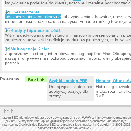
indywidualne podejście do klienta, uczciwie i rzetelnie podchodząc d
Ubezpieczenia
ubezpieczenia komunikacyjne
, ubezpieczenia zdrowotne, ubezpiec
nieruchomości, ubezpieczenia na życie. Ponadto ranking towarzystw 
Kredyty hipoteczne Łódź
Witryna dedykowana jest usługom finansowym prezentowanym prz
zamieszczono wszelkie definicje produktów pieniężnych, m.in. wszel
Multiagencja Kielce
Zapraszamy na stronę internetową multiagencji ProfiMax. Oferujem
naszą stronę www ma możliwość porównać i wybrać oferty ubezpie
potrzeb.
Polecamy:
Kup link
Szybki katalog PR5
Hosting Obrazkó
Dodaj wpis i skutecznie
Hotlinking dozwolo
zdobywaj pozycję dla
maks. rozmiar plik
strony!
9MB
↑↑↑
Katalog SEO nie odpowiada za treść zewnętrznych stron WWW ani linków sponsorowanych
(reklam). Wszystkie linki, opisy, grafiki/zdjęcia do pobrania są darmowe, ale mogą być
nieaktualne. Odwiedzając Katalog SEO akceptujesz jego regulamin. Copyright © 2006-2026
Sublime
★
Star.com Walerian Walawski
.