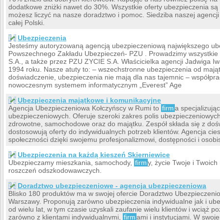
dodatkowe zniżki nawet do 30%. Wszystkie oferty ubezpieczenia są
możesz liczyć na nasze doradztwo i pomoc. Siedziba naszej agencji
całej Polski.
Ubezpieczenia
Jesteśmy autoryzowaną agencją ubezpieczeniową największego ube
Powszechnego Zakładu Ubezpieczeń- PZU . Prowadzimy wszystkie 
S.A., a także przez PZU ZYCIE S.A. Właścicielka agencji Jadwiga I
1994 roku. Nasze atuty to: – wszechstronne ubezpieczenia od mają
doświadczenie, ubezpieczenia nie mają dla nas tajemnic – współpr
nowoczesnym systemem informatycznym „Everest” Age
Ubezpieczenia majątkowe i komunikacyjne
Agencja Ubezpieczeniowa Kołczyńscy w Rumi to
firm
a specjalizują
ubezpieczeniowych. Oferuje szeroki zakres polis ubezpieczeniowych
zdrowotne, samochodowe oraz do majątku. Zespół składa się z doś
dostosowują oferty do indywidualnych potrzeb klientów. Agencja cies
społeczności dzięki swojemu profesjonalizmowi, dostępności i osobi
Ubezpieczenia na każdą kieszeń Skierniewice
Ubezpieczamy mieszkania, samochody,
firm
y, życie Twoje i Twoic
roszczeń odszkodowawczych.
Doradztwo ubezpieczeniowe - agencja ubezpieczeniowa
Blisko 180 produktów ma w swojej ofercie Doradztwo Ubezpieczeni
Warszawy. Proponują zarówno ubezpieczenia indywidualne jak i ub
od wielu lat, w tym czasie uzyskali zaufanie wielu klientów i wciąż
zarówno z klientami indywidualnymi,
firm
ami i instytucjami. W swoje