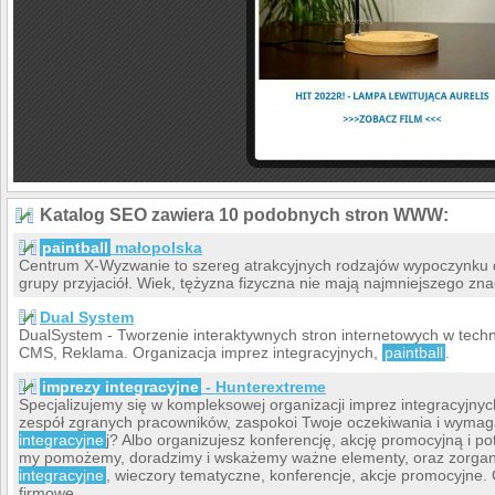
Katalog SEO zawiera 10 podobnych stron WWW:
paintball
małopolska
Centrum X-Wyzwanie to szereg atrakcyjnych rodzajów wypoczynku dla
grupy przyjaciół. Wiek, tężyzna fizyczna nie mają najmniejszego zna
Dual System
DualSystem - Tworzenie interaktywnych stron internetowych w techno
CMS, Reklama. Organizacja imprez integracyjnych,
paintball
.
imprezy integracyjne
- Hunterextreme
Specjalizujemy się w kompleksowej organizacji imprez integracyjnych
zespół zgranych pracowników, zaspokoi Twoje oczekiwania i wymaga
integracyjne
j? Albo organizujesz konferencję, akcję promocyjną i po
my pomożemy, doradzimy i wskażemy ważne elementy, oraz zorgani
integracyjne
, wieczory tematyczne, konferencje, akcje promocyjne
firmowe.