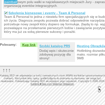
paintball
owym polu walki w najciekawszych miejscach Jury - zapr
organizacją eventów integracyjnych.
Szkolenia biznesowe i eventy - Team & Personal
Team & Personal to jedna z niewielu firm specjalizujących się w b
ich życia. Diagnoza zespołu pozwala dobrać odpowiednie narzędzia
potrzebuje nowy zespół który dopiero się formułuje, (będą to np. wy
pozwalające na przełamanie pierwszych lodów i zawiązanie pozytywn
który ma już za sobą pierwsze sukcesy i porażki.
Polecamy:
Kup link
Szybki katalog PR5
Hosting Obrazkó
Dodaj wpis i skutecznie
Hotlinking dozwolo
zdobywaj pozycję dla
maks. rozmiar plik
strony!
9MB
↑↑↑
Katalog SEO nie odpowiada za treść zewnętrznych stron WWW ani linków sponsorowanych
(reklam). Wszystkie linki, opisy, grafiki/zdjęcia do pobrania są darmowe, ale mogą być
nieaktualne. Odwiedzając Katalog SEO akceptujesz jego regulamin. Copyright © 2006-2026
Sublime
★
Star.com Walerian Walawski
.