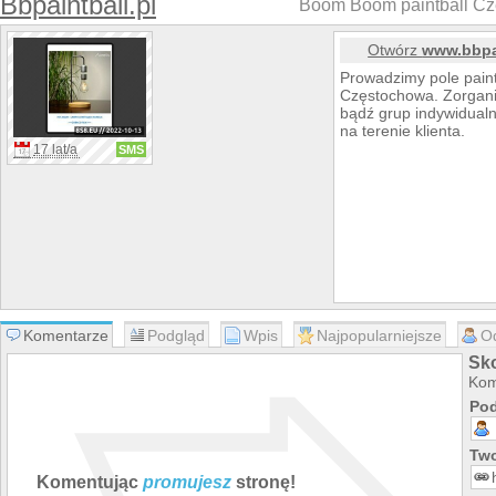
Bbpaintball.pl
Boom Boom paintball Cz
Otwórz
www.bbpai
Prowadzimy pole paint
Częstochowa. Zorganiz
bądź grup indywidualn
na terenie klienta.
17 lat/a
SMS
Komentarze
Podgląd
Wpis
Najpopularniejsze
O
Sko
Kom
Pod
Two
Komentując
promujesz
stronę!