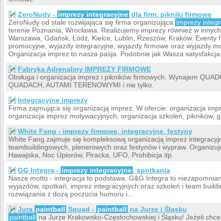
ZeroNudy -
imprezy integracyjne
dla firm, pikniki firmowe
ZeroNudy od stale rozwijająca się firma organizująca
imprezy integ
terenie Poznania, Wrocławia. Realizujemy imprezy również w innych
Warszawa, Gdańsk, Łódź, Kielce, Lublin, Rzeszów, Kraków. Eventy f
promocyjne, wyjazdy integracyjne, wyjazdy firmowe oraz wyjazdy mo
Organizacja imprez to nasza pasja. Podobnie jak Wasza satysfakcja
Fabryka Adrenaliny IMPREZY FIRMOWE
Obsługa i organizacja imprez i pikników firmowych. Wynajem QUAD
QUADACH, AUTAMI TERENOWYMI i nie tylko.
Integracyjne imprezy
Firma zajmująca się organizacją imprez. W ofercie: organizacja impr
organizacja imprez motywacyjnych, organizacja szkoleń, pikników, gi
White Fang - imprezy firmowe, integracyjne, festyny
White Fang zajmuje się kompleksową organizacją imprez integracyj
teambuildingowych, plenerowych oraz festynów i wypraw. Organizuj
Hawajska, Noc Upiorów, Piracka, UFO, Prohibicja itp.
GG Integra -
imprezy integracyjne
, spotkania
Nasze motto - integracja to podstawa. G&G Integra to niezapomnia
wyjazdów, spotkań, imprez integracyjnych oraz szkoleń i team bui
rozwiązania z dozą poczucia humoru i...
Jura
paintball
Squad -
paintball
na Jurze i Śląsku
paintball
na Jurze Krakowsko-Częstochowskiej i Śląsku! Jeżeli chce