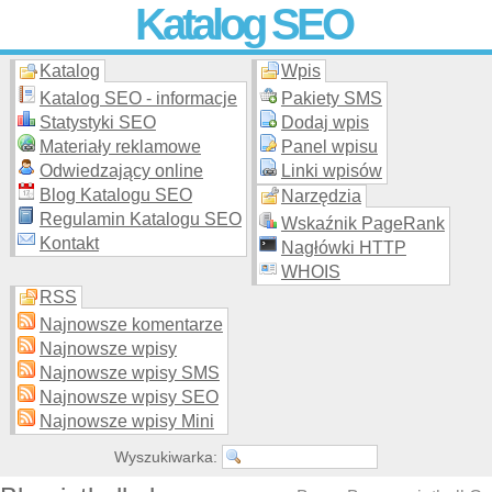
Katalog SEO
Katalog
Wpis
Skuteczna i
etyczna
promocja stron WWW –
dodaj stronę
do
moderowanego katalogu za darmo!
Katalog SEO - informacje
Pakiety SMS
Statystyki SEO
Dodaj wpis
Materiały reklamowe
Panel wpisu
Odwiedzający online
Linki wpisów
Blog Katalogu SEO
Narzędzia
Regulamin Katalogu SEO
Wskaźnik PageRank
Kontakt
Nagłówki HTTP
WHOIS
RSS
Najnowsze komentarze
Najnowsze wpisy
Najnowsze wpisy SMS
Najnowsze wpisy SEO
Najnowsze wpisy Mini
Wyszukiwarka: