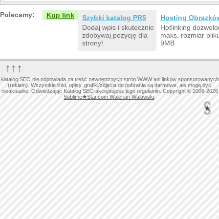
Polecamy:
Kup link
Szybki katalog PR5
Hosting Obrazkó
Dodaj wpis i skutecznie
Hotlinking dozwolo
zdobywaj pozycję dla
maks. rozmiar plik
strony!
9MB
↑↑↑
Katalog SEO nie odpowiada za treść zewnętrznych stron WWW ani linków sponsorowanych
(reklam). Wszystkie linki, opisy, grafiki/zdjęcia do pobrania są darmowe, ale mogą być
nieaktualne. Odwiedzając Katalog SEO akceptujesz jego regulamin. Copyright © 2006-2026
Sublime
★
Star.com Walerian Walawski
.