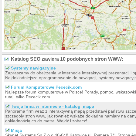
Katalog SEO zawiera 10 podobnych stron WWW:
Systemy nawigacyjne
Zapraszamy do obejrzenia w internecie interaktywnej prezentacji 
Najdokładniejsze oprogramowanie do nawigacji, systemy nawigacyjne
Forum Komputerowe Pececik.com
Najlepsze forum komputerowe w Polsce! Porady, pomoc, wskazówki o
tutaj, tylko Pececik.com
Twoja firma w internecie - katalog, mapa
Panorama firm wraz z interaktywną mapą przedstawi państwu szczegó
szczegóły stron www, jak również wskaże dokładne namiary na dany 
dokładnością co do metra. Wejdź i zobacz!
Misja
Skynet Systems Sp.Z o.o 40-048 Katowice ul. Rymera 7/1 Strona A