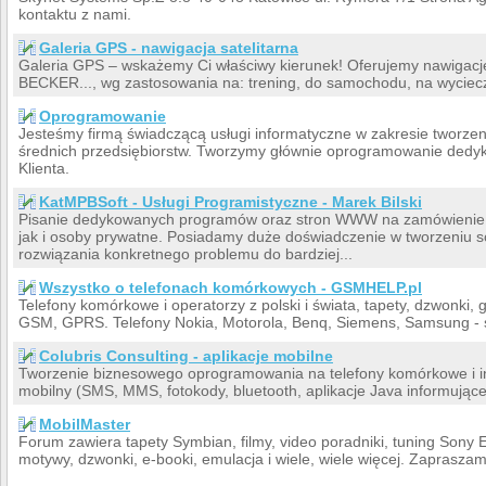
kontaktu z nami.
Galeria GPS - nawigacja satelitarna
Galeria GPS – wskażemy Ci właściwy kierunek! Oferujemy nawiga
BECKER..., wg zastosowania na: trening, do samochodu, na wyciecz
Oprogramowanie
Jesteśmy firmą świadczącą usługi informatyczne w zakresie tworze
średnich przedsiębiorstw. Tworzymy głównie oprogramowanie dedy
Klienta.
KatMPBSoft - Usługi Programistyczne - Marek Bilski
Pisanie dedykowanych programów oraz stron WWW na zamówienie. N
jak i osoby prywatne. Posiadamy duże doświadczenie w tworzeniu 
rozwiązania konkretnego problemu do bardziej...
Wszystko o telefonach komórkowych - GSMHELP.pl
Telefony komórkowe i operatorzy z polski i świata, tapety, dzwonki, g
GSM, GPRS. Telefony Nokia, Motorola, Benq, Siemens, Samsung - sie
Colubris Consulting - aplikacje mobilne
Tworzenie biznesowego oprogramowania na telefony komórkowe i i
mobilny (SMS, MMS, fotokody, bluetooth, aplikacje Java informujące 
MobilMaster
Forum zawiera tapety Symbian, filmy, video poradniki, tuning Sony 
motywy, dzwonki, e-booki, emulacja i wiele, wiele więcej. Zapraszam