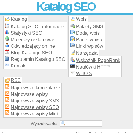
Katalog SEO
Katalog
Wpis
Skuteczna i
etyczna
promocja stron WWW –
dodaj stronę
do
moderowanego katalogu za darmo!
Katalog SEO - informacje
Pakiety SMS
Statystyki SEO
Dodaj wpis
Materiały reklamowe
Panel wpisu
Odwiedzający online
Linki wpisów
Blog Katalogu SEO
Narzędzia
Regulamin Katalogu SEO
Wskaźnik PageRank
Kontakt
Nagłówki HTTP
WHOIS
RSS
Najnowsze komentarze
Najnowsze wpisy
Najnowsze wpisy SMS
Najnowsze wpisy SEO
Najnowsze wpisy Mini
Wyszukiwarka: