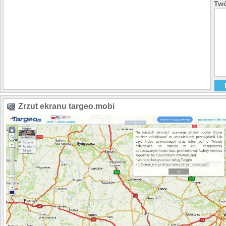
Twó
Zrzut ekranu targeo.mobi