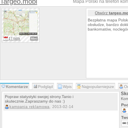
Targeo.mobi
Mapa Polski na telefon ko
Otwórz
targeo.m
Bezpłatna mapa Polsk
obsłudze, bardzo dok
bankomatów, noclegów, 
17 lat/a
Mini
Komentarze
Podgląd
Wpis
Najpopularniejsze
O
Sk
Popraw statystyki swojej strony.Tanio i
Kom
skutecznie.Zapraszamy do nas :)
Pod
kampania reklamowa
, 2013-02-14
Two