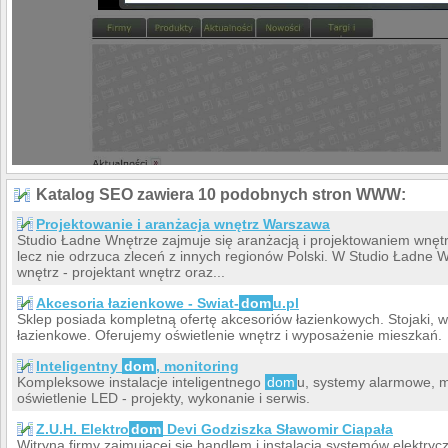
Katalog SEO zawiera 10 podobnych stron WWW:
Projektowanie i aranżacja wnętrz Warszawa
Studio Ładne Wnętrze zajmuje się aranżacją i projektowaniem wnęt
lecz nie odrzuca zleceń z innych regionów Polski. W Studio Ładne Wn
wnętrz - projektant wnętrz oraz...
Akcesoria łazienkowe - Swiat-
dom
u.pl
Sklep posiada kompletną ofertę akcesoriów łazienkowych. Stojaki, wi
łazienkowe. Oferujemy oświetlenie wnętrz i wyposażenie mieszkań.
Inteligentny
dom
, monitoring
Kompleksowe instalacje inteligentnego
dom
u, systemy alarmowe, 
oświetlenie LED - projekty, wykonanie i serwis.
Z.U.H. Elektro
dom
Devi Godziszka Sławomir Ciapała
Witryna firmy zajmującej się handlem i instalacją systemów elektr