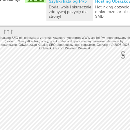
Szybki katalog PR5
Hosting Obrazkó
Dodaj wpis i skutecznie
Hotlinking dozwolo
zdobywaj pozycję dla
maks. rozmiar plik
strony!
9MB
↑↑↑
Katalog SEO nie odpowiada za treść zewnętrznych stron WWW ani linków sponsorowanych
(reklam). Wszystkie linki, opisy, grafiki/zdjęcia do pobrania są darmowe, ale mogą być
nieaktualne. Odwiedzając Katalog SEO akceptujesz jego regulamin. Copyright © 2006-2026
Sublime
★
Star.com Walerian Walawski
.