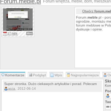
Forum.meble.pl
Forum wnętrza, meble, dom, mieszkan
Otwórz
forum.meb
Forum.
meble
.pl - po
ogrodzie, montażu meb
forum meblowe w Polsc
dyskusje i opinie.
17 lat/a
Mini
Komentarze
Podgląd
Wpis
Najpopularniejsze
O
Sko
Super stronka. Dużo ciekawych artykułów i porad. Polecam
Kom
asia
, 2012-06-14
Pod
Two