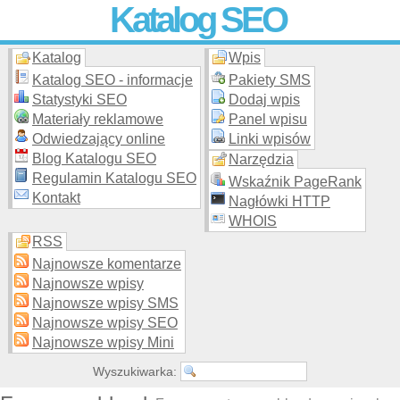
Katalog SEO
Katalog
Wpis
Skuteczna i
etyczna
promocja stron WWW –
dodaj stronę
do
moderowanego katalogu za darmo!
Katalog SEO - informacje
Pakiety SMS
Statystyki SEO
Dodaj wpis
Materiały reklamowe
Panel wpisu
Odwiedzający online
Linki wpisów
Blog Katalogu SEO
Narzędzia
Regulamin Katalogu SEO
Wskaźnik PageRank
Kontakt
Nagłówki HTTP
WHOIS
RSS
Najnowsze komentarze
Najnowsze wpisy
Najnowsze wpisy SMS
Najnowsze wpisy SEO
Najnowsze wpisy Mini
Wyszukiwarka: