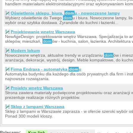
handlem materiałami elektroinstalacyjnymi oraz wykonywaniem kompl
Oświetlenie sklepu, biura,
dom
u - nowoczesne lampy
Wybierz oświetlenie do Twego
dom
u i biura. Nowoczesne lampy, lis-
wybór oraz szybka dostawa. Żyrandole do kuchni i łazienki...
Projektowanie wnętrz Warszawa
NewAgeDesign: projektowanie wnętrz Warszawa. Specjalizacja to ar
sklepów, mieszkań,
dom
ów - kuchnia, salon, łazienka. Architektura
Modern lokum
Nowoczesne wnętrza, aktualne trendy w urządzaniu
dom
ów i mies
aranżacja, dekoracje, wystrój, design. Meble kompaktowe, do kuchni,
Firma Endraxa - automatyka
dom
u
Automatyka budynku dla każdego dla osób prywatnych dla firm i instyt
najnowsze rozwiązania.
Projekty wnętrz Warszawa
Strona zawiera materiały poświęcone projektowaniu oraz aranżacji 
prezentuje realizacje różnych projektów.
Sklep z lampami Warszawa
Sklep z lampami w Warszawie zaprasza - w ofercie szeroki wybór o
Ponad 300 modeli kloszy.
Polecamy:
Kup link