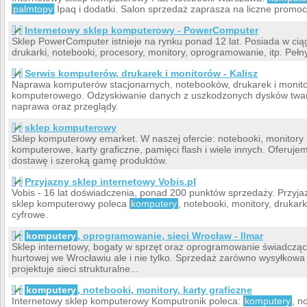
palmtopy
Ipaq i dodatki. Salon sprzedaż zaprasza na liczne promoc
Internetowy sklep komputerowy - PowerComputer
Sklep PowerComputer istnieje na rynku ponad 12 lat. Posiada w cią
drukarki, notebooki, procesory, monitory, oprogramowanie, itp. Pełn
Serwis komputerów, drukarek i monitorów - Kalisz
Naprawa komputerów stacjonarnych, notebooków, drukarek i monito
komputerowego. Odzyskiwanie danych z uszkodzonych dysków tward
naprawa oraz przeglądy.
sklep komputerowy
Sklep komputerowy emarket. W naszej ofercie: notebooki, monitor
komputerowe, karty graficzne, pamięci flash i wiele innych. Oferuj
dostawę i szeroką gamę produktów.
Przyjazny sklep internetowy Vobis.pl
Vobis - 16 lat doświadczenia, ponad 200 punktów sprzedaży. Przyjaz
sklep komputerowy poleca
komputery
, notebooki, monitory, druka
cyfrowe.
komputery
, oprogramowanie, sieci Wrocław - Ilmar
Sklep internetowy, bogaty w sprzęt oraz oprogramowanie świadczący 
hurtowej we Wrocławiu ale i nie tylko. Sprzedaż zarówno wysyłkowa j
projektuje sieci strukturalne...
komputery
, notebooki, monitory, karty graficzne
Internetowy sklep komputerowy Komputronik poleca:
komputery
, n