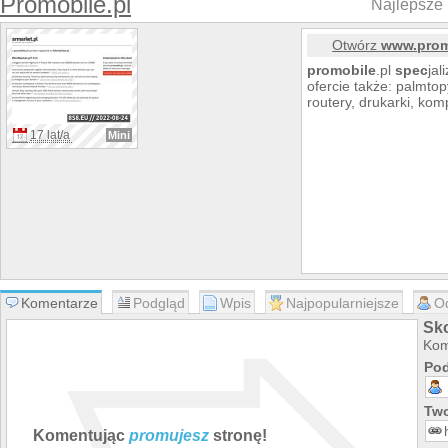
Promobile.pl
Najlepsze 
Otwórz
www.prom
promobile
.pl
spec
jal
ofercie także: palmto
routery, drukarki, kom
17 lat/a
Mini
Komentarze
Podgląd
Wpis
Najpopularniejsze
O
Sk
Kom
Pod
Two
Komentując
promujesz
stronę!