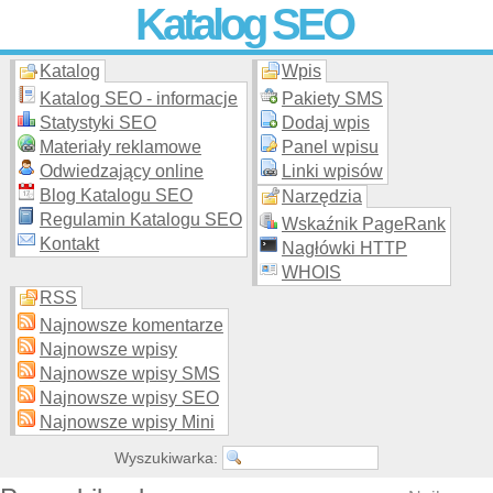
Katalog SEO
Katalog
Wpis
Skuteczna i
etyczna
promocja stron WWW –
dodaj stronę
do
moderowanego katalogu za darmo!
Katalog SEO - informacje
Pakiety SMS
Statystyki SEO
Dodaj wpis
Materiały reklamowe
Panel wpisu
Odwiedzający online
Linki wpisów
Blog Katalogu SEO
Narzędzia
Regulamin Katalogu SEO
Wskaźnik PageRank
Kontakt
Nagłówki HTTP
WHOIS
RSS
Najnowsze komentarze
Najnowsze wpisy
Najnowsze wpisy SMS
Najnowsze wpisy SEO
Najnowsze wpisy Mini
Wyszukiwarka: