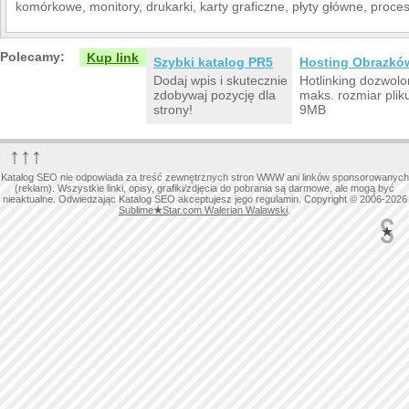
komórkowe, monitory, drukarki, karty graficzne, płyty główne, proces
Polecamy:
Kup link
Szybki katalog PR5
Hosting Obrazkó
Dodaj wpis i skutecznie
Hotlinking dozwolo
zdobywaj pozycję dla
maks. rozmiar plik
strony!
9MB
↑↑↑
Katalog SEO nie odpowiada za treść zewnętrznych stron WWW ani linków sponsorowanych
(reklam). Wszystkie linki, opisy, grafiki/zdjęcia do pobrania są darmowe, ale mogą być
nieaktualne. Odwiedzając Katalog SEO akceptujesz jego regulamin. Copyright © 2006-2026
Sublime
★
Star.com Walerian Walawski
.