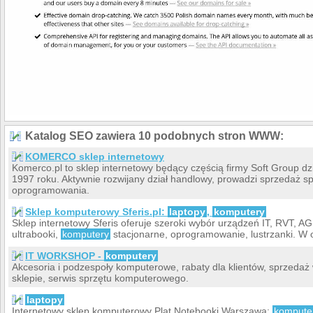
Katalog SEO zawiera 10 podobnych stron WWW:
KOMERCO sklep internetowy
Komerco.pl to sklep internetowy będący częścią firmy Soft Group dz
1997 roku. Aktywnie rozwijany dział handlowy, prowadzi sprzedaż s
oprogramowania.
Sklep komputerowy Sferis.pl:
laptopy
,
komputery
Sklep internetowy Sferis oferuje szeroki wybór urządzeń IT, RVT, AG
ultrabooki,
komputery
stacjonarne, oprogramowanie, lustrzanki. W o
IT WORKSHOP -
komputery
Akcesoria i podzespoły komputerowe, rabaty dla klientów, sprzeda
sklepie, serwis sprzętu komputerowego.
laptopy
Internetowy sklep komputerowy Plat Notebooki Warszawa:
kompute