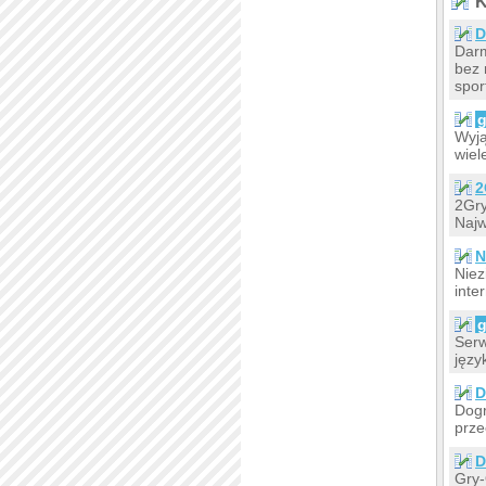
K
D
Dar
bez 
spor
g
Wyją
wiel
2
2Gry
Najw
N
Niez
inte
g
Serw
języ
D
Dogr
prze
D
Gry-