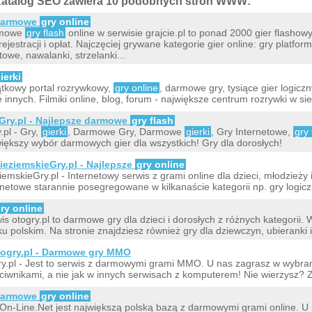
atalog SEO zawiera 10 podobnych stron WWW:
armowe
gry online
mowe
gry flash
online w serwisie grajcie.pl to ponad 2000 gier flasho
rejestracji i opłat. Najczęciej grywane kategorie gier online: gry platfo
towe, nawalanki, strzelanki...
ierki
tkowy portal rozrywkowy,
gry online
, darmowe gry, tysiące gier logiczn
e innych. Filmiki online, blog, forum - największe centrum rozrywki w sie
Gry.pl - Najlepsze darmowe
gry flash
.pl - Gry,
gierki
, Darmowe Gry, Darmowe
gierki
, Gry Internetowe,
gry 
iększy wybór darmowych gier dla wszystkich! Gry dla dorosłych!
ieziemskieGry.pl - Najlepsze
gry online
iemskieGry.pl - Internetowy serwis z grami online dla dzieci, młodzieży 
rnetowe starannie posegregowane w kilkanaście kategorii np. gry logic
ry online
is otogry.pl to darmowe gry dla dzieci i dorosłych z różnych kategorii.
ku polskim. Na stronie znajdziesz również gry dla dziewczyn, ubieranki i
ogry.pl - Darmowe gry MMO
y.pl - Jest to serwis z darmowymi grami MMO. U nas zagrasz w wybra
ciwnikami, a nie jak w innych serwisach z komputerem! Nie wierzysz? 
armowe
gry online
On-Line.Net jest największą polską bazą z darmowymi grami online. U