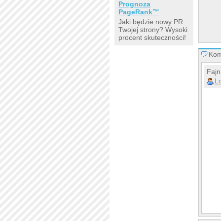
Prognoza
PageRank™
Jaki będzie nowy PR
Twojej strony? Wysoki
procent skuteczności!
Kom
Fajn
L