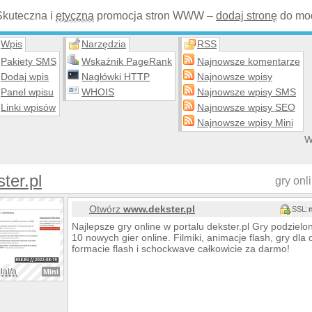
Skuteczna i
etyczna
promocja stron WWW –
dodaj stronę
do mod
Wpis
Narzędzia
RSS
Pakiety SMS
Wskaźnik PageRank
Najnowsze komentarze
Dodaj wpis
Nagłówki HTTP
Najnowsze wpisy
Panel wpisu
WHOIS
Najnowsze wpisy SMS
Linki wpisów
Najnowsze wpisy SEO
Najnowsze wpisy Mini
W
ter.pl
gry onl
Otwórz
www.dekster.pl
SSL:
Najlepsze gry online w portalu dekster.pl Gry podziel
10 nowych gier online. Filmiki, animacje flash, gry dla
formacie flash i schockwave całkowicie za darmo!
lat/a
Mini