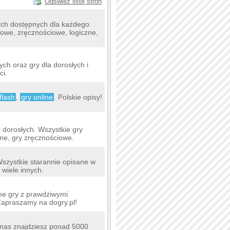
Odśwież listę stron
wych dostępnych dla każdego
rmowe, zręcznościowe, logiczne,
ych oraz gry dla dorosłych i
ci.
flash
,
gry online
. Polskie opisy!
i dorosłych. Wszystkie gry
zne, gry zręcznościowe.
 Wszystkie starannie opisane w
 wiele innych.
ne gry z prawdziwymi
Zapraszamy na dogry.pl!
 nas znajdziesz ponad 5000