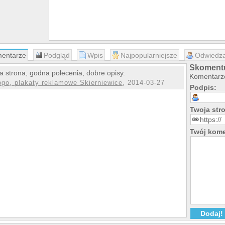
entarze
Podgląd
Wpis
Najpopularniejsze
Odwiedza
Skomentu
a strona, godna polecenia, dobre opisy.
Komentarze
ogo, plakaty reklamowe Skierniewice
, 2014-03-27
Podpis:
Twoja st
Twój kome