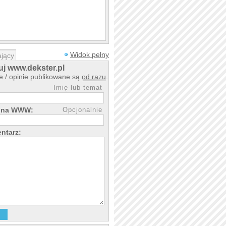
Widok pełny
jący
j www.dekster.pl
 / opinie publikowane są
od razu
.
Imię lub temat
rona WWW:
Opcjonalnie
ntarz: