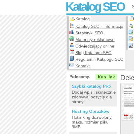
Katalog SEO
Katalog
Katalog SEO - informacje
Statystyki SEO
Materiały reklamowe
Odwiedzający online
Blog Katalogu SEO
Regulamin Katalogu SEO
Kontakt
Deks
Polecamy:
Kup link
Szybki katalog PR5
Dodaj wpis i skutecznie
zdobywaj pozycję dla
strony!
Hosting Obrazków
19 
Hotlinking dozwolony,
maks. rozmiar pliku
9MB