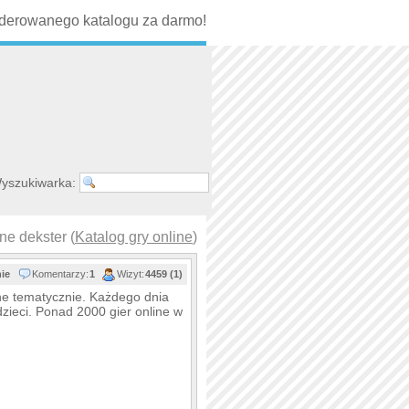
erowanego katalogu za darmo!
yszukiwarka:
ine dekster (
Katalog gry online
)
nie
Komentarzy:
1
Wizyt:
4459 (1)
one tematycznie. Każdego dnia
 dzieci. Ponad 2000 gier online w