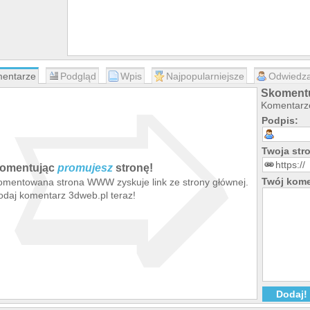
➯
entarze
Podgląd
Wpis
Najpopularniejsze
Odwiedza
Skomentu
Komentarze
Podpis:
Twoja st
omentując
promujesz
stronę!
Twój kome
omentowana strona WWW zyskuje link ze strony głównej.
odaj komentarz 3dweb.pl teraz!