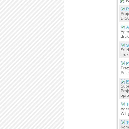
K
P
Proj
DISO
A
Agen
druk
S
Stud
i re
P
Prez
Pozn
P
Sube
Proj
opr
T
Agen
Witr
T
Komp