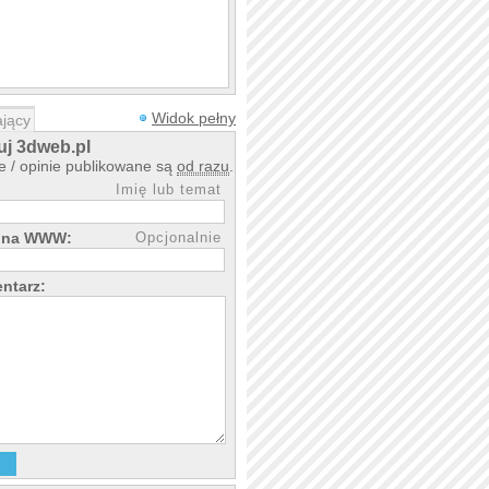
Widok pełny
jący
j 3dweb.pl
 / opinie publikowane są
od razu
.
Imię lub temat
rona WWW:
Opcjonalnie
ntarz: