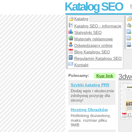
Katalog SEO
Katalog
Katalog SEO - informacje
Statystyki SEO
Materiały reklamowe
Odwiedzający online
Blog Katalogu SEO
Regulamin Katalogu SEO
Kontakt
3dw
Polecamy:
Kup link
Szybki katalog PR5
Dodaj wpis i skutecznie
zdobywaj pozycję dla
strony!
Hosting Obrazków
17 
Hotlinking dozwolony,
maks. rozmiar pliku
9MB