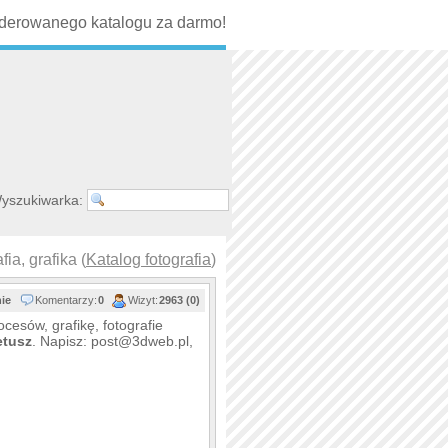
erowanego katalogu za darmo!
yszukiwarka:
a, grafika (
Katalog fotografia
)
nie
Komentarzy:
0
Wizyt:
2963 (0)
cesów, grafikę, fotografie
etusz
. Napisz: post@3dweb.pl,