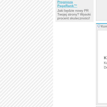
Prognoza
PageRank™
Jaki będzie nowy PR
Twojej strony? Wysoki
procent skuteczności!
Kom
K
K
D