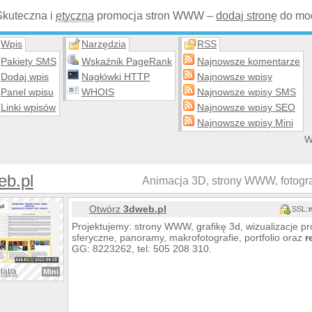
Skuteczna i
etyczna
promocja stron WWW –
dodaj stronę
do mod
Wpis
Narzędzia
RSS
Pakiety SMS
Wskaźnik PageRank
Najnowsze komentarze
Dodaj wpis
Nagłówki HTTP
Najnowsze wpisy
Panel wpisu
WHOIS
Najnowsze wpisy SMS
Linki wpisów
Najnowsze wpisy SEO
Najnowsze wpisy Mini
W
eb.pl
Animacja 3D, strony WWW, fotografi
Otwórz
3dweb.pl
SSL:
Projektujemy: strony WWW, grafikę 3d, wizualizacje pro
sferyczne, panoramy, makrofotografie, portfolio oraz
r
GG: 8223262, tel: 505 208 310.
lat/a
Mini