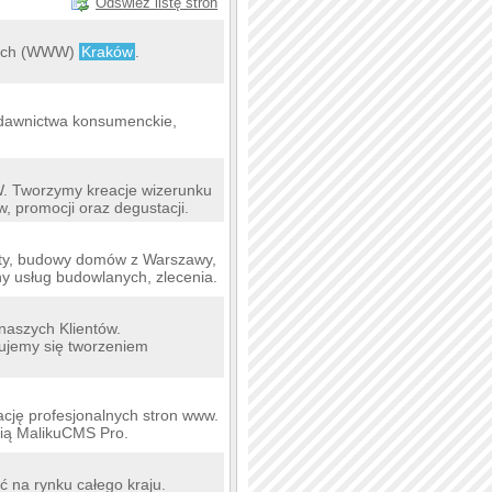
Odśwież listę stron
owych (WWW)
Kraków
.
dawnictwa konsumenckie,
W. Tworzymy kreacje wizerunku
, promocji oraz degustacji.
nty, budowy domów z Warszawy,
y usług budowlanych, zlecenia.
naszych Klientów.
mujemy się tworzeniem
ację profesjonalnych stron www.
cią MalikuCMS Pro.
ć na rynku całego kraju.