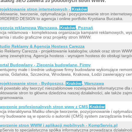
atalog SEO zawiera 10 podobnych stron WWW:
rojektowanie stron internetowych -
Kraków
ektowanie, tworzenie, optymalizacja i pozycjonowanie stron internet
RDERED DESIGN to agencja i online portfolio Krystiana Buczaka.
gencja reklamowa Warszawa,
Kraków
, Poznań
cja reklamowa - kompleksowa organizacja kampanii reklamowych, wy
arnia i studio graficzne oraz projekty stron WWW.
tudio Reklamy & Agencja Hostess Carezza
io Reklamy Carezza - projektowanie katalogów, ulotek oraz stron WW
klamę zewnętrzną. Agencja hostess - wynajem hostess do obsługi targów
ortal Budowlany - Zlecenia budowlane, Firmy
entujemy małe i średnie usługowe firmy budowlane wykonujące remo
ania, Gdańska, Szczecina, Wrocławia, Krakowa, Łodzi zawierający cen
rojektowanie stron - Bydgoszcz,
Kraków
, Warszawa
li powstało aby tworzyć nieszablonowe rozwiązania informatyczne dla 
ektowanie stron to główna dziedzina naszej działalności, ale także zaj
ogramowania.
worzenie profesjonalnych stron www z CMS
Kraków
cja interaktywna Maliku oferuje tworzenie, pozycjonowanie i optymaliz
yny budowane są w oparciu o autorski (CMS) system zarządzania treś
worzenie stron WWW i aplikacji mobilnych - KompServis.pl
Servis to specjalistyczna spółka informatyczna prowadząca działalnoś