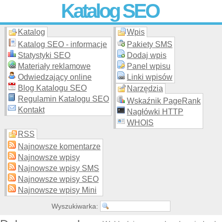
Katalog SEO
Katalog
Wpis
Skuteczna i
etyczna
promocja stron WWW –
dodaj stronę
do
moderowanego katalogu za darmo!
Katalog SEO - informacje
Pakiety SMS
Statystyki SEO
Dodaj wpis
Materiały reklamowe
Panel wpisu
Odwiedzający online
Linki wpisów
Blog Katalogu SEO
Narzędzia
Regulamin Katalogu SEO
Wskaźnik PageRank
Kontakt
Nagłówki HTTP
WHOIS
RSS
Najnowsze komentarze
Najnowsze wpisy
Najnowsze wpisy SMS
Najnowsze wpisy SEO
Najnowsze wpisy Mini
Wyszukiwarka: