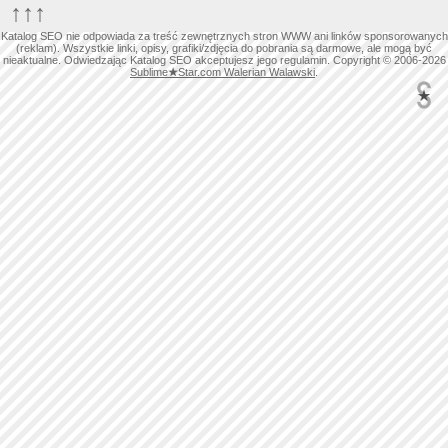
↑↑↑
Katalog SEO nie odpowiada za treść zewnętrznych stron WWW ani linków sponsorowanych
(reklam). Wszystkie linki, opisy, grafiki/zdjęcia do pobrania są darmowe, ale mogą być
nieaktualne. Odwiedzając Katalog SEO akceptujesz jego regulamin. Copyright © 2006-2026
Sublime
★
Star.com Walerian Walawski
.