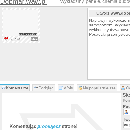
Dobmar.waw.pl
Wykładziny, panele, chemia budow
Otwórz
www.dobm
Naprawy i wykończenia
samopoziom. Wykładzi
wykładziny dywanowe.
Posadzki przemysłowe
17 lat/a
Mini
Komentarze
Podgląd
Wpis
Najpopularniejsze
O
Sk
Kom
Pod
Two
Komentując
promujesz
stronę!