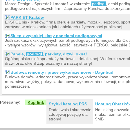
Marco Design - Sprzedaż i montaż w zakresie:
podłogi
, deski podł
podłogowe od najlepszych firm. Zapraszamy Państwa do skorzystania
PARKIET Kraków
EKSPOL bis - Kraków, firma oferuje parkiety, mozaiki, egzotyki, spo
zarówno w mieszkaniach jak i obiektach użyteczności publicznej.
Sklep z wysokiej klasy panelami podłogowymi
Jeśli szukasz ekskluzywnych paneli podłogowych to miejsce dla Cie
- tysiące wzorów i wyjątkowa jakość : szwedzkie PERGO, belgijsk
Panele,
podłogi
, parkiety, drzwi, okna!
Ogólnopolska sieć sprzedaży hurtowej i detalicznej. W ofercie szero
drzwi oraz okien! Zapraszamy na naszą stronę!
Budowa remonty i prace wykończeniowe - Dagi-bud
Budowa domów jednorodzinnych, prace wykończeniowe i remontowe, 
murarstwo, więźby, pokrycia dachowe, wykończenia elewacji, ociepl
pomieszczeń.
Polecamy:
Kup link
Szybki katalog PR5
Hosting Obrazkó
Dodaj wpis i skutecznie
Hotlinking dozwolo
zdobywaj pozycję dla
maks. rozmiar plik
strony!
9MB