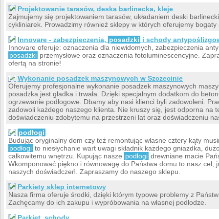
Projektowanie tarasów, deska barlinecka, kleje
Zajmujemy się projektowaniem tarasów, układaniem deski barlineck
cykliniarek. Prowadzimy również sklepy w których oferujemy bogaty
Innovare - zabezpieczenia,
posadzki
i schody antypoślizgo
Innovare oferuje: oznaczenia dla niewidomych, zabezpieczenia antyp
posadzki
przemysłowe oraz oznaczenia fotoluminescencyjne. Zapr
ofertą na stronie!
Wykonanie posadzek maszynowych w Szczecinie
Oferujemy profesjonalne wykonanie posadzek maszynowych maszyną
posadzka jest gładka i trwała. Dzięki specjalnym dodatkom do beton
ogrzewanie podłogowe. Dbamy aby nasi klienci byli zadowoleni. P
zadowoli każdego naszego klienta. Nie kruszy się, jest odporna na 
doświadczeniu zdobytemu na przestrzeni lat oraz doświadczeniu na
podłogi
Budując oryginalny dom czy też remontując własne cztery kąty musi
podłogi
to niesłychanie wart uwagi składnik każdego gniazdka, dużo
całkowitemu wnętrzu. Kupując nasze
podłogi
drewniane macie Pańs
Wkomponować piękno i równowagę do Państwa domu to nasz cel, 
naszych doświadczeń. Zapraszamy do naszego sklepu.
Parkiety sklep internetowy
Nasza firma oferuje środki, dzięki którym typowe problemy z Państw
Zachęcamy do ich zakupu i wypróbowania na własnej podłodze.
Parkiet, schody