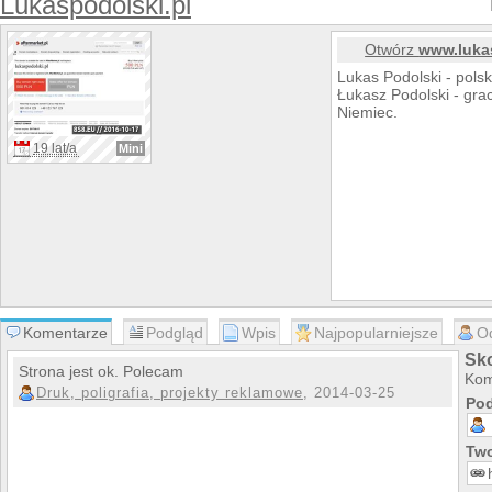
Lukaspodolski.pl
Otwórz
www.luka
Lukas Podolski - pols
Łukasz Podolski - grac
Niemiec.
19 lat/a
Mini
Komentarze
Podgląd
Wpis
Najpopularniejsze
O
Sko
Strona jest ok. Polecam
Kom
Druk, poligrafia, projekty reklamowe
, 2014-03-25
Pod
Two