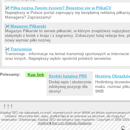
Piłka nożna Twoim życiem? Rejestruj się w PilkaCV
Największy w Polsce portal zajmujący się bezpłatną reklamą piłkarz
Managera? Zapraszamy!
Magazyn Piłkarski
Magazyn Piłkarski to serwis piłkarski, w którym znajdziesz najszybsz
statystyki z boisk z kraju i z zagranicy. Zobaczysz tutaj relacje live, 
nowy wymiar piłki nożnej.
Transmisje
Transmisje - informacje na temat transmisji sportowych w internecie
oraz innych. Największy wybór spośród polskich serwisów.
Polecamy:
Kup link
Szybki katalog PR5
Hosting Obrazkó
Dodaj wpis i skutecznie
Hotlinking dozwolo
zdobywaj pozycję dla
maks. rozmiar plik
strony!
9MB
↑↑↑
Katalog SEO nie odpowiada za treść zewnętrznych stron WWW ani linków sponsorowanych
(reklam). Wszystkie linki, opisy, grafiki/zdjęcia do pobrania są darmowe, ale mogą być
nieaktualne. Odwiedzając Katalog SEO akceptujesz jego regulamin. Copyright © 2006-2026
Sublime
★
Star.com Walerian Walawski
.