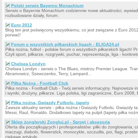
Polski serwis Bayernu Monachium
Serwis o Bayernie Monachium codziennie nowe aktualności, wywiady, 
rozbudowane działy, forum.
Euro 2012
Blog ten jest poświęcony wszystkiemu, co jest związane z Euro 2012.
porwać!
Forum o wszystkich piłkarskich ligach - ELIGA24.pl
Piłka nożna, futbol - polskie forum o wszystkich piłkarskich ligach! P
Czyli sport, piłkarze, rozgrywki, puchar, reprezentacja, liga - konkret
Chelsea Londyn
Chelsea Londyn - serwis o The Blues, mistrzu Premier League. Tran
Abramowicz, Szewczenko, Terry, Lampard...
Piłka Nożna - Football Club
Piłka nożna - Football Club - Twój serwis informacyjny. Najnowsze in
i wyniki, drużyny, piłkarze. Liga polska, ligi zagraniczne, Euro 2008
Piłka nożna, Gwiazdy Futbolu, tapety
Zawsze aktualny serwis - piłka nożna i Gwiazdy Futbolu. Gwiazdy ta
Messi, Raul, Ronaldo. Dodatkowo tapety na pulpit (tapety piłka nożn
Sklep żonglerski Zongluj.pl - Sprzęt i akcesoria
Oferta dla początkujących i profesjonalistów: piłki do żonglowania, co
maczugi, diabolo, flowerstick, monocykle, szczudła, poi, flagi, prze
ciekawe artykuły.