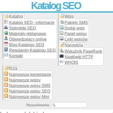
Katalog SEO
Katalog
Wpis
Skuteczna i
etyczna
promocja stron WWW –
dodaj stronę
do
moderowanego katalogu za darmo!
Katalog SEO - informacje
Pakiety SMS
Statystyki SEO
Dodaj wpis
Materiały reklamowe
Panel wpisu
Odwiedzający online
Linki wpisów
Blog Katalogu SEO
Narzędzia
Regulamin Katalogu SEO
Wskaźnik PageRank
Kontakt
Nagłówki HTTP
WHOIS
RSS
Najnowsze komentarze
Najnowsze wpisy
Najnowsze wpisy SMS
Najnowsze wpisy SEO
Najnowsze wpisy Mini
Wyszukiwarka: