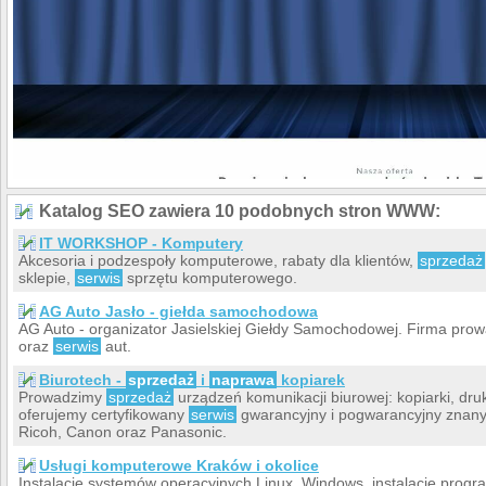
Katalog SEO zawiera 10 podobnych stron WWW:
IT WORKSHOP - Komputery
Akcesoria i podzespoły komputerowe, rabaty dla klientów,
sprzedaż
sklepie,
serwis
sprzętu komputerowego.
AG Auto Jasło - giełda samochodowa
AG Auto - organizator Jasielskiej Giełdy Samochodowej. Firma pr
oraz
serwis
aut.
Biurotech -
sprzedaż
i
naprawa
kopiarek
Prowadzimy
sprzedaż
urządzeń komunikacji biurowej: kopiarki, druk
oferujemy certyfikowany
serwis
gwarancyjny i pogwarancyjny znany
Ricoh, Canon oraz Panasonic.
Usługi komputerowe Kraków i okolice
Instalacje systemów operacyjnych Linux, Windows, instalacje pro