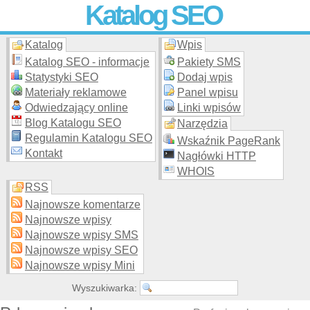
Katalog SEO
Katalog
Wpis
Skuteczna i
etyczna
promocja stron WWW –
dodaj stronę
do
moderowanego katalogu za darmo!
Katalog SEO - informacje
Pakiety SMS
Statystyki SEO
Dodaj wpis
Materiały reklamowe
Panel wpisu
Odwiedzający online
Linki wpisów
Blog Katalogu SEO
Narzędzia
Regulamin Katalogu SEO
Wskaźnik PageRank
Kontakt
Nagłówki HTTP
WHOIS
RSS
Najnowsze komentarze
Najnowsze wpisy
Najnowsze wpisy SMS
Najnowsze wpisy SEO
Najnowsze wpisy Mini
Wyszukiwarka: