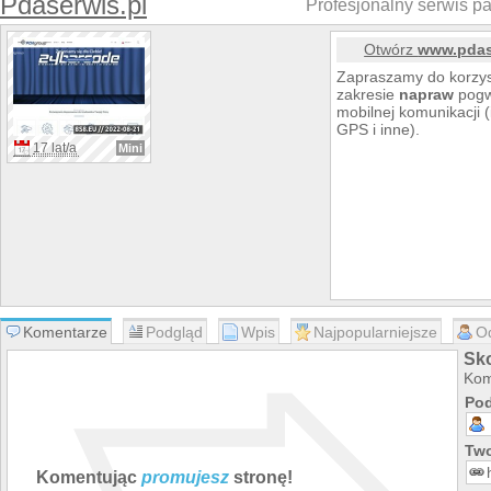
Pdaserwis.pl
Profesjonalny serwis p
Otwórz
www.pdas
Zapraszamy do korzys
zakresie
napraw
pogw
mobilnej komunikacji
GPS i inne).
17 lat/a
Mini
Komentarze
Podgląd
Wpis
Najpopularniejsze
O
Sk
Kom
Pod
Two
Komentując
promujesz
stronę!