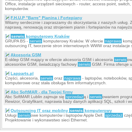
Office, instalacje urządzeń sieciowych - router, access point, swit
komputerów.
F.H.U.P "Barre" Pianina i Fortepiany
Witamy serdecznie i zapraszamy do skorzystania z naszych usług. 
naprawą, renowacją oraz strojeniem pianin i fortepianów na najwyż
serwis
komputerowy Kraków
GRUPA BS -
serwis
komputerowy Kraków. W ofercie
naprawa
kompu
outsourcing IT, tworzenie stron internetowych WWW oraz instalacj
Akcesoria GSM
E-sklep GSM mający w ofercie akcesoria GSM i akcesoria
serwis
ow
akcesoriów GSM, świadczący fachowy
serwis
GSM. Firma oferuje u
Lapparts.pl
Części, akcesoria,
serwis
oraz
naprawa
- laptopów, notebooków, 
komputerowe oraz stała obsługa firm informatycznych.
Abc SoftMAR - dla Twojej firmy
Abc SoftMAR Lublin zajmuje się
sprzedaż
ą i
serwis
owaniem progra
Rewizor, Gratyfikant, naprawia bazy danych aplikacji SQL, szkoli i 
Outsourcing IT oraz mobilny
serwis
komputerowy
Usługi
serwis
owe komputerów i laptopów Apple Dell.
sprzedaż
częś
Projektowanie i wykonawstwo sieci Ethernet.