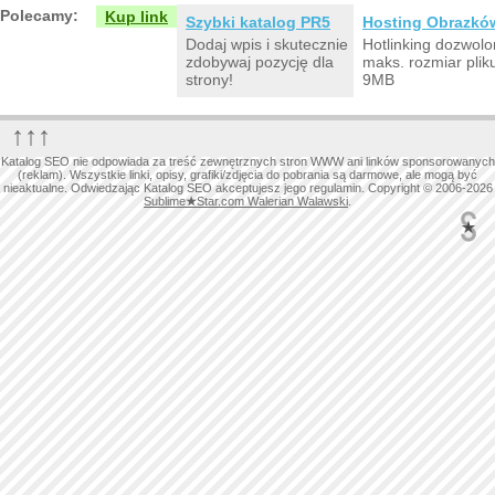
Polecamy:
Kup link
Szybki katalog PR5
Hosting Obrazkó
Dodaj wpis i skutecznie
Hotlinking dozwolo
zdobywaj pozycję dla
maks. rozmiar plik
strony!
9MB
↑↑↑
Katalog SEO nie odpowiada za treść zewnętrznych stron WWW ani linków sponsorowanych
(reklam). Wszystkie linki, opisy, grafiki/zdjęcia do pobrania są darmowe, ale mogą być
nieaktualne. Odwiedzając Katalog SEO akceptujesz jego regulamin. Copyright © 2006-2026
Sublime
★
Star.com Walerian Walawski
.