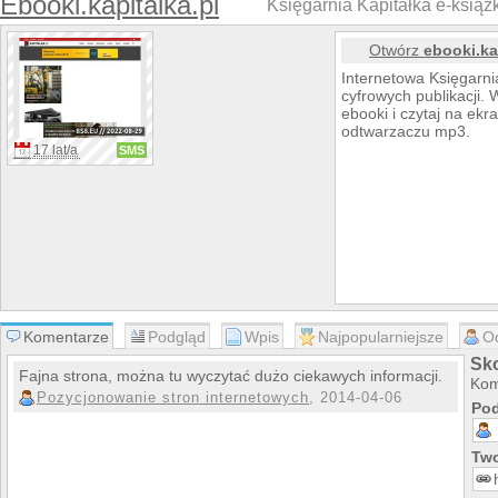
Ebooki.kapitalka.pl
Księgarnia Kapitałka e-książk
Otwórz
ebooki.ka
Internetowa Księgarni
cyfrowych publikacji.
ebooki i czytaj na ek
odtwarzaczu mp3.
17 lat/a
SMS
Komentarze
Podgląd
Wpis
Najpopularniejsze
O
Sko
Fajna strona, można tu wyczytać dużo ciekawych informacji.
Kom
Pozycjonowanie stron internetowych
, 2014-04-06
Pod
Two