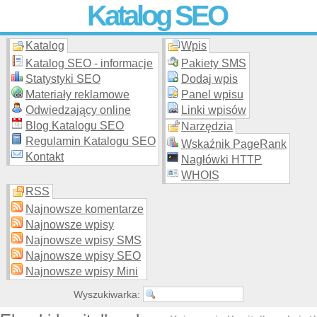
Katalog SEO
Katalog
Wpis
Skuteczna i
etyczna
promocja stron WWW –
dodaj stronę
do
moderowanego katalogu za darmo!
Katalog SEO - informacje
Pakiety SMS
Statystyki SEO
Dodaj wpis
Materiały reklamowe
Panel wpisu
Odwiedzający online
Linki wpisów
Blog Katalogu SEO
Narzędzia
Regulamin Katalogu SEO
Wskaźnik PageRank
Kontakt
Nagłówki HTTP
WHOIS
RSS
Najnowsze komentarze
Najnowsze wpisy
Najnowsze wpisy SMS
Najnowsze wpisy SEO
Najnowsze wpisy Mini
Wyszukiwarka: