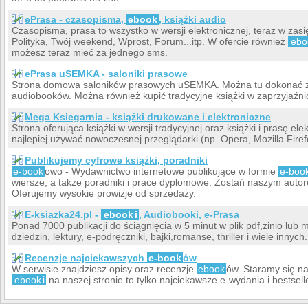
ePrasa - czasopisma,
ebook
, książki audio
Czasopisma, prasa to wszystko w wersji elektronicznej, teraz w zasię
Polityka, Twój weekend, Wprost, Forum...itp. W ofercie również
ebo
możesz teraz mieć za jednego sms.
ePrasa uSEMKA - saloniki prasowe
Strona domowa saloników prasowych uSEMKA. Można tu dokonać za
audiobooków. Można również kupić tradycyjne książki w zaprzyjaźni
Mega Ksiegarnia - książki drukowane i elektroniczne
Strona oferująca książki w wersji tradycyjnej oraz książki i prasę el
najlepiej używać nowoczesnej przeglądarki (np. Opera, Mozilla Firef
Publikujemy cyfrowe książki, poradniki
e-book
owo - Wydawnictwo internetowe publikujące w formie
e-boo
wiersze, a także poradniki i prace dyplomowe. Zostań naszym autor
Oferujemy wysokie prowizje od sprzedaży.
E-ksiazka24.pl -
ebook
i
, Audiobooki, e-Prasa
Ponad 7000 publikacji do ściągnięcia w 5 minut w plik pdf,zinio lub
dziedzin, lektury, e-podręczniki, bajki,romanse, thriller i wiele innych.
Recenzje najciekawszych
e-book
ów
W serwisie znajdziesz opisy oraz recenzje
ebook
ów. Staramy się na 
ebook
i
na naszej stronie to tylko najciekawsze e-wydania i bestsel