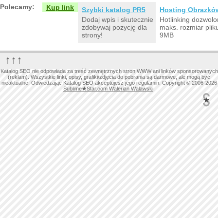
Polecamy:
Kup link
Szybki katalog PR5
Hosting Obrazkó
Dodaj wpis i skutecznie
Hotlinking dozwolo
zdobywaj pozycję dla
maks. rozmiar plik
strony!
9MB
↑↑↑
Katalog SEO nie odpowiada za treść zewnętrznych stron WWW ani linków sponsorowanych
(reklam). Wszystkie linki, opisy, grafiki/zdjęcia do pobrania są darmowe, ale mogą być
nieaktualne. Odwiedzając Katalog SEO akceptujesz jego regulamin. Copyright © 2006-2026
Sublime
★
Star.com Walerian Walawski
.