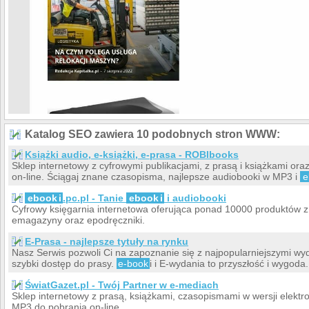
Katalog SEO zawiera 10 podobnych stron WWW:
Książki audio, e-książki, e-prasa - ROBIbooks
Sklep internetowy z cyfrowymi publikacjami, z prasą i książkami ora
on-line. Ściągaj znane czasopisma, najlepsze audiobooki w MP3 i
e
ebook
i
.pc.pl - Tanie
ebook
i
i audiobooki
Cyfrowy księgarnia internetowa oferująca ponad 10000 produktów z
emagazyny oraz epodręczniki.
E-Prasa - najlepsze tytuły na rynku
Nasz Serwis pozwoli Ci na zapoznanie się z najpopularniejszymi wy
szybki dostęp do prasy.
e-book
i i E-wydania to przyszłość i wygod
ŚwiatGazet.pl - Twój Partner w e-mediach
Sklep internetowy z prasą, książkami, czasopismami w wersji elekt
MP3 do pobrania on-line.