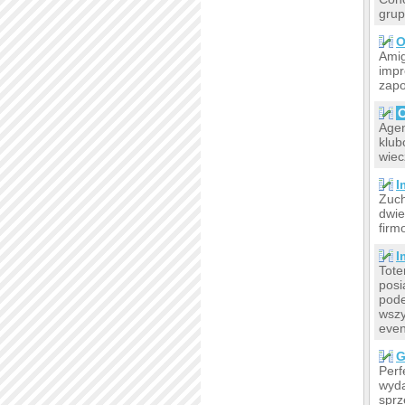
grup
O
Amig
impr
zapo
O
Agen
klub
wiec
I
Zuch
dwie
firm
I
Tote
posi
pode
wszy
even
G
Perf
wyda
sprz