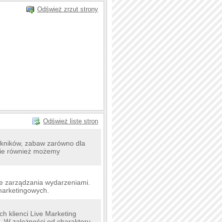
Odśwież zrzut strony
Odśwież listę stron
pikników, zabaw zarówno dla
iebie również możemy
e zarządzania wydarzeniami.
 marketingowych.
h klienci Live Marketing
 W zależności od charakteru