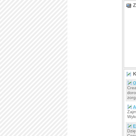
Z
K
O
Crea
doro
zorg
A
Zajm
Wyko
E
Dzię
Conc