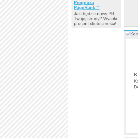
Prognoza
PageRank™
Jaki będzie nowy PR
Twojej strony? Wysoki
procent skuteczności!
Kom
K
K
Do