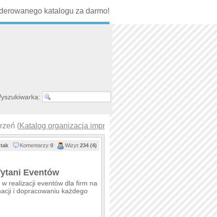
erowanego katalogu za darmo!
yszukiwarka:
rzeń (
Katalog organizacja impr…
)
tak
Komentarzy:
0
Wizyt:
234 (4)
Tytani Eventów
w realizacji eventów dla firm na
nacji i dopracowaniu każdego