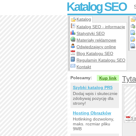
Katalog SEO
Katalog
Katalog SEO - informacje
Statystyki SEO
Materiały reklamowe
Odwiedzający online
Blog Katalogu SEO
Regulamin Katalogu SEO
Kontakt
Tyt
Polecamy:
Kup link
Szybki katalog PR5
Dodaj wpis i skutecznie
zdobywaj pozycję dla
strony!
Hosting Obrazków
5 
Hotlinking dozwolony,
maks. rozmiar pliku
9MB