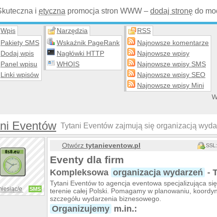
Skuteczna i
etyczna
promocja stron WWW –
dodaj stronę
do mod
Wpis
Narzędzia
RSS
Pakiety SMS
Wskaźnik PageRank
Najnowsze komentarze
Dodaj wpis
Nagłówki HTTP
Najnowsze wpisy
Panel wpisu
WHOIS
Najnowsze wpisy SMS
Linki wpisów
Najnowsze wpisy SEO
Najnowsze wpisy Mini
W
ani Eventów
Tytani Eventów zajmują się organizacją wyda
Otwórz
tytanieventow.pl
SSL:
Eventy dla firm
Kompleksowa
organizacja wydarzeń
- 
Tytani Eventów to agencja eventowa specjalizująca się 
miesiąc/e
SMS
terenie całej Polski. Pomagamy w planowaniu, koordy
szczegółu wydarzenia biznesowego.
Organizujemy
m.in.: