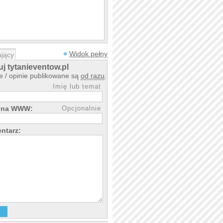
Widok pełny
jący
j tytanieventow.pl
 / opinie publikowane są
od razu
.
Imię lub temat
może skupić się na swoich
rona WWW:
Opcjonalnie
ntarz: