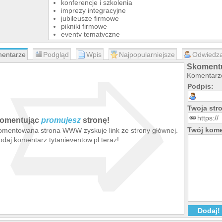
konferencje i szkolenia
imprezy integracyjne
➯
jubileusze firmowe
pikniki firmowe
eventy tematyczne
Dlaczego warto nas wybrać?
indywidualne podejście do klienta
entarze
Podgląd
Wpis
Najpopularniejsze
Odwiedza
dopasowanie do budżetu i celu wydarzenia
Skomentu
wsparcie organizacyjne na każdym etapie
Komentarze
sprawna koordynacja eventu
Podpis:
Z nami organizacja wydarzenia jest prostsza, a firma 
gościach i celach biznesowych.
Twoja st
omentując
promujesz
stronę!
Twój kome
omentowana strona WWW zyskuje link ze strony głównej.
daj komentarz tytanieventow.pl teraz!