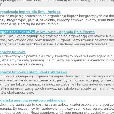
y.
rganizacja imprez dla firm - Amigoz
oz zajmuje się profesjonalną organizacją imprez integracyjnych dla fi
ezy integracyjne, pikniki, szkolenia, imprezy firmowe, eventy, team bui
znania się z ofertą na naszej stronie.
rganizacja eventów
w Krakowie - Agencja Epic Events
cja Epic Events zajmuje się profesjonalną organizacją eventów w Kra
owe, okolicznościowe oraz firmowe. Organizujemy również osiemnastki
zory panieńskie oraz kawalerskie. Posiadamy własną bazę hostess.
mprezy firmowe
 Dziewczyny - Spółdzielnia Pracy Twórczej to nowa w Łodzi agencja pu
, działamy za całą gromadę. Zajmujemy się organizacją eventów: impre
owych, szkoleń i konferencji.
mprezy firmowe TotemEvents Warszawa
m Events zajmuje się organizacją imprez firmowych oraz różnego rodz
ada wieloletnie doświadczenie oraz jest dynamicznie rozwijającym się 
jmuje się także organizacji imprez na zlecenie klientów indywidualnych
stkim na organizację takich imprez, jak szkolenia, zjazdy, seminaria, ko
tów okolicznościowych.
dańska agencja eventowo reklamowa
ekcyjna organizacja to coś, na czym zależy każdej osobie planującej 
rzenia. By uczestnicy byli zadowoleni, należy spełnić szereg warunków
ęt i dobrą obsługę. Rozwiązaniem, z którego można skorzystać w tej syt