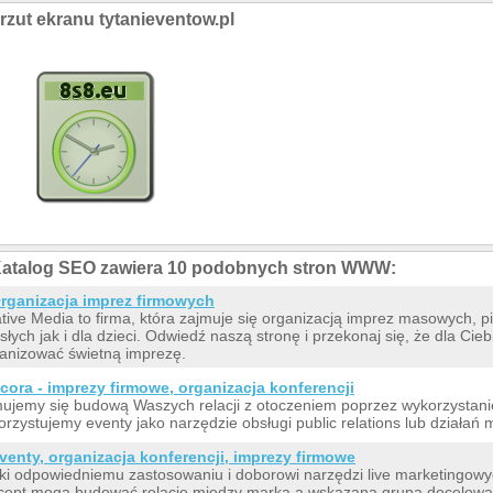
rzut ekranu tytanieventow.pl
atalog SEO zawiera 10 podobnych stron WWW:
rganizacja imprez firmowych
tive Media to firma, która zajmuje się organizacją imprez masowych, 
słych jak i dla dzieci. Odwiedź naszą stronę i przekonaj się, że dla C
anizować świetną imprezę.
cora - imprezy firmowe, organizacja konferencji
ujemy się budową Waszych relacji z otoczeniem poprzez wykorzystani
rzystujemy eventy jako narzędzie obsługi public relations lub działań
venty, organizacja konferencji, imprezy firmowe
ki odpowiedniemu zastosowaniu i doborowi narzędzi live marketingowyc
ept mogą budować relacje między marką a wskazaną grupą docelową.