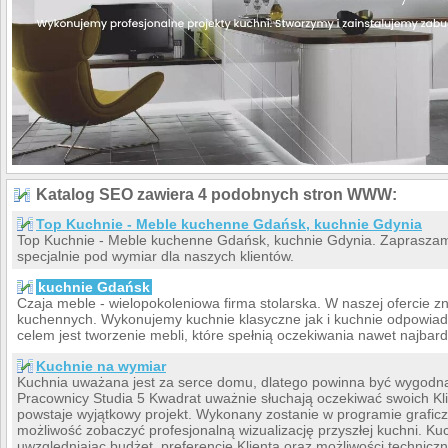
Katalog SEO zawiera 4 podobnych stron WWW:
Top Kuchnie - Meble kuchenne Gdańsk, kuchnie Gdynia
Top Kuchnie - Meble kuchenne Gdańsk, kuchnie Gdynia. Zaprasza
specjalnie pod wymiar dla naszych klientów.
kuchnie Gdańsk
Czaja meble - wielopokoleniowa firma stolarska. W naszej ofercie 
kuchennych. Wykonujemy kuchnie klasyczne jak i kuchnie odpowi
celem jest tworzenie mebli, które spełnią oczekiwania nawet najbar
Kuchnie na wymiar
Kuchnia uważana jest za serce domu, dlatego powinna być wygodna,
Pracownicy Studia 5 Kwadrat uważnie słuchają oczekiwać swoich Kl
powstaje wyjątkowy projekt. Wykonany zostanie w programie grafic
możliwość zobaczyć profesjonalną wizualizację przyszłej kuchni. Ku
uwzględniając budżet, preferencje Klienta oraz możliwości technic