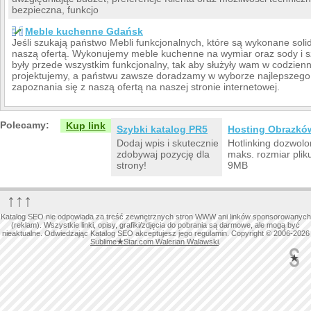
bezpieczna, funkcjo
Meble kuchenne Gdańsk
Jeśli szukają państwo Mebli funkcjonalnych, które są wykonane sol
naszą ofertą. Wykonujemy meble kuchenne na wymiar oraz sody i s
były przede wszystkim funkcjonalny, tak aby służyły wam w codzie
projektujemy, a państwu zawsze doradzamy w wyborze najlepszego
zapoznania się z naszą ofertą na naszej stronie internetowej.
Polecamy:
Kup link
Szybki katalog PR5
Hosting Obrazkó
Dodaj wpis i skutecznie
Hotlinking dozwolo
zdobywaj pozycję dla
maks. rozmiar plik
strony!
9MB
↑↑↑
Katalog SEO nie odpowiada za treść zewnętrznych stron WWW ani linków sponsorowanych
(reklam). Wszystkie linki, opisy, grafiki/zdjęcia do pobrania są darmowe, ale mogą być
nieaktualne. Odwiedzając Katalog SEO akceptujesz jego regulamin. Copyright © 2006-2026
Sublime
★
Star.com Walerian Walawski
.