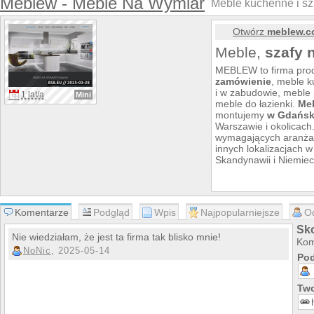
Meblew - Meble Na Wymiar
Meble kuchenne i sz
Otwórz
meblew.c
Meble,
szafy 
MEBLEW to firma prod
zamówienie
, meble k
i w zabudowie, meble 
1 lat/a
Mini
meble do łazienki.
Meb
montujemy
w Gdańs
Warszawie i okolicach
wymagających aranżac
innych lokalizacjach 
Skandynawii i Niemiec
Komentarze
Podgląd
Wpis
Najpopularniejsze
O
Sk
Nie wiedziałam, że jest ta firma tak blisko mnie!
Kom
NoNic
, 2025-05-14
Pod
Two