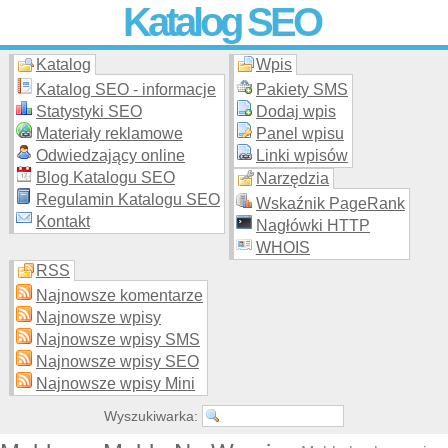
Katalog SEO
Katalog
Wpis
Skuteczna i
etyczna
promocja stron WWW –
dodaj stronę
do
moderowanego katalogu za darmo!
Katalog SEO - informacje
Pakiety SMS
Statystyki SEO
Dodaj wpis
Materiały reklamowe
Panel wpisu
Odwiedzający online
Linki wpisów
Blog Katalogu SEO
Narzędzia
Regulamin Katalogu SEO
Wskaźnik PageRank
Kontakt
Nagłówki HTTP
WHOIS
RSS
Najnowsze komentarze
Najnowsze wpisy
Najnowsze wpisy SMS
Najnowsze wpisy SEO
Najnowsze wpisy Mini
Wyszukiwarka: