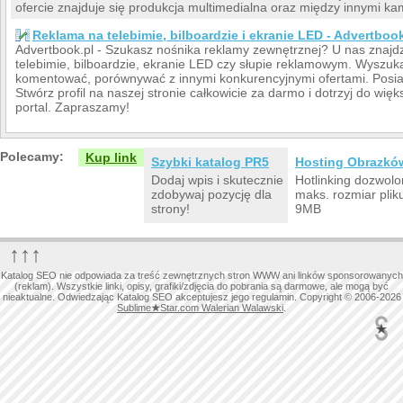
ofercie znajduje się produkcja multimedialna oraz między innymi k
Reklama na telebimie, bilboardzie i ekranie LED - Advertboo
Advertbook.pl - Szukasz nośnika reklamy zewnętrznej? U nas znajd
telebimie, bilboardzie, ekranie LED czy słupie reklamowym. Wyszuk
komentować, porównywać z innymi konkurencyjnymi ofertami. Posia
Stwórz profil na naszej stronie całkowicie za darmo i dotrzyj do więk
portal. Zapraszamy!
Polecamy:
Kup link
Szybki katalog PR5
Hosting Obrazkó
Dodaj wpis i skutecznie
Hotlinking dozwolo
zdobywaj pozycję dla
maks. rozmiar plik
strony!
9MB
↑↑↑
Katalog SEO nie odpowiada za treść zewnętrznych stron WWW ani linków sponsorowanych
(reklam). Wszystkie linki, opisy, grafiki/zdjęcia do pobrania są darmowe, ale mogą być
nieaktualne. Odwiedzając Katalog SEO akceptujesz jego regulamin. Copyright © 2006-2026
Sublime
★
Star.com Walerian Walawski
.