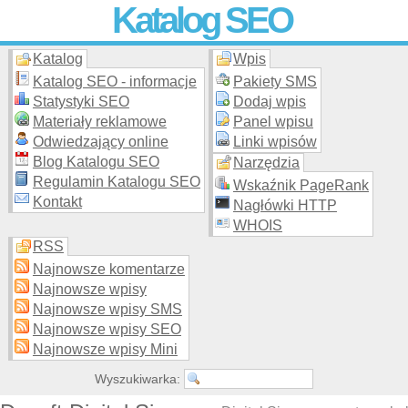
Katalog SEO
Katalog
Wpis
Skuteczna i
etyczna
promocja stron WWW –
dodaj stronę
do
moderowanego katalogu za darmo!
Katalog SEO - informacje
Pakiety SMS
Statystyki SEO
Dodaj wpis
Materiały reklamowe
Panel wpisu
Odwiedzający online
Linki wpisów
Blog Katalogu SEO
Narzędzia
Regulamin Katalogu SEO
Wskaźnik PageRank
Kontakt
Nagłówki HTTP
WHOIS
RSS
Najnowsze komentarze
Najnowsze wpisy
Najnowsze wpisy SMS
Najnowsze wpisy SEO
Najnowsze wpisy Mini
Wyszukiwarka: