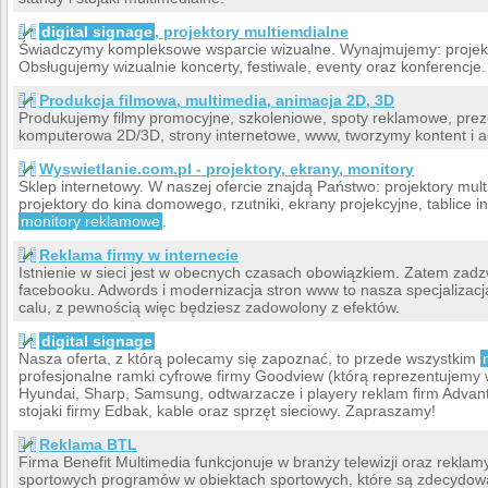
digital signage
, projektory multiemdialne
Świadczymy kompleksowe wsparcie wizualne. Wynajmujemy: projekto
Obsługujemy wizualnie koncerty, festiwale, eventy oraz konferencje.
Produkcja filmowa, multimedia, animacja 2D, 3D
Produkujemy filmy promocyjne, szkoleniowe, spoty reklamowe, prez
komputerowa 2D/3D, strony internetowe, www, tworzymy kontent i a
Wyswietlanie.com.pl - projektory, ekrany, monitory
Sklep internetowy. W naszej ofercie znajdą Państwo: projektory mul
projektory do kina domowego, rzutniki, ekrany projekcyjne, tablice 
monitory reklamowe
.
Reklama firmy w internecie
Istnienie w sieci jest w obecnych czasach obowiązkiem. Zatem zad
facebooku. Adwords i modernizacja stron www to nasza specjalizac
calu, z pewnością więc będziesz zadowolony z efektów.
digital signage
Nasza oferta, z którą polecamy się zapoznać, to przede wszystkim
profesjonalne ramki cyfrowe firmy Goodview (którą reprezentujemy w
Hyundai, Sharp, Samsung, odtwarzacze i playery reklam firm Advant
stojaki firmy Edbak, kable oraz sprzęt sieciowy. Zapraszamy!
Reklama BTL
Firma Benefit Multimedia funkcjonuje w branży telewizji oraz rekl
sportowych programów w obiektach sportowych, które są zdecydowa