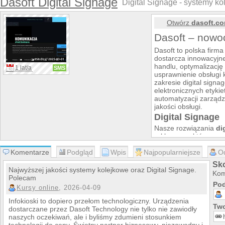
Dasoft Digital Signage
Digital Signage - systemy ko
Otwórz
dasoft.co
Dasoft – nowoc
Dasoft to polska firm
dostarcza innowacyjne
handlu, optymalizacj
1 lat/a
SMS
usprawnienie obsługi 
zakresie digital signa
elektronicznych etyki
automatyzacji zarządz
jakości obsługi.
Digital Signage
Nasze rozwiązania
di
reklamowe, które poz
treściami promocyjnym
Komentarze
Podgląd
Wpis
Najpopularniejsze
rzeczywistym. Dzięki 
O
spersonalizowanym k
Sko
działań marketingowy
Najwyższej jakości systemy kolejkowe oraz Digital Signage.
Kom
sprzedaży.
Polecam
Pod
Systemy kolejk
Kursy online
, 2026-04-09
W ofercie Dasoft zna
Infokioski to dopiero przełom technologiczny. Urządzenia
kolejkowe
, które opt
Two
dostarczane przez Dasoft Technology nie tylko nie zawiodły
bankach, placówkach
naszych oczekiwań, ale i byliśmy zdumieni stosunkiem
kolejkomaty umożliwi