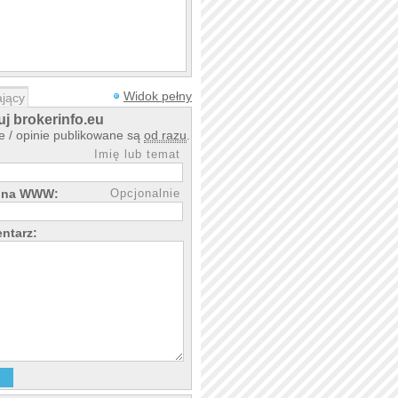
Widok pełny
jący
j brokerinfo.eu
 / opinie publikowane są
od razu
.
Imię lub temat
rona WWW:
Opcjonalnie
ntarz: