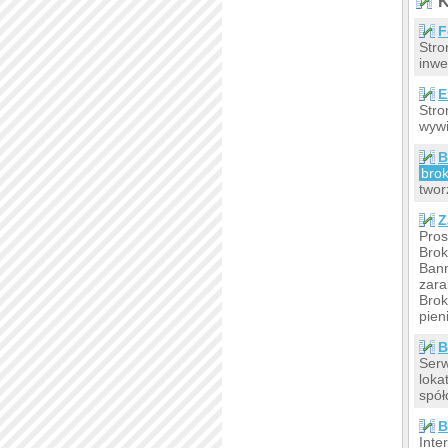
K
F
Stro
inwe
E
Stro
wywi
B
brok
twor
Z
Pros
Brok
Bann
zara
Brok
pien
B
Serw
loka
spół
B
Inte