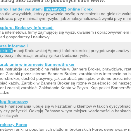
atalog SEO zawiera 10 podobnych stron WWW:
orex Handel walutami
inwestycje
online Forex
na dla wszystkich, którzy poważnie myślą o zaistnieniu na giełdzie walut
stować przy minimalnym ryzyku, jak zmaksymalizować wyniki przy min
xploro. Brokerzy Informacji
na internetowa firmy zajmującej się wyszukiwaniem i opracowywaniem in
ad gospodarczy i naukowy.
aza informacji
er info
rmacji Krakowskiej Agencji Infobrokerskiej przygotowuje analizy 
zy bazy informacji, analizy rynku i badania rynku.
arabianie w internecie BannersBroker
ta instrukcja jak zarobić na reklamie w Banners Broker, prawdziwe, rze
er. Zarobki przez internet Banners Broker, zarabianie w internecie n
ersBroker, dochód pasywny, jak zarabiać pieniądze w domu przez int
biać każdy. Zarobki w Banners Broker są różne w zależności od nasze
er i zacznij zarabiać. Zakładanie Konta w Payza. Kup pakiet BannersB
iądze.
log finansowy
is Finansomania lubuje się w kształceniu klientów w takich dyscyplinac
ty czy pożyczki. Odkryją Państwo w tym miejscu wiadomości o bankac
dzielczych.
rokerzy Forex
rnetowy ranking popularnych platform brokerskich Forex generowany n