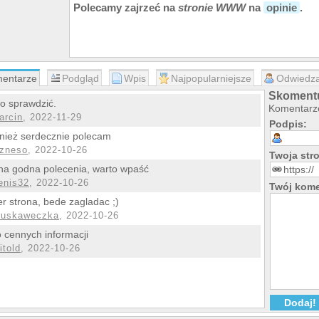
Polecamy zajrzeć na
stronie WWW
na
opinie
.
entarze
Podgląd
Wpis
Najpopularniejsze
Odwiedza
Skomentu
o sprawdzić.
Komentarze
arcin
, 2022-11-29
Podpis:
ież serdecznie polecam
izneso
, 2022-10-26
Twoja st
na godna polecenia, warto wpaść
enis32
, 2022-10-26
Twój kome
r strona, bede zagladac ;)
ruskaweczka
, 2022-10-26
 cennych informacji
itold
, 2022-10-26