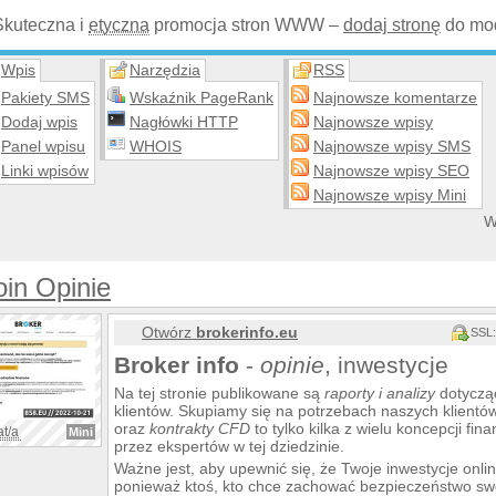
Skuteczna i
etyczna
promocja stron WWW –
dodaj stronę
do mod
Wpis
Narzędzia
RSS
Pakiety SMS
Wskaźnik PageRank
Najnowsze komentarze
Dodaj wpis
Nagłówki HTTP
Najnowsze wpisy
Panel wpisu
WHOIS
Najnowsze wpisy SMS
Linki wpisów
Najnowsze wpisy SEO
Najnowsze wpisy Mini
W
oin Opinie
Otwórz
brokerinfo.eu
SSL:
Broker info
-
opinie
, inwestycje
Na tej stronie publikowane są
raporty i analizy
dotycząc
klientów. Skupiamy się na potrzebach naszych klientó
oraz
kontrakty CFD
to tylko kilka z wielu koncepcji f
at/a
Mini
przez ekspertów w tej dziedzinie.
Ważne jest, aby upewnić się, że Twoje inwestycje onli
ponieważ ktoś, kto chce zachować bezpieczeństwo s