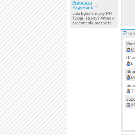
Prognoza
PageRank™
Jaki będzie nowy PR
Twojej strony? Wysoki
procent skuteczności!
Kom
Wart
M
Równ
b
Stro
D
Supe
T
dużo
W