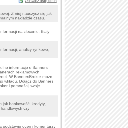
Odśwież listę stron
owej. Z niej nauczysz się jak
imalnym nakładzie czasu.
formacji na zlecenie. Biały
informacji, analizy rynkowe,
telne informacje o Banners
a banerach reklamowych
ernet. W BannersBroker może
go wkładu. Dołącz do Banners
roker i pomnażaj swoje
h jak bankowość, kredyty,
h handlowych czy
a podstawie ocen i komentarzy