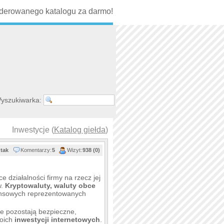
erowanego katalogu za darmo!
yszukiwarka:
Inwestycje (
Katalog giełda
)
tak
Komentarzy:
5
Wizyt:
938 (0)
e działalności firmy na rzecz jej
w.
Kryptowaluty, waluty obce
inansowych reprezentowanych
ne pozostają bezpieczne,
woich
inwestycji internetowych
.