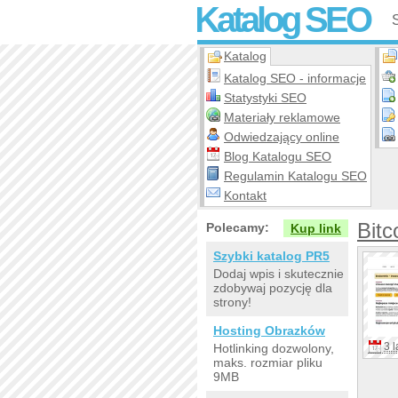
Katalog SEO
Katalog
Katalog SEO - informacje
Statystyki SEO
Materiały reklamowe
Odwiedzający online
Blog Katalogu SEO
Regulamin Katalogu SEO
Kontakt
Bitc
Polecamy:
Kup link
Szybki katalog PR5
Dodaj wpis i skutecznie
zdobywaj pozycję dla
strony!
Hosting Obrazków
3 l
Hotlinking dozwolony,
maks. rozmiar pliku
9MB