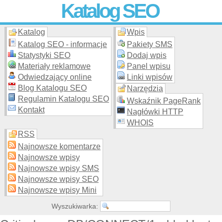
Katalog SEO
Katalog
Wpis
Skuteczna i
etyczna
promocja stron WWW –
dodaj stronę
do
moderowanego katalogu za darmo!
Katalog SEO - informacje
Pakiety SMS
Statystyki SEO
Dodaj wpis
Materiały reklamowe
Panel wpisu
Odwiedzający online
Linki wpisów
Blog Katalogu SEO
Narzędzia
Regulamin Katalogu SEO
Wskaźnik PageRank
Kontakt
Nagłówki HTTP
WHOIS
RSS
Najnowsze komentarze
Najnowsze wpisy
Najnowsze wpisy SMS
Najnowsze wpisy SEO
Najnowsze wpisy Mini
Wyszukiwarka: