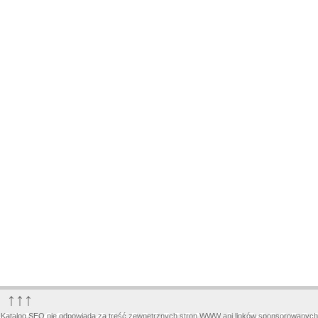
↑↑↑
Katalog SEO nie odpowiada za treść zewnętrznych stron WWW ani linków sponsorowanych