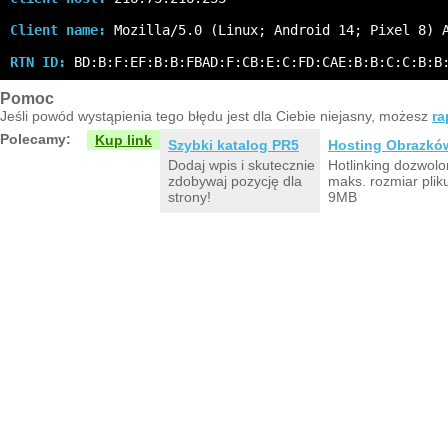
Client name:
 Mozilla/5.0 (Linux; Android 14; Pixel 8) 
RTN ID:
 BD:B:F:EF:B:B:FBAD:F:CB:E:C:FD:CAE:B:B:C:C:B:B
Pomoc
Jeśli powód wystąpienia tego błędu jest dla Ciebie niejasny, możesz
ra
Polecamy:
Kup link
Szybki katalog PR5
Hosting Obrazkó
Dodaj wpis i skutecznie
Hotlinking dozwolo
zdobywaj pozycję dla
maks. rozmiar plik
strony!
9MB