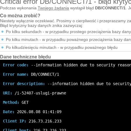
Critical error DB/CONNECT/1 - błąd kryty
Podczas wykonania
Twojego żądania
wystąpił błąd
DB/CONNECT/1
. J
Co można zrobić?
Niestety wyłącznie oczekiwać. Prosimy o cierpliwość i przepraszamy za
Błąd krytyczny bazy danych znika zazwyczaj:
Po kilku sekundach - w przypadku prostego przeciążenia bazy dan
Po kilku minutach - w przypadku poważnego przeciążenia bazy da
Po kilkudziesięciu minutach - w przypadku poważnego błędu
Dane techniczne błędu
Error code:
 --information hidden due to security reaso
Error name:
 DB/CONNECT/1
Error description:
 --information hidden due to securit
URI:
 /i-52407-uslugi-prawne
Method:
 GET
Date:
 2026.08.08 01:41:09
Client IP:
 216.73.216.233
Client host:
 216.73.216.233