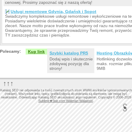
cenowej. Prosimy zapoznać się z naszą ofertą!
Usługi remontowe Gdynia, Gdańsk i Sopot
Świadczymy kompleksowe usługi remontowe i wykończeniowe na ter
Posiadamy wieloletnie doświadczenie i umiejętności gwarantujące 
zleceń. Nasze motto prace trudne wykonujemy od razu na niemożliw
Gwarantujemy, że sprawnie przeprowadzimy Twój remont, przywró
TY zaoszczędzisz czas i pieniądze.
Polecamy:
Kup link
Szybki katalog PR5
Hosting Obrazkó
Dodaj wpis i skutecznie
Hotlinking dozwolo
zdobywaj pozycję dla
maks. rozmiar plik
strony!
9MB
↑↑↑
Katalog SEO nie odpowiada za treść zewnętrznych stron WWW ani linków sponsorowanych
(reklam). Wszystkie linki, opisy, grafiki/zdjęcia do pobrania są darmowe, ale mogą być
nieaktualne. Odwiedzając Katalog SEO akceptujesz jego regulamin. Copyright © 2006-2026
Sublime
★
Star.com Walerian Walawski
.