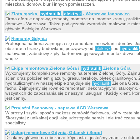
mieszkań, domów, biur i innych pomieszczeń.
Złota rączka,
hydraulik
,
elektryk
- Warszawa fachowiec
Firma oferuje naprawy, remonty, montaże np. montaż kranu, pralki
domowe - Warszawa. Także podłączenie żyrandola, malowanie mieszk
głównie Białołęka Warszawa...
Remonty Gdynia
Profesjonalna firma zajmująca się remontami mieszkań i domów .Jes
obszarach branży budowlanej począwszy od
elektryk
i po
hydraulik
malowanie, zabudowy z płyt kartonowo gipsowych, montaż drzwi i ok
wnętrz.
Ekipa remontowa Zielona Góra i
hydraulik
Zielona Góra
Wykonujemy kompleksowe remonty na terenie Zielonej Góry. Zajm
ścian oraz położeniem glazury, gresu, terakoty, płytek granitowych
hydraulicznymi w naszej ekipie znajduje się
hydraulik
Zielona Góra, 
fachu. Zajmujemy się również remontami dekoracyjnymi: starotynk,
wszystkich do zapoznania się z naszymi usługami. Każdy klient, kt
jest cenny.
Przyjaźni Fachowcy - naprawa AGD Warszawa
W prosty i szybki sposób możesz zamówić fachowca, który rzetelnie i
Skorzystaj z unikalnej opcji jaką udostępnia serwis i nie trać czasu
specjalisty.
Usługi remontowe Gdynia, Gdańsk i Sopot
Działamy głównie na obszarze trójmiasta - jesteśmy znani z solidnośc