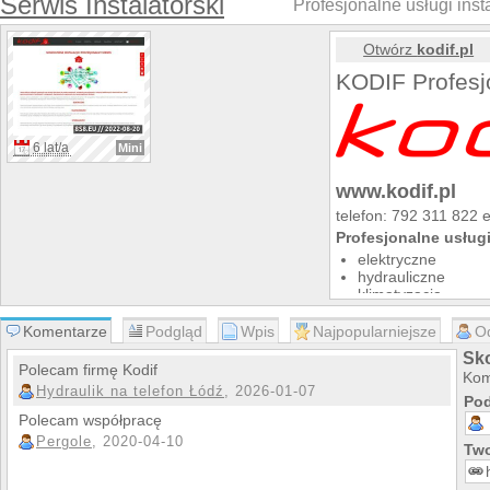
Serwis Instalatorski
Profesjonalne usługi inst
Otwórz
kodif.pl
KODIF Profesjo
6 lat/a
Mini
www.kodif.pl
telefon: 792 311 822 e
Profesjonalne usługi
elektryczne
hydrauliczne
klimatyzacja
wentylacja
monitoring cctv
Komentarze
Podgląd
Wpis
Najpopularniejsze
O
systemy alarmowe
Sko
domofony
Polecam firmę Kodif
Kom
wideodomofonyin
Hydraulik na telefon Łódź
, 2026-01-07
Pod
Świadczymy usługi d
Polecam współpracę
osób prywatnych
Pergole
, 2020-04-10
wspólnot mieszkan
Two
firm
hotelarzy I restaur