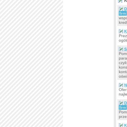
K
D
firm
wspó
kred
K
Prez
ogól
S
Pomo
para
czyl
kons
kon
oświ
N
Ofer
najl
D
firm
Poma
prze
K