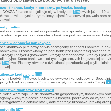
atalog SEO zawiera 10 podobnych stron WWW:
oza - finanse, kredyt hipoteczny, pożyczka, leasing
a DO&ZA Finanse specjalizuje się w kredytach
firm
owych już od 10 la
łpraca z wiodącymi na rynku instytucjami finansowymi pozwala nam na
ytowej.
redyt online
entowany serwis internetowy pośredniczy w sprzedaży różnego rodzaj
ne informacje oraz aktualne oferty bankowe podzielone na sześć katego
erwis wiadomości bankowych
cnikbankowy.pl to nowy serwis poświęcony finansom i bankom, a dok
bankowym. Przedstawiamy najpopularniejsze i najbardziej oblegane t
i: kredyty i pożyczki gotówkowe, kredyty samochodowe, kredyty i pożycz
olidacyjne. Konta bankowe – od tych najprostszych i najczęściej spoty
ta
firm
owe. Piszemy również o działalność pozabankowej czyli działalno
atowej.
ajlepsze kredyty dla
firm
ujemy kredyty
firm
owe, kredyty gotówkowe i konsolidacyjne. Specjaln
epszych banków pomoże Tobie uzyskać płynne finansowanie Twojej
fir
oradztwo finansowe North-West
a North West zajmuje się doradztwem gospodarczym, finansowym oraz
gamy w całym procesie pozyskania kredytu- począwszy od wyboru naj
z przygotowanie dokumentacji, dokumentację urzędową, prawną oraz 
redyt dla
firm