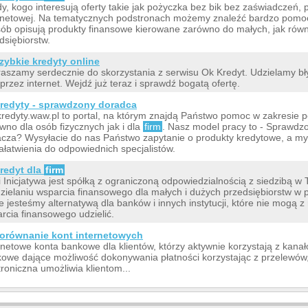
y, kogo interesują oferty takie jak pożyczka bez bik bez zaświadczeń, p
rnetowej. Na tematycznych podstronach możemy znaleźć bardzo pomocn
ób opisują produkty finansowe kierowane zarówno do małych, jak równ
dsiębiorstw.
zybkie kredyty online
aszamy serdecznie do skorzystania z serwisu Ok Kredyt. Udzielamy b
k przez internet. Wejdź już teraz i sprawdź bogatą ofertę.
redyty - sprawdzony doradca
redyty.waw.pl to portal, na którym znajdą Państwo pomoc w zakresie 
wno dla osób fizycznych jak i dla
firm
. Nasz model pracy to - Sprawdz
cza? Wysyłacie do nas Państwo zapytanie o produkty kredytowe, a my
ałatwienia do odpowiednich specjalistów.
redyt dla
firm
i Inicjatywa jest spółką z ograniczoną odpowiedzialnością z siedzibą w T
zielaniu wsparcia finansowego dla małych i dużych przedsiębiorstw w 
że jesteśmy alternatywą dla banków i innych instytucji, które nie mogą
rcia finansowego udzielić.
orównanie kont internetowych
rnetowe konta bankowe dla klientów, którzy aktywnie korzystają z kana
owe dające możliwość dokonywania płatności korzystając z przelewów
troniczna umożliwia klientom...