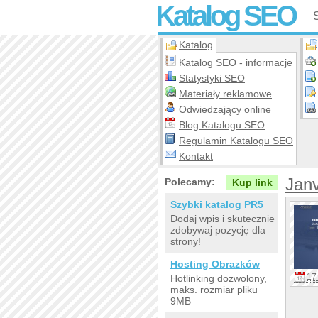
Katalog SEO
Katalog
Katalog SEO - informacje
Statystyki SEO
Materiały reklamowe
Odwiedzający online
Blog Katalogu SEO
Regulamin Katalogu SEO
Kontakt
Janv
Polecamy:
Kup link
Szybki katalog PR5
Dodaj wpis i skutecznie
zdobywaj pozycję dla
strony!
Hosting Obrazków
17 
Hotlinking dozwolony,
maks. rozmiar pliku
9MB