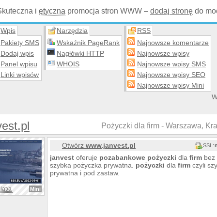
Skuteczna i
etyczna
promocja stron WWW –
dodaj stronę
do mod
Wpis
Narzędzia
RSS
Pakiety SMS
Wskaźnik PageRank
Najnowsze komentarze
Dodaj wpis
Nagłówki HTTP
Najnowsze wpisy
Panel wpisu
WHOIS
Najnowsze wpisy SMS
Linki wpisów
Najnowsze wpisy SEO
Najnowsze wpisy Mini
W
est.pl
Pożyczki dla firm - Warszawa, Kr
Otwórz
www.janvest.pl
SSL:
janvest
oferuje
pozabankowe
pożyczki
dla
firm
bez 
szybka pożyczka prywatna.
pożyczki
dla
firm
czyli s
prywatna i pod zastaw.
lat/a
Mini