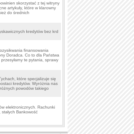
owinien skorzystać z tej witryny
e artykuły, które w klarowny
ież do średnich
łyskawicznych kredytów bez krd
pozysikwania finansowania
ony Doradca. Co to dla Państwa
 przesyłamy te pytania, sprawy
ychach, które specjalizuje się
postaci kredytów. Wyróżnia nas
 z różnych powodów takiego
łów elektronicznych. Rachunki
, stałych Bankowość