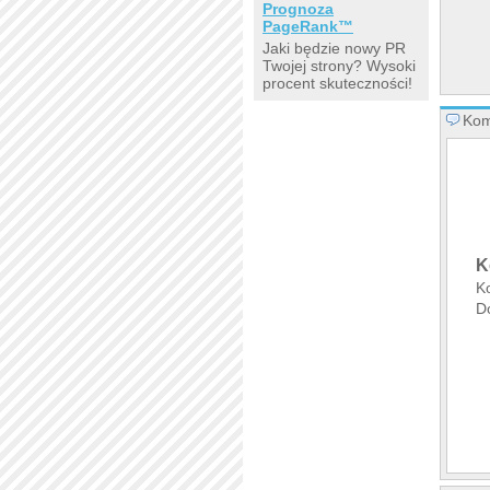
Prognoza
PageRank™
Jaki będzie nowy PR
Twojej strony? Wysoki
procent skuteczności!
Kom
K
K
D