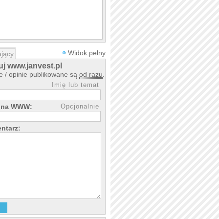
Widok pełny
jący
j www.janvest.pl
 / opinie publikowane są
od razu
.
Imię lub temat
rona WWW:
Opcjonalnie
ntarz: