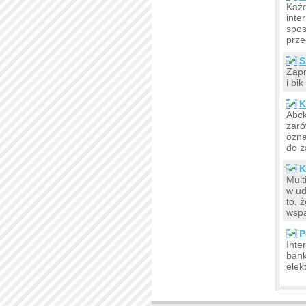
Każd
inte
spos
prze
S
Zapr
i bi
K
Abck
zaró
ozna
do z
K
Mult
w ud
to, 
wspa
P
Inte
bank
elek