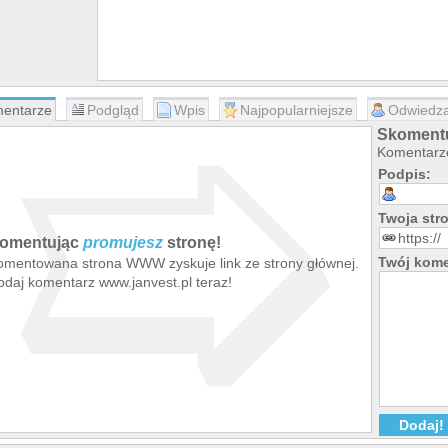
➯
entarze
Podgląd
Wpis
Najpopularniejsze
Odwiedza
Skomentu
Komentarze
Podpis:
Twoja st
omentując
promujesz
stronę!
Twój kome
omentowana strona WWW zyskuje link ze strony głównej.
odaj komentarz www.janvest.pl teraz!