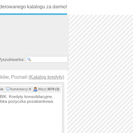
erowanego katalogu za darmo!
yszukiwarka:
aków, Poznań (
Katalog kredyty
)
nie
Komentarzy:
0
Wizyt:
3579 (3)
BIK. Kredyty konsolidacyjne,
zybka pożyczka pozabankowa