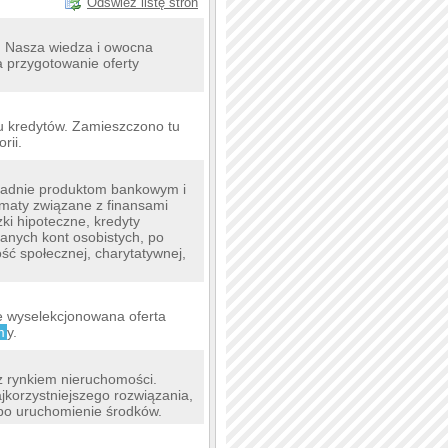
Odśwież listę stron
t. Nasza wiedza i owocna
 przygotowanie oferty
u kredytów. Zamieszczono tu
rii.
ładnie produktom bankowym i
ematy związane z finansami
ki hipoteczne, kredyty
kanych kont osobistych, po
ść społecznej, charytatywnej,
ie wyselekcjonowana oferta
m
y.
 rynkiem nieruchomości.
korzystniejszego rozwiązania,
po uruchomienie środków.