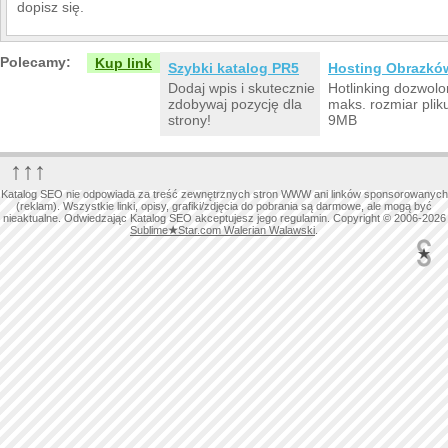
dopisz się.
Polecamy:
Kup link
Szybki katalog PR5
Hosting Obrazkó
Dodaj wpis i skutecznie
Hotlinking dozwolo
zdobywaj pozycję dla
maks. rozmiar plik
strony!
9MB
↑↑↑
Katalog SEO nie odpowiada za treść zewnętrznych stron WWW ani linków sponsorowanych
(reklam). Wszystkie linki, opisy, grafiki/zdjęcia do pobrania są darmowe, ale mogą być
nieaktualne. Odwiedzając Katalog SEO akceptujesz jego regulamin. Copyright © 2006-2026
Sublime
★
Star.com Walerian Walawski
.