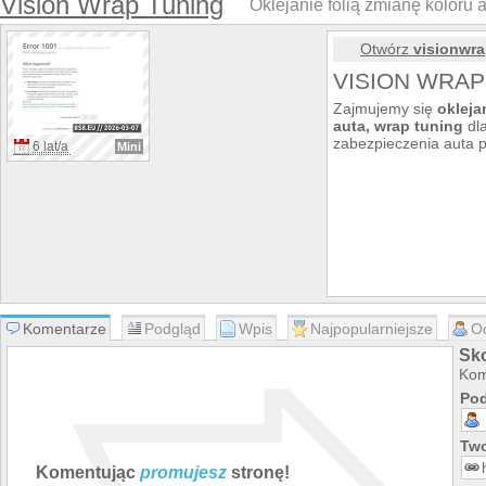
Vision Wrap Tuning
Oklejanie folią zmianę koloru a
Otwórz
visionwra
VISION WRAP
Zajmujemy się
okleja
auta, wrap tuning
dla
zabezpieczenia auta p
6 lat/a
Mini
Komentarze
Podgląd
Wpis
Najpopularniejsze
O
Sko
Kom
Pod
Two
Komentując
promujesz
stronę!