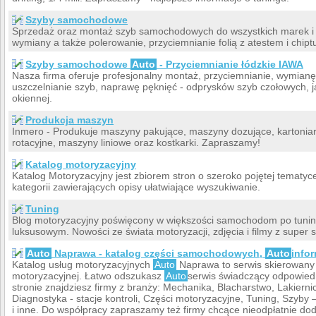
Szyby samochodowe
Sprzedaż oraz montaż szyb samochodowych do wszystkich marek i 
wymiany a także polerowanie, przyciemnianie folią z atestem i chipt
Szyby samochodowe
Auto
- Przyciemnianie łódzkie IAWA
Nasza firma oferuje profesjonalny montaż, przyciemnianie, wymia
uszczelnianie szyb, naprawę pęknięć - odprysków szyb czołowych, ja
okiennej.
Produkcja maszyn
Inmero - Produkuje maszyny pakujące, maszyny dozujące, kartoniar
rotacyjne, maszyny liniowe oraz kostkarki. Zapraszamy!
Katalog motoryzacyjny
Katalog Motoryzacyjny jest zbiorem stron o szeroko pojętej temat
kategorii zawierających opisy ułatwiające wyszukiwanie.
Tuning
Blog motoryzacyjny poświęcony w większości samochodom po tuni
luksusowym. Nowości ze świata motoryzacji, zdjęcia i filmy z supe
Auto
Naprawa - katalog części samochodowych,
Auto
info
Katalog usług motoryzacyjnych
Auto
Naprawa to serwis skierowany d
motoryzacyjnej. Łatwo odszukasz
Auto
serwis świadczący odpowiedn
stronie znajdziesz firmy z branży: Mechanika, Blacharstwo, Lakierni
Diagnostyka - stacje kontroli, Części motoryzacyjne, Tuning, Szyby 
i inne. Do współpracy zapraszamy też firmy chcące nieodpłatnie do