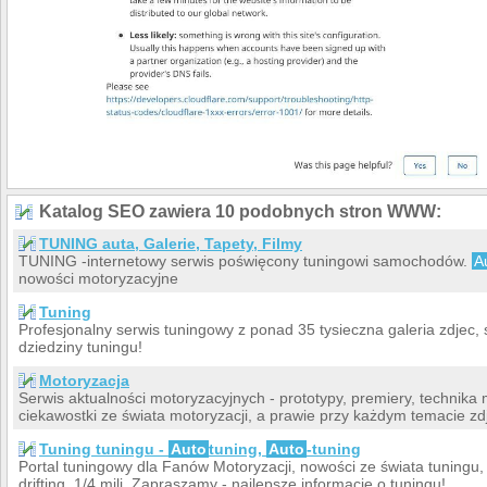
Katalog SEO zawiera 10 podobnych stron WWW:
TUNING auta, Galerie, Tapety, Filmy
TUNING -internetowy serwis poświęcony tuningowi samochodów.
A
nowości motoryzacyjne
Tuning
Profesjonalny serwis tuningowy z ponad 35 tysieczna galeria zdjec, 
dziedziny tuningu!
Motoryzacja
Serwis aktualności motoryzacyjnych - prototypy, premiery, technika
ciekawostki ze świata motoryzacji, a prawie przy każdym temacie zdj
Tuning tuningu -
Auto
tuning,
Auto
-tuning
Portal tuningowy dla Fanów Motoryzacji, nowości ze świata tunin
drifting, 1/4 mili. Zapraszamy - najlepsze informacje o tuningu!