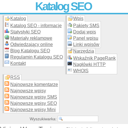
Katalog SEO
Katalog
Wpis
Skuteczna i
etyczna
promocja stron WWW –
dodaj stronę
do
moderowanego katalogu za darmo!
Katalog SEO - informacje
Pakiety SMS
Statystyki SEO
Dodaj wpis
Materiały reklamowe
Panel wpisu
Odwiedzający online
Linki wpisów
Blog Katalogu SEO
Narzędzia
Regulamin Katalogu SEO
Wskaźnik PageRank
Kontakt
Nagłówki HTTP
WHOIS
RSS
Najnowsze komentarze
Najnowsze wpisy
Najnowsze wpisy SMS
Najnowsze wpisy SEO
Najnowsze wpisy Mini
Wyszukiwarka: