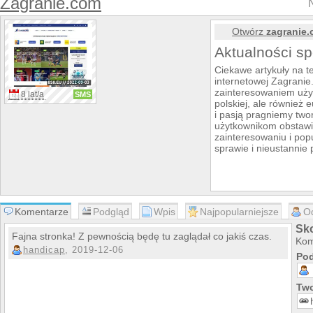
Zagranie.com
Otwórz
zagranie
Aktualności s
Ciekawe artykuły na te
internetowej Zagranie
zainteresowaniem użyt
8 lat/a
SMS
polskiej, ale również
i pasją pragniemy two
użytkownikom obstawić
zainteresowaniu i pop
sprawie i nieustannie
Komentarze
Podgląd
Wpis
Najpopularniejsze
O
Sk
Fajna stronka! Z pewnością będę tu zaglądał co jakiś czas.
Kom
handicap
, 2019-12-06
Pod
Two