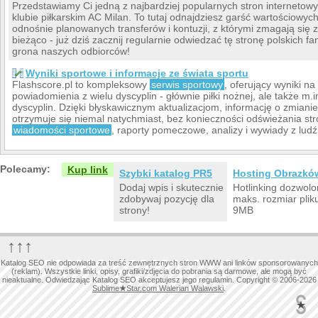
Przedstawiamy Ci jedną z najbardziej popularnych stron internetow
klubie piłkarskim AC Milan. To tutaj odnajdziesz garść wartościowych
odnośnie planowanych transferów i kontuzji, z którymi zmagają się
bieżąco - już dziś zacznij regularnie odwiedzać tę stronę polskich 
grona naszych odbiorców!
Wyniki sportowe i informacje ze świata sportu
Flashscore.pl to kompleksowy
serwis sportowy
, oferujący wyniki na 
powiadomienia z wielu dyscyplin - głównie piłki nożnej, ale także m.i
dyscyplin. Dzięki błyskawicznym aktualizacjom, informację o zmian
otrzymuje się niemal natychmiast, bez konieczności odświeżania st
wiadomości sportowe
, raporty pomeczowe, analizy i wywiady z ludź
Polecamy:
Kup link
Szybki katalog PR5
Hosting Obrazkó
Dodaj wpis i skutecznie
Hotlinking dozwolo
zdobywaj pozycję dla
maks. rozmiar plik
strony!
9MB
↑↑↑
Katalog SEO nie odpowiada za treść zewnętrznych stron WWW ani linków sponsorowanych
(reklam). Wszystkie linki, opisy, grafiki/zdjęcia do pobrania są darmowe, ale mogą być
nieaktualne. Odwiedzając Katalog SEO akceptujesz jego regulamin. Copyright © 2006-2026
Sublime
★
Star.com Walerian Walawski
.