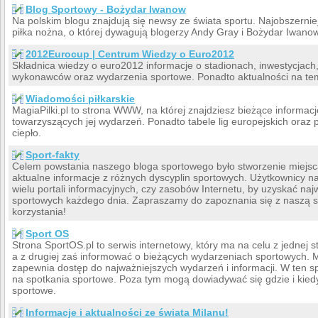
Blog Sportowy - Bożydar Iwanow
Na polskim blogu znajdują się newsy ze świata sportu. Najobszernie
piłka nożna, o której dywagują blogerzy Andy Gray i Bożydar Iwanow
2012Eurocup | Centrum Wiedzy o Euro2012
Składnica wiedzy o euro2012 informacje o stadionach, inwestycjach
wykonawców oraz wydarzenia sportowe. Ponadto aktualności na tema
Wiadomości piłkarskie
MagiaPilki.pl to strona WWW, na której znajdziesz bieżące informacj
towarzyszących jej wydarzeń. Ponadto tabele lig europejskich oraz 
ciepło.
Sport-fakty
Celem powstania naszego bloga sportowego było stworzenie miejsc
aktualne informacje z różnych dyscyplin sportowych. Użytkownicy n
wielu portali informacyjnych, czy zasobów Internetu, by uzyskać na
sportowych każdego dnia. Zapraszamy do zapoznania się z naszą st
korzystania!
Sport OS
Strona SportOS.pl to serwis internetowy, który ma na celu z jednej 
a z drugiej zaś informować o bieżących wydarzeniach sportowych. Moż
zapewnia dostęp do najważniejszych wydarzeń i informacji. W ten
na spotkania sportowe. Poza tym mogą dowiadywać się gdzie i kied
sportowe.
Informacje i aktualności ze świata Milanu!