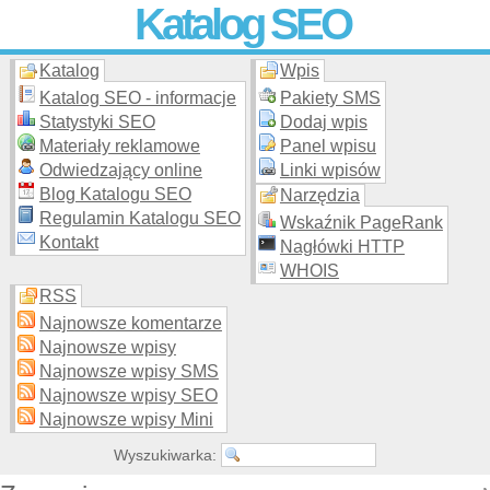
Katalog SEO
Katalog
Wpis
Skuteczna i
etyczna
promocja stron WWW –
dodaj stronę
do
moderowanego katalogu za darmo!
Katalog SEO - informacje
Pakiety SMS
Statystyki SEO
Dodaj wpis
Materiały reklamowe
Panel wpisu
Odwiedzający online
Linki wpisów
Blog Katalogu SEO
Narzędzia
Regulamin Katalogu SEO
Wskaźnik PageRank
Kontakt
Nagłówki HTTP
WHOIS
RSS
Najnowsze komentarze
Najnowsze wpisy
Najnowsze wpisy SMS
Najnowsze wpisy SEO
Najnowsze wpisy Mini
Wyszukiwarka: