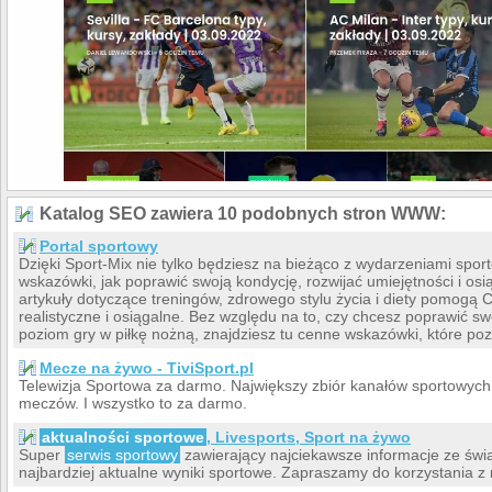
Katalog SEO zawiera 10 podobnych stron WWW:
Portal sportowy
Dzięki Sport-Mix nie tylko będziesz na bieżąco z wydarzeniami spo
wskazówki, jak poprawić swoją kondycję, rozwijać umiejętności i osi
artykuły dotyczące treningów, zdrowego stylu życia i diety pomogą 
realistyczne i osiągalne. Bez względu na to, czy chcesz poprawić s
poziom gry w piłkę nożną, znajdziesz tu cenne wskazówki, które po
Mecze na żywo - TiviSport.pl
Telewizja Sportowa za darmo. Największy zbiór kanałów sportowych
meczów. I wszystko to za darmo.
aktualności sportowe
, Livesports, Sport na żywo
Super
serwis sportowy
zawierający najciekawsze informacje ze świa
najbardziej aktualne wyniki sportowe. Zapraszamy do korzystania z 