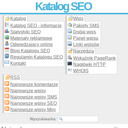
Katalog SEO
Katalog
Wpis
Skuteczna i
etyczna
promocja stron WWW –
dodaj stronę
do
moderowanego katalogu za darmo!
Katalog SEO - informacje
Pakiety SMS
Statystyki SEO
Dodaj wpis
Materiały reklamowe
Panel wpisu
Odwiedzający online
Linki wpisów
Blog Katalogu SEO
Narzędzia
Regulamin Katalogu SEO
Wskaźnik PageRank
Kontakt
Nagłówki HTTP
WHOIS
RSS
Najnowsze komentarze
Najnowsze wpisy
Najnowsze wpisy SMS
Najnowsze wpisy SEO
Najnowsze wpisy Mini
Wyszukiwarka: