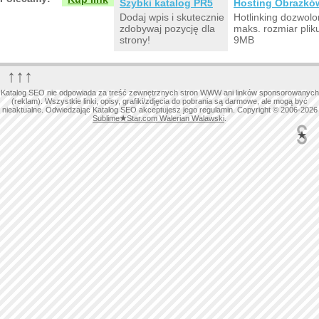
Szybki katalog PR5
Hosting Obrazkó
Dodaj wpis i skutecznie
Hotlinking dozwolo
zdobywaj pozycję dla
maks. rozmiar plik
strony!
9MB
↑↑↑
Katalog SEO nie odpowiada za treść zewnętrznych stron WWW ani linków sponsorowanych
(reklam). Wszystkie linki, opisy, grafiki/zdjęcia do pobrania są darmowe, ale mogą być
nieaktualne. Odwiedzając Katalog SEO akceptujesz jego regulamin. Copyright © 2006-2026
Sublime
★
Star.com Walerian Walawski
.