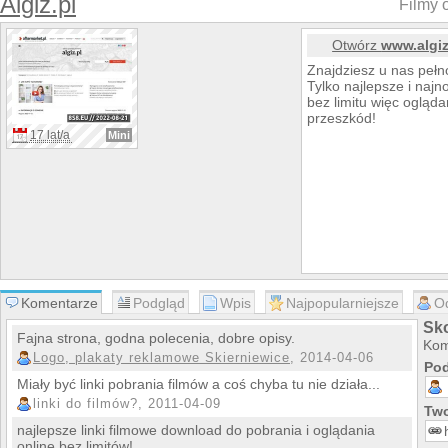
Algiz.pl
Filmy o
Otwórz
www.algiz
Znajdziesz u nas pełn
Tylko najlepsze i najn
bez limitu więc ogląda
przeszkód!
17 lat/a
Mini
Komentarze
Podgląd
Wpis
Najpopularniejsze
O
Sko
Fajna strona, godna polecenia, dobre opisy.
Kom
Logo, plakaty reklamowe Skierniewice
, 2014-04-06
Pod
Miały być linki pobrania filmów a coś chyba tu nie działa...
linki do filmów?, 2011-04-09
Two
najlepsze linki filmowe download do pobrania i oglądania
online bez limitów!