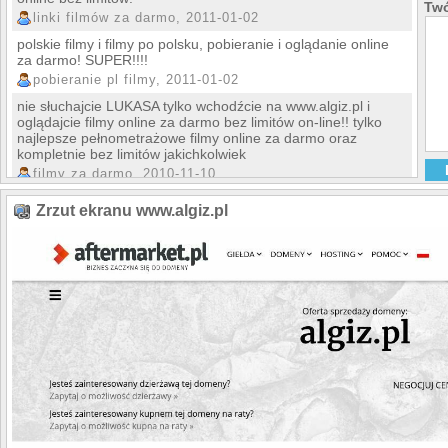
Twó
linki filmów za darmo, 2011-01-02
polskie filmy i filmy po polsku, pobieranie i oglądanie online
za darmo! SUPER!!!!
pobieranie pl filmy, 2011-01-02
nie słuchajcie LUKASA tylko wchodźcie na www.algiz.pl i
oglądajcie filmy online za darmo bez limitów on-line!! tylko
najlepsze pełnometrażowe filmy online za darmo oraz
kompletnie bez limitów jakichkolwiek
filmy za darmo
, 2010-11-10
są dobre strony z filmami on line ale akurat storna
Zrzut ekranu www.algiz.pl
megahity.pl to zwykłe naciaganie ludzi i dobrze byloby gdyby
zainteresowani ogladaniem o tym wiedzieli
lukas, 2010-11-10
tak też uważam że filmy online za darmo to świetna rzecz!
serwis z pełnometrażowymi filmami za online za darmo to był
strzał w dziesiąteczkę!!
darmowe filmy on-line
, 2010-11-01
ale z jakiej storny ? założyłam tam konto i teraz nie wiem
skąd mam wziąć wymagane linki, A tak w ogóle to na
początku pisze że aktywacja jest za złotówkę a wzięło mi
około 20 zł .
paulaa, 2010-10-31