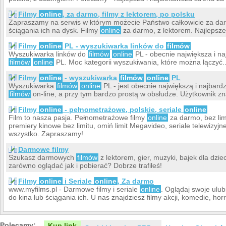
Filmy
online
, za darmo, filmy z lektorem, po polsku
Zapraszamy na serwis w którym możecie Państwo całkowicie za dar
ściągania ich na dysk. Filmy
online
za darmo, z lektorem. Najlepsze
Filmy
online
PL - wyszukiwarka linków do
filmów
Wyszukiwarka linków do
filmów
online
PL - obecnie największa i n
filmów
online
PL. Moc kategorii wyszukiwania, które można łączyć..
Filmy
online
- wyszukiwarka
filmów
online
PL
Wyszukiwarka
filmów
online
PL - jest obecnie największą i najba
filmów
on-line, a przy tym bardzo prostą w obsłudze. Użytkownik znaj
Filmy
online
- pełnometrażowe, polskie, seriale
online
Film to nasza pasja. Pełnometrażowe filmy
online
za darmo, bez lim
premiery kinowe bez limitu, omiń limit Megavideo, seriale telewizyjn
wszystko. Zapraszamy!
Darmowe filmy
Szukasz darmowych
filmów
z lektorem, gier, muzyki, bajek dla dzie
zarówno oglądać jak i pobierać? Dobrze trafiłeś!
Filmy
online
i Seriale
online
, Za darmo
www.myfilms.pl - Darmowe filmy i seriale
online
. Oglądaj swoje ulu
do kina lub ściągania ich. U nas znajdziesz filmy akcji, komedie, hor
Polecamy:
Kup link