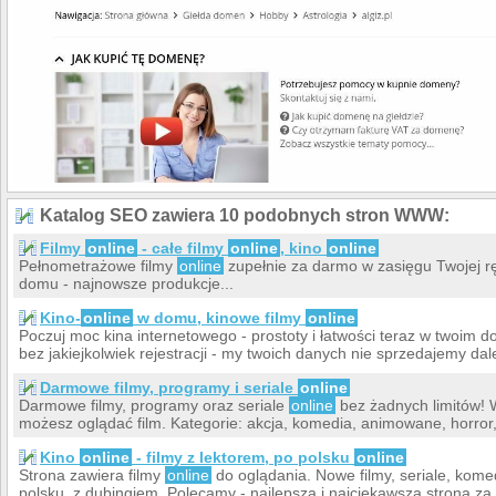
linki do filmów weźmiesz z serwisu z filmami online!!
filmy bez limitów
, 2010-10-25
aha, wedlugl mnie jest to poprostu zlodziejstwo i naciaganie
ludzi na kase a jesli ktos uwaza inaczej zapraszam do
dyskusji lub pomocy w obsludze tej stronki
arcik69, 2010-10-25
jak jest taka super to skad mam wziasc wymagane linki do
wklejenia????
arcik69, 2010-10-25
nie sluchajcie tamtych komentarzy strona jest super i filmy
Katalog SEO zawiera 10 podobnych stron WWW:
online sa bez limitow!!! najlepsze filmy online, bardzo duzo
filmow online super hity
Filmy
online
- całe filmy
online
, kino
online
Pełnometrażowe filmy
online
zupełnie za darmo w zasięgu Twojej r
filmy online
, 2010-10-24
domu - najnowsze produkcje...
Dokładnie, zgadzam się z paulina, strona jest do niczego.
mario, 2010-10-24
Kino-
online
w domu, kinowe filmy
online
Poczuj moc kina internetowego - prostoty i łatwości teraz w twoim 
strona jest beznadziejna nie polecam nikomu kto założył ta
bez jakiejkolwiek rejestracji - my twoich danych nie sprzedajemy dal
stronę jest jakiś durny i tyle
paulina, 2009-12-24
Darmowe filmy, programy i seriale
online
Darmowe filmy, programy oraz seriale
online
bez żadnych limitów! W
możesz oglądać film. Kategorie: akcja, komedia, animowane, horror
Kino
online
- filmy z lektorem, po polsku
online
Strona zawiera filmy
online
do oglądania. Nowe filmy, seriale, komed
polsku, z dubingiem. Polecamy - najlepsza i najciekawsza strona za