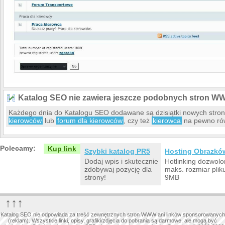
Katalog SEO nie zawiera jeszcze podobnych stron W
Każdego dnia do Katalogu SEO dodawane są dzisiątki nowych str
kierowców
lub
forum dla kierowców
, czy też
kierowca
na pewno rów
Polecamy:
Kup link
Szybki katalog PR5
Hosting Obrazkó
Dodaj wpis i skutecznie
Hotlinking dozwolo
zdobywaj pozycję dla
maks. rozmiar plik
strony!
9MB
↑↑↑
Katalog SEO nie odpowiada za treść zewnętrznych stron WWW ani linków sponsorowanych
(reklam). Wszystkie linki, opisy, grafiki/zdjęcia do pobrania są darmowe, ale mogą być