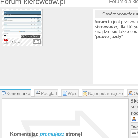
Forum-kierowcow.pl
Forum dla ki
Otwórz
www.foru
forum
to jest przezna
kierowców
, dla któr
znajdzie się także coś
"
prawo
jazdy
".
17 lat/a
Mini
Komentarze
Podgląd
Wpis
Najpopularniejsze
O
Sk
Kom
Pod
Two
Komentując
promujesz
stronę!