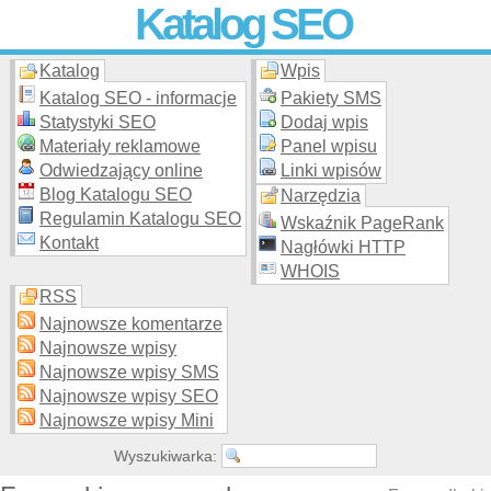
Katalog SEO
Katalog
Wpis
Skuteczna i
etyczna
promocja stron WWW –
dodaj stronę
do
moderowanego katalogu za darmo!
Katalog SEO - informacje
Pakiety SMS
Statystyki SEO
Dodaj wpis
Materiały reklamowe
Panel wpisu
Odwiedzający online
Linki wpisów
Blog Katalogu SEO
Narzędzia
Regulamin Katalogu SEO
Wskaźnik PageRank
Kontakt
Nagłówki HTTP
WHOIS
RSS
Najnowsze komentarze
Najnowsze wpisy
Najnowsze wpisy SMS
Najnowsze wpisy SEO
Najnowsze wpisy Mini
Wyszukiwarka: