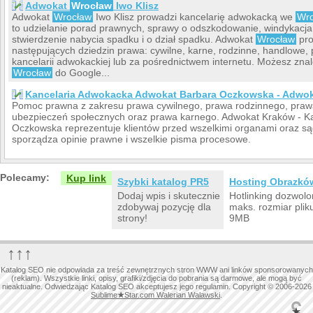
Adwokat
Wrocław
Iwo Klisz
Adwokat
Wrocław
Iwo Klisz prowadzi kancelarię adwokacką we
Wr
to udzielanie porad prawnych, sprawy o odszkodowanie, windykacj
stwierdzenie nabycia spadku i o dział spadku. Adwokat
Wrocław
pro
następujących dziedzin prawa: cywilne, karne, rodzinne, handlowe,
kancelarii adwokackiej lub za pośrednictwem internetu. Możesz zna
Wrocław
do Google...
Kancelaria Adwokacka Adwokat Barbara Oczkowska - Adwo
Pomoc prawna z zakresu prawa cywilnego, prawa rodzinnego, prawa
ubezpieczeń społecznych oraz prawa karnego. Adwokat Kraków - K
Oczkowska reprezentuje klientów przed wszelkimi organami oraz są
sporządza opinie prawne i wszelkie pisma procesowe.
Polecamy:
Kup link
Szybki katalog PR5
Hosting Obrazkó
Dodaj wpis i skutecznie
Hotlinking dozwolo
zdobywaj pozycję dla
maks. rozmiar plik
strony!
9MB
↑↑↑
Katalog SEO nie odpowiada za treść zewnętrznych stron WWW ani linków sponsorowanych
(reklam). Wszystkie linki, opisy, grafiki/zdjęcia do pobrania są darmowe, ale mogą być
nieaktualne. Odwiedzając Katalog SEO akceptujesz jego regulamin. Copyright © 2006-2026
Sublime
★
Star.com Walerian Walawski
.