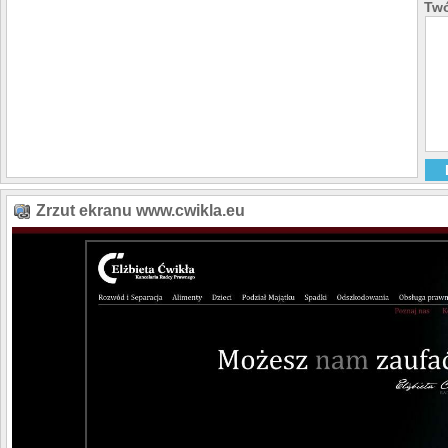
Twó
Zrzut ekranu www.cwikla.eu