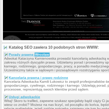
Katalog SEO zawiera 10 podobnych stron WWW:
Porady prawne
Wrocław
Adwokat Katarzyna Kamienowska prowadzi kancelarią adwokacką 
zakresu różnych dyscyplin prawa. Udzielamy porad i prowadzimy sp
karnego, rodzinnego, gospodarczego, pracy, a ponadto medyczneg
Uczestniczmy także w sądowym i pozasądowym rozstrzyganiu sporów
Kancelaria prawna i prawo rodzinne
Kancelaria Adwokacka Kamili Łukowicz to zespół profesjonalistów ś
gospodarczego, cywilnego, rodzinnego i karnego. Udzielają porad
procesowe, reprezentują swoich klientów przed sądem.
Usługi adwokackie
Witaj! Skoro tu trafiłeś, zapewne szukasz specjalisty bądź ciąży Ci 
wiesz co zrobić? Możesz na nas liczyć, od początku do końca, będzi
relację małżeńskie, jeżeli zajdzie potrzeba zajmiemy się tym by wy