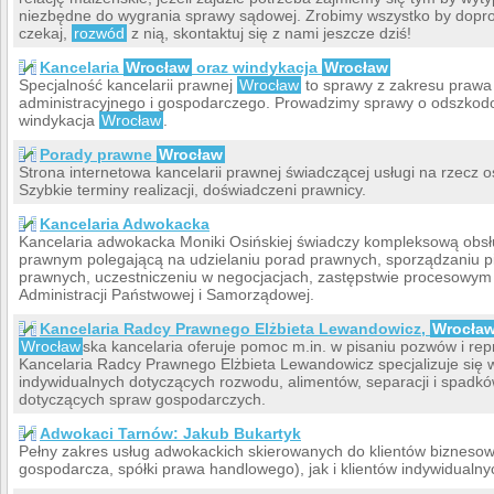
niezbędne do wygrania sprawy sądowej. Zrobimy wszystko by dopro
czekaj,
rozwód
z nią, skontaktuj się z nami jeszcze dziś!
Kancelaria
Wrocław
oraz windykacja
Wrocław
Specjalność kancelarii prawnej
Wrocław
to sprawy z zakresu prawa
administracyjnego i gospodarczego. Prowadzimy sprawy o odszkodo
windykacja
Wrocław
.
Porady prawne
Wrocław
Strona internetowa kancelarii prawnej świadczącej usługi na rzecz o
Szybkie terminy realizacji, doświadczeni prawnicy.
Kancelaria Adwokacka
Kancelaria adwokacka Moniki Osińskiej świadczy kompleksową obs
prawnym polegającą na udzielaniu porad prawnych, sporządzaniu p
prawnych, uczestniczeniu w negocjacjach, zastępstwie procesowym
Administracji Państwowej i Samorządowej.
Kancelaria Radcy Prawnego Elżbieta Lewandowicz,
Wrocła
Wrocław
ska kancelaria oferuje pomoc m.in. w pisaniu pozwów i re
Kancelaria Radcy Prawnego Elżbieta Lewandowicz specjalizuje się 
indywidualnych dotyczących rozwodu, alimentów, separacji i spadk
dotyczących spraw gospodarczych.
Adwokaci Tarnów: Jakub Bukartyk
Pełny zakres usług adwokackich skierowanych do klientów bizneso
gospodarcza, spółki prawa handlowego), jak i klientów indywidualny