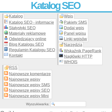
Katalog SEO
Katalog
Wpis
Skuteczna i
etyczna
promocja stron WWW –
dodaj stronę
do
moderowanego katalogu za darmo!
Katalog SEO - informacje
Pakiety SMS
Statystyki SEO
Dodaj wpis
Materiały reklamowe
Panel wpisu
Odwiedzający online
Linki wpisów
Blog Katalogu SEO
Narzędzia
Regulamin Katalogu SEO
Wskaźnik PageRank
Kontakt
Nagłówki HTTP
WHOIS
RSS
Najnowsze komentarze
Najnowsze wpisy
Najnowsze wpisy SMS
Najnowsze wpisy SEO
Najnowsze wpisy Mini
Wyszukiwarka: