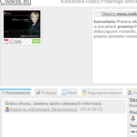
Cwikla.eu
Kancelaria Radcy Prawnego Wrocła
Otwórz
www.cwik
kancelaria
Prawna
el
w poradach
prawny
ch
dotyczących rozwodu, 
pisaniu pozwów rozw
17 lat/a
SMS
Komentarze
Podgląd
Wpis
Najpopularniejsze
O
Sk
Dobra strona, zawiera sporo ciekawych informacji.
Kom
Agencja reklamowa Skierniewice
, 2014-03-21
Pod
Two