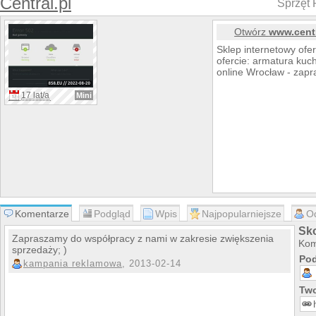
Central.pl
Sprzęt
Otwórz
www.centr
Sklep internetowy of
ofercie: armatura kuc
online Wrocław - zap
17 lat/a
Mini
Komentarze
Podgląd
Wpis
Najpopularniejsze
O
Sko
Zapraszamy do współpracy z nami w zakresie zwiększenia
Kom
sprzedaży; )
Pod
kampania reklamowa
, 2013-02-14
Two