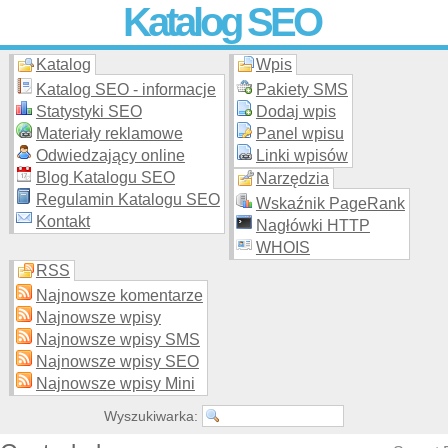
Katalog SEO
Katalog
Wpis
Skuteczna i
etyczna
promocja stron WWW –
dodaj stronę
do
moderowanego katalogu za darmo!
Katalog SEO - informacje
Pakiety SMS
Statystyki SEO
Dodaj wpis
Materiały reklamowe
Panel wpisu
Odwiedzający online
Linki wpisów
Blog Katalogu SEO
Narzędzia
Regulamin Katalogu SEO
Wskaźnik PageRank
Kontakt
Nagłówki HTTP
WHOIS
RSS
Najnowsze komentarze
Najnowsze wpisy
Najnowsze wpisy SMS
Najnowsze wpisy SEO
Najnowsze wpisy Mini
Wyszukiwarka: