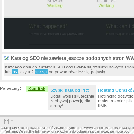
Katalog SEO nie zawiera jeszcze podobnych stron W
Każdego dnia do Katalogu SEO dodawane są dzisiątki nowych str
lub
rtv
, czy też
sprzęt
na pewno również się pojawią!
Polecamy:
Kup link
Szybki katalog PR5
Hosting Obrazkó
Dodaj wpis i skutecznie
Hotlinking dozwolo
zdobywaj pozycję dla
maks. rozmiar plik
strony!
9MB
↑↑↑
Katalog SEO nie odpowiada za treść zewnętrznych stron WWW ani linków sponsorowanych
(reklam). Wszystkie linki, opisy, grafiki/zdjęcia do pobrania są darmowe, ale mogą być