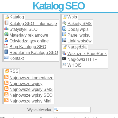
Katalog SEO
Katalog
Wpis
Skuteczna i
etyczna
promocja stron WWW –
dodaj stronę
do
moderowanego katalogu za darmo!
Katalog SEO - informacje
Pakiety SMS
Statystyki SEO
Dodaj wpis
Materiały reklamowe
Panel wpisu
Odwiedzający online
Linki wpisów
Blog Katalogu SEO
Narzędzia
Regulamin Katalogu SEO
Wskaźnik PageRank
Kontakt
Nagłówki HTTP
WHOIS
RSS
Najnowsze komentarze
Najnowsze wpisy
Najnowsze wpisy SMS
Najnowsze wpisy SEO
Najnowsze wpisy Mini
Wyszukiwarka: