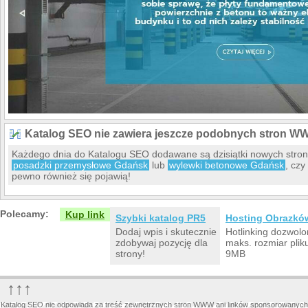
Katalog SEO nie zawiera jeszcze podobnych stron W
Każdego dnia do Katalogu SEO dodawane są dzisiątki nowych stro
posadzki przemysłowe Gdańsk
lub
wylewki betonowe Gdańsk
, czy
pewno również się pojawią!
Polecamy:
Kup link
Szybki katalog PR5
Hosting Obrazkó
Dodaj wpis i skutecznie
Hotlinking dozwolo
zdobywaj pozycję dla
maks. rozmiar plik
strony!
9MB
↑↑↑
Katalog SEO nie odpowiada za treść zewnętrznych stron WWW ani linków sponsorowanych