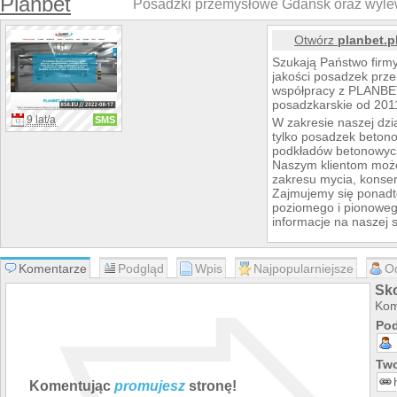
Planbet
Posadzki przemysłowe Gdańsk oraz wyle
Otwórz
planbet.p
Szukają Państwo firmy 
jakości posadzek pr
współpracy z PLANBE
posadzkarskie od 201
9 lat/a
SMS
W zakresie naszej dzi
tylko posadzek betono
podkładów betonowych
Naszym klientom może
zakresu mycia, konse
Zajmujemy się ponad
poziomego i pionoweg
informacje na naszej s
Komentarze
Podgląd
Wpis
Najpopularniejsze
O
Sko
Kom
Pod
Two
Komentując
promujesz
stronę!