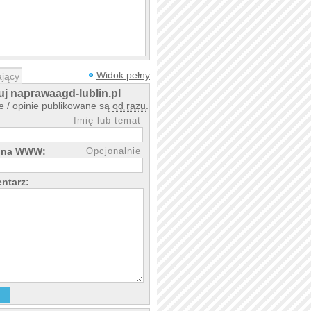
Widok pełny
jący
j naprawaagd-lublin.pl
 / opinie publikowane są
od razu
.
Imię lub temat
rona WWW:
Opcjonalnie
ntarz: