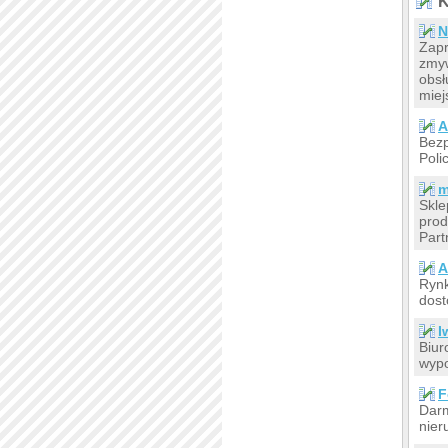
K
N
Zapr
zmyw
obsł
miej
A
Bezp
Poli
m
Skl
prod
Part
Rynk
dost
I
Biur
wypo
F
Darm
nier