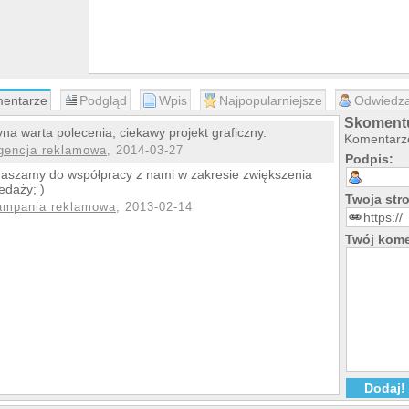
entarze
Podgląd
Wpis
Najpopularniejsze
Odwiedza
Skomentu
yna warta polecenia, ciekawy projekt graficzny.
Komentarze
gencja reklamowa
, 2014-03-27
Podpis:
aszamy do współpracy z nami w zakresie zwiększenia
edaży; )
Twoja st
ampania reklamowa
, 2013-02-14
Twój kome