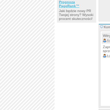
Prognoza
PageRank™
Jaki będzie nowy PR
Twojej strony? Wysoki
procent skuteczności!
Kom
Witr
A
Zapr
sprz
k