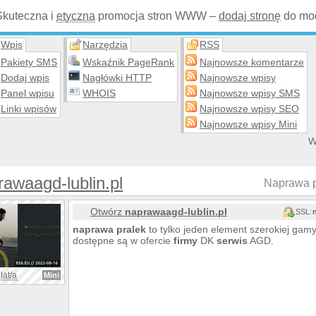
Skuteczna i
etyczna
promocja stron WWW –
dodaj stronę
do mod
Wpis
Narzędzia
RSS
Pakiety SMS
Wskaźnik PageRank
Najnowsze komentarze
Dodaj wpis
Nagłówki HTTP
Najnowsze wpisy
Panel wpisu
WHOIS
Najnowsze wpisy SMS
Linki wpisów
Najnowsze wpisy SEO
Najnowsze wpisy Mini
W
awaagd-lublin.pl
Naprawa pr
Otwórz
naprawaagd-lublin.pl
SSL:
naprawa
pralek
to tylko jeden element szerokiej gam
dostępne są w ofercie
firmy
DK
serwis
AGD.
lat/a
Mini