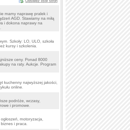
Odśwież listę stron
cie mamy naprawę pralek i
ządzeń AGD. Stawiamy na miłą
wa i dokona naprawy na
.
owym. Szkoły: LO, ULO, szkoła
eż kursy i szkolenia.
niższe ceny. Ponad 8000
akupy na raty. Aukcje. Program
t kuchenny najwyższej jakości,
kułu online.
ńsze podróże, wczasy,
karowe i promowe.
ogłoszeń, motoryzacja,
 biznes i praca.