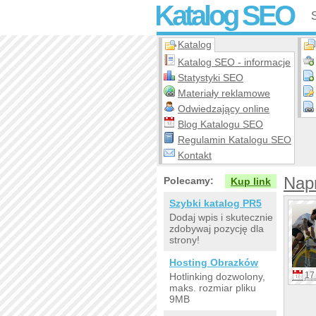
Katalog SEO
Katalog
Katalog SEO - informacje
Statystyki SEO
Materiały reklamowe
Odwiedzający online
Blog Katalogu SEO
Regulamin Katalogu SEO
Kontakt
Napr
Polecamy:
Kup link
Szybki katalog PR5
Dodaj wpis i skutecznie
zdobywaj pozycję dla
strony!
Hosting Obrazków
17 
Hotlinking dozwolony,
maks. rozmiar pliku
9MB