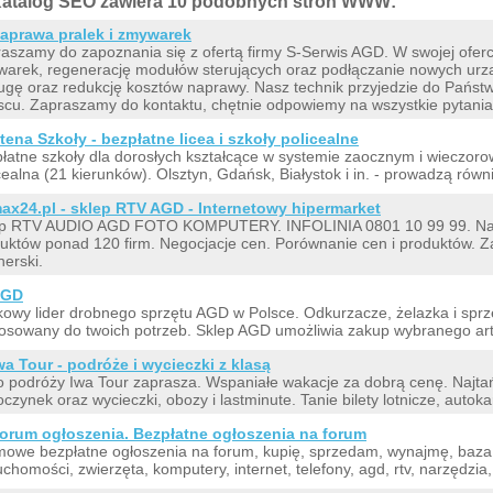
atalog SEO zawiera 10 podobnych stron WWW:
aprawa pralek i zmywarek
aszamy do zapoznania się z ofertą firmy S-Serwis AGD. W swojej ofer
arek, regenerację modułów sterujących oraz podłączanie nowych ur
ugę oraz redukcję kosztów naprawy. Nasz technik przyjedzie do Państ
scu. Zapraszamy do kontaktu, chętnie odpowiemy na wszystkie pytania
tena Szkoły - bezpłatne licea i szkoły policealne
łatne szkoły dla dorosłych kształcące w systemie zaocznym i wieczor
cealna (21 kierunków). Olsztyn, Gdańsk, Białystok i in. - prowadzą równi
ax24.pl - sklep RTV AGD - Internetowy hipermarket
ep RTV AUDIO AGD FOTO KOMPUTERY. INFOLINIA 0801 10 99 99. Naj
uktów ponad 120 firm. Negocjacje cen. Porównanie cen i produktów. Z
nerski.
AGD
owy lider drobnego sprzętu AGD w Polsce. Odkurzacze, żelazka i sprzę
osowany do twoich potrzeb. Sklep AGD umożliwia zakup wybranego arty
wa Tour - podróże i wycieczki z klasą
o podróży Iwa Tour zaprasza. Wspaniałe wakacje za dobrą cenę. Najta
czynek oraz wycieczki, obozy i lastminute. Tanie bilety lotnicze, auto
orum ogłoszenia. Bezpłatne ogłoszenia na forum
owe bezpłatne ogłoszenia na forum, kupię, sprzedam, wynajmę, baza 
uchomości, zwierzęta, komputery, internet, telefony, agd, rtv, narzędzia,