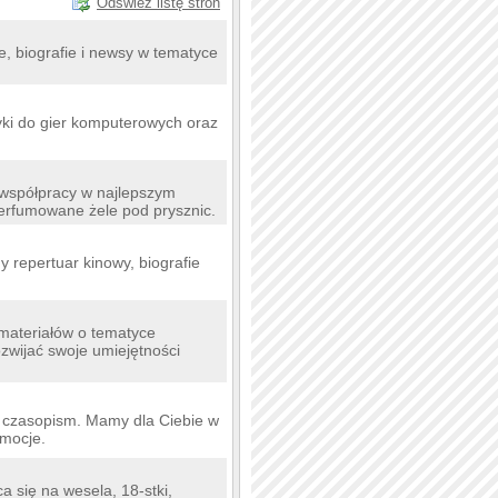
Odśwież listę stron
e, biografie i newsy w tematyce
zyki do gier komputerowych oraz
 współpracy w najlepszym
erfumowane żele pod prysznic.
y repertuar kinowy, biografie
materiałów o tematyce
zwijać swoje umiejętności
i czasopism. Mamy dla Ciebie w
omocje.
 się na wesela, 18-stki,