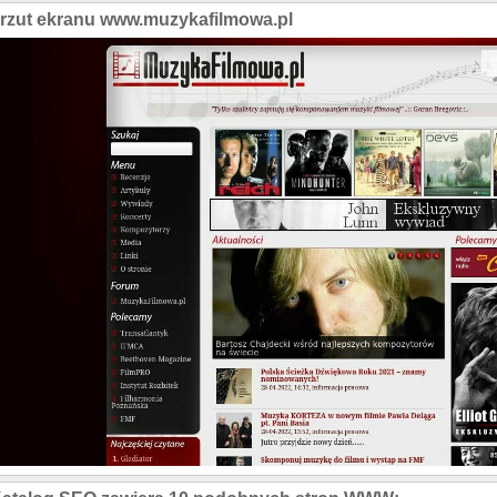
rzut ekranu www.muzykafilmowa.pl