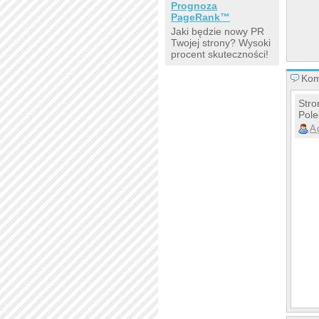
Prognoza
PageRank™
Jaki będzie nowy PR
Twojej strony? Wysoki
procent skuteczności!
Kom
Stro
Pol
A