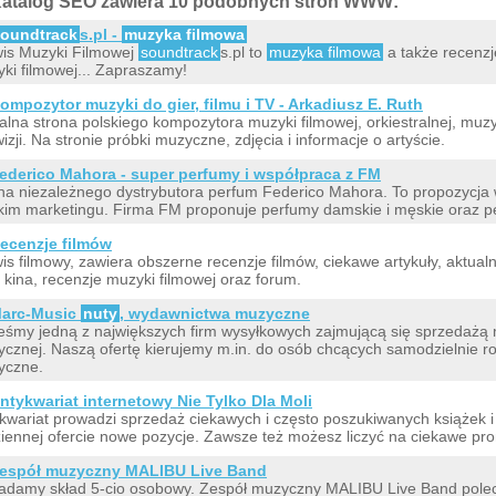
atalog SEO zawiera 10 podobnych stron WWW:
oundtrack
s.pl -
muzyka filmowa
is Muzyki Filmowej
soundtrack
s.pl to
muzyka filmowa
a także recenzj
ki filmowej... Zapraszamy!
ompozytor muzyki do gier, filmu i TV - Arkadiusz E. Ruth
jalna strona polskiego kompozytora muzyki filmowej, orkiestralnej, mu
wizji. Na stronie próbki muzyczne, zdjęcia i informacje o artyście.
ederico Mahora - super perfumy i współpraca z FM
na niezależnego dystrybutora perfum Federico Mahora. To propozycja
kim marketingu. Firma FM proponuje perfumy damskie i męskie oraz p
ecenzje filmów
is filmowy, zawiera obszerne recenzje filmów, ciekawe artykuły, aktualn
i kina, recenzje muzyki filmowej oraz forum.
arc-Music
nuty
, wydawnictwa muzyczne
eśmy jedną z największych firm wysyłkowych zajmującą się sprzedażą 
cznej. Naszą ofertę kierujemy m.in. do osób chcących samodzielnie ro
yczne.
ntykwariat internetowy Nie Tylko Dla Moli
kwariat prowadzi sprzedaż ciekawych i często poszukiwanych książek 
iennej ofercie nowe pozycje. Zawsze też możesz liczyć na ciekawe pr
espół muzyczny MALIBU Live Band
adamy skład 5-cio osobowy. Zespół muzyczny MALIBU Live Band poleca