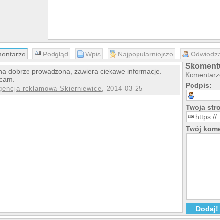
entarze
Podgląd
Wpis
Najpopularniejsze
Odwiedza
Skomentu
na dobrze prowadzona, zawiera ciekawe informacje.
Komentarze
ecam.
Podpis:
gencja reklamowa Skierniewice
, 2014-03-25
Twoja st
Twój kome