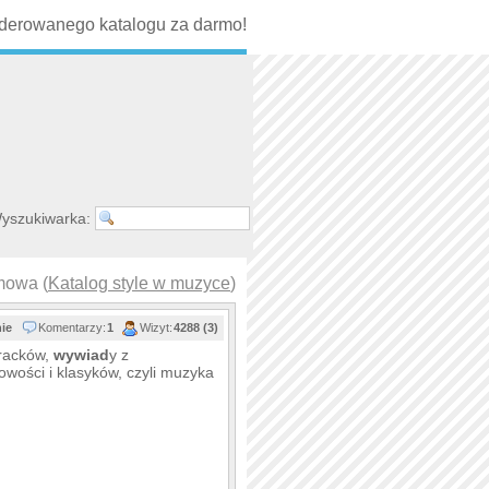
erowanego katalogu za darmo!
yszukiwarka:
mowa (
Katalog style w muzyce
)
nie
Komentarzy:
1
Wizyt:
4288 (3)
tracków,
wywiad
y z
owości i klasyków, czyli muzyka