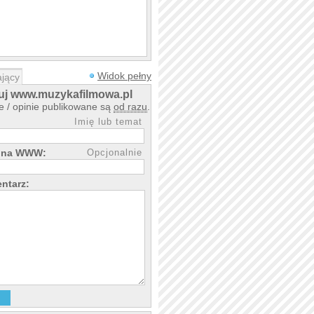
Widok pełny
jący
j www.muzykafilmowa.pl
 / opinie publikowane są
od razu
.
Imię lub temat
rona WWW:
Opcjonalnie
ntarz: