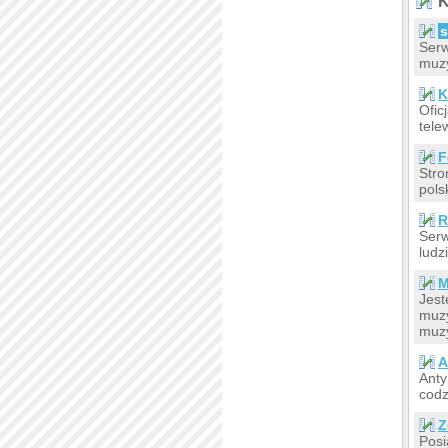
K
s
Serw
muzy
K
Ofic
tele
F
Stro
pols
R
Serw
ludz
M
Jest
muzy
muz
A
Anty
codz
Z
Posi