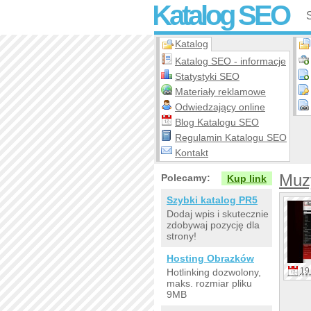
Katalog SEO
Katalog
Katalog SEO - informacje
Statystyki SEO
Materiały reklamowe
Odwiedzający online
Blog Katalogu SEO
Regulamin Katalogu SEO
Kontakt
Muz
Polecamy:
Kup link
Szybki katalog PR5
Dodaj wpis i skutecznie
zdobywaj pozycję dla
strony!
Hosting Obrazków
19 
Hotlinking dozwolony,
maks. rozmiar pliku
9MB