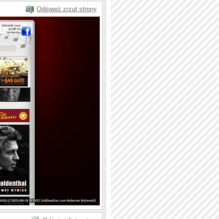
Odśwież zrzut strony