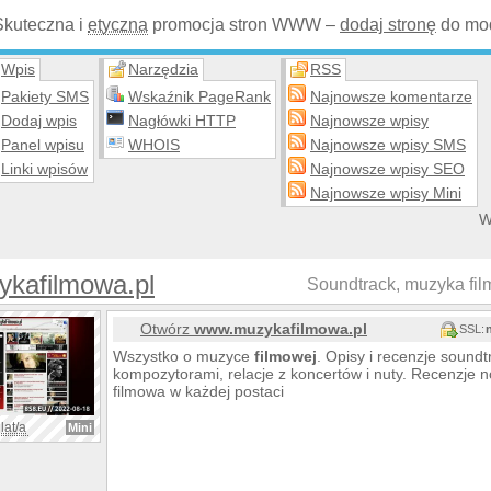
Skuteczna i
etyczna
promocja stron WWW –
dodaj stronę
do mod
Wpis
Narzędzia
RSS
Pakiety SMS
Wskaźnik PageRank
Najnowsze komentarze
Dodaj wpis
Nagłówki HTTP
Najnowsze wpisy
Panel wpisu
WHOIS
Najnowsze wpisy SMS
Linki wpisów
Najnowsze wpisy SEO
Najnowsze wpisy Mini
W
ykafilmowa.pl
Soundtrack, muzyka fil
Otwórz
www.muzykafilmowa.pl
SSL:
Wszystko o muzyce
filmowej
. Opisy i recenzje sound
kompozytorami, relacje z koncertów i nuty. Recenzje n
filmowa w każdej postaci
lat/a
Mini