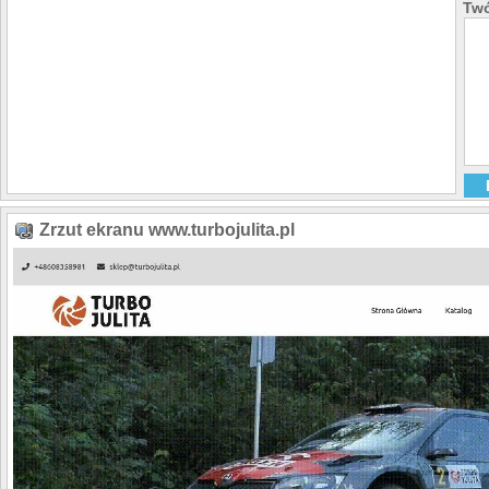
Twó
Zrzut ekranu www.turbojulita.pl