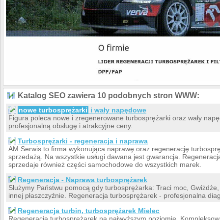
Katalog SEO zawiera 10 podobnych stron WWW:
nowe turbosprężarki
i wały napędowe
Figura poleca nowe i zregenerowane turbosprężarki oraz wały napę
profesjonalną obsługę i atrakcyjne ceny.
Turbosprężarki - regeneracja i naprawa
AM Serwis to firma wykonująca naprawę oraz regenerację turbospręż
sprzedażą. Na wszystkie usługi dawana jest gwarancja. Regeneracja 
sprzedaje również części samochodowe do wszystkich marek.
Regeneracja - Naprawa turbosprężarek
Służymy Państwu pomocą gdy turbosprężarka: Traci moc, Gwiżdże
innej płaszczyźnie. Regeneracja turbosprężarek - profesjonalna dia
Regeneracja turbin, turbosprężarek Mielec
Regeneracja turbosprężarek na najwyższym poziomie. Kompleksowa