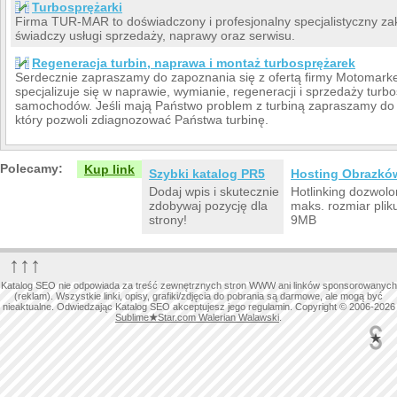
Turbosprężarki
Firma TUR-MAR to doświadczony i profesjonalny specjalistyczny za
świadczy usługi sprzedaży, naprawy oraz serwisu.
Regeneracja turbin, naprawa i montaż turbosprężarek
Serdecznie zapraszamy do zapoznania się z ofertą firmy Motomarke
specjalizuje się w naprawie, wymianie, regeneracji i sprzedaży tur
samochodów. Jeśli mają Państwo problem z turbiną zapraszamy do 
który pozwoli zdiagnozować Państwa turbinę.
Polecamy:
Kup link
Szybki katalog PR5
Hosting Obrazkó
Dodaj wpis i skutecznie
Hotlinking dozwolo
zdobywaj pozycję dla
maks. rozmiar plik
strony!
9MB
↑↑↑
Katalog SEO nie odpowiada za treść zewnętrznych stron WWW ani linków sponsorowanych
(reklam). Wszystkie linki, opisy, grafiki/zdjęcia do pobrania są darmowe, ale mogą być
nieaktualne. Odwiedzając Katalog SEO akceptujesz jego regulamin. Copyright © 2006-2026
Sublime
★
Star.com Walerian Walawski
.