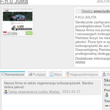
F.h.u Julita
JULITA 
Otwórz
www.turbo
F.H.U JULITA
Serdecznie zachęcamy 
przedsiębiorstwa Turbo
Nasza firma ma ponad
10 lat/a
SMS
i renowacjach turbos
Państwo liczyć na nie
jakości. Poza tym w 
turbosprężarki do au
Gwarantujemy Państw
profesjonalną obsługę
Dodatkowe informacje
WWW.
Komentarze
Podgląd
Wpis
Najpopularniejsze
O
Sko
Nasza firma to także regeneracja turbosprężarek. Bardzo
Kom
dobra jakość
Pod
Tania regeneracja turbin Mielec
, 2021-02-17
Two