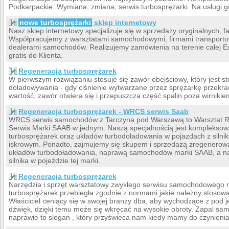
Podkarpackie. Wymiana, zmiana, serwis turbosprężarki. Na usługi g
nowe turbosprężarki
sklep internetowy
Nasz sklep internetowy specjalizuje się w sprzedaży oryginalnych, 
Współpracujemy z warsztatami samochodowymi, firmami transportow
dealerami samochodów. Realizujemy zamówienia na terenie całej E
gratis do Klienta.
Regeneracja turbosprężarek
W pierwszym rozwiązaniu stosuje się zawór obejściowy, który jest s
doładowywania - gdy ciśnienie wytwarzane przez sprężarkę przekrac
wartość, zawór otwiera się i przepuszcza część spalin poza wirnikiem
Regeneracja turbosprężarek - WRCS serwis Saab
WRCS serwis samochodów z Tarczyna pod Warszawą to Warsztat R
Serwis Marki SAAB w jednym. Naszą specjalnością jest kompleksow
turbosprężarek oraz układów turbodoładowania w pojazdach z silni
iskrowym. Ponadto, zajmujemy się skupem i sprzedażą zregenerow
układów turbodoładowania, naprawą samochodów marki SAAB, a na
silnika w pojeździe tej marki.
Regeneracja turbospręzarek
Narzędzia i sprzęt warsztatowy zwykłego serwisu samochodowego n
turbosprężarek przebiegła zgodnie z normami jakie należny stosowa
Właściciel ceniący się w swojej branży dba, aby wychodzące z pod j
dźwięk, dzięki temu może się wkręcać na wysokie obroty. Zapal samo
naprawie to slogan , który przyświeca nam kiedy mamy do czynienia