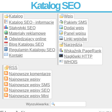
Katalog SEO
Katalog
Wpis
Skuteczna i
etyczna
promocja stron WWW –
dodaj stronę
do
moderowanego katalogu za darmo!
Katalog SEO - informacje
Pakiety SMS
Statystyki SEO
Dodaj wpis
Materiały reklamowe
Panel wpisu
Odwiedzający online
Linki wpisów
Blog Katalogu SEO
Narzędzia
Regulamin Katalogu SEO
Wskaźnik PageRank
Kontakt
Nagłówki HTTP
WHOIS
RSS
Najnowsze komentarze
Najnowsze wpisy
Najnowsze wpisy SMS
Najnowsze wpisy SEO
Najnowsze wpisy Mini
Wyszukiwarka: