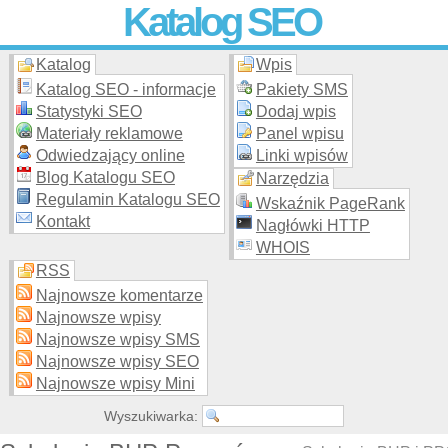
Katalog SEO
Katalog
Wpis
Skuteczna i
etyczna
promocja stron WWW –
dodaj stronę
do
moderowanego katalogu za darmo!
Katalog SEO - informacje
Pakiety SMS
Statystyki SEO
Dodaj wpis
Materiały reklamowe
Panel wpisu
Odwiedzający online
Linki wpisów
Blog Katalogu SEO
Narzędzia
Regulamin Katalogu SEO
Wskaźnik PageRank
Kontakt
Nagłówki HTTP
WHOIS
RSS
Najnowsze komentarze
Najnowsze wpisy
Najnowsze wpisy SMS
Najnowsze wpisy SEO
Najnowsze wpisy Mini
Wyszukiwarka: