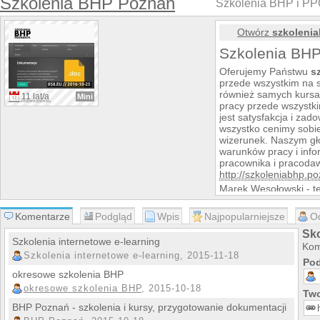
Szkolenia BHP Poznań
Szkolenia BHP i PP
Otwórz
szkoleni
Szkolenia BH
Oferujemy Państwu
s
przede wszystkim na 
również samych kursa
11 lat/a
Mini
pracy przede wszystki
jest satysfakcja i za
wszystko cenimy sobi
wizerunek. Naszym gł
warunków pracy i inf
pracownika i pracodaw
http://szkoleniabhp.po
Marek Wesołowski - te
biuro@szkoleniabhp.p
BHP Poznań
Komentarze
Podgląd
Wpis
Najpopularniejsze
O
szkolenia BHP Po
Sk
kursy BHP
Szkolenia internetowe e-learning
Kom
szkolenia PPOŻ
Szkolenia internetowe e-learning, 2015-11-18
Usługi BHP Pozna
Pod
ocena ryzyka zaw
okresowe szkolenia BHP
wypadek przy prac
okresowe szkolenia BHP
, 2015-10-18
Two
Wypadek w drodze
Obsługa stała BHP
BHP Poznań - szkolenia i kursy, przygotowanie dokumentacji
BHP Poznań