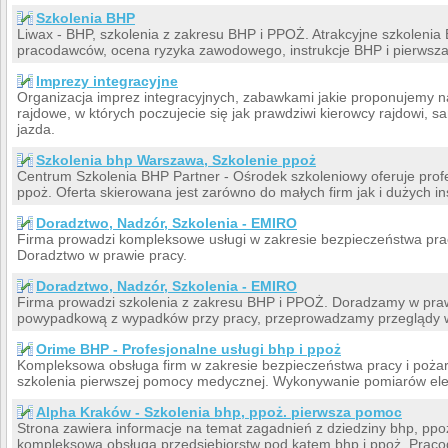
Szkolenia BHP
Liwax - BHP, szkolenia z zakresu BHP i PPOŻ. Atrakcyjne szkolenia
pracodawców, ocena ryzyka zawodowego, instrukcje BHP i pierwsz
Imprezy integracyjne
Organizacja imprez integracyjnych, zabawkami jakie proponujemy 
rajdowe, w których poczujecie się jak prawdziwi kierowcy rajdowi,
jazda.
Szkolenia bhp Warszawa, Szkolenie ppoż
Centrum Szkolenia BHP Partner - Ośrodek szkoleniowy oferuje prof
ppoż. Oferta skierowana jest zarówno do małych firm jak i dużych ins
Doradztwo, Nadzór, Szkolenia - EMIRO
Firma prowadzi kompleksowe usługi w zakresie bezpieczeństwa prac
Doradztwo w prawie pracy.
Doradztwo, Nadzór, Szkolenia - EMIRO
Firma prowadzi szkolenia z zakresu BHP i PPOŻ. Doradzamy w pra
powypadkową z wypadków przy pracy, przeprowadzamy przeglądy w
Orime BHP - Profesjonalne usługi bhp i ppoż
Kompleksowa obsługa firm w zakresie bezpieczeństwa pracy i poż
szkolenia pierwszej pomocy medycznej. Wykonywanie pomiarów ele
Alpha Kraków - Szkolenia bhp, ppoż. pierwsza pomoc
Strona zawiera informacje na temat zagadnień z dziedziny bhp, ppo
kompleksową obsługą przedsiębiorstw pod kątem bhp i ppoż. Prac