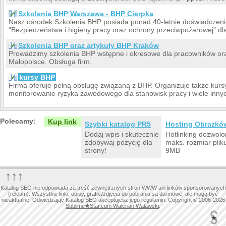
Szkolenia BHP Warszawa - BHP Cierpka
Nasz ośrodek Szkolenia BHP posiada ponad 40-letnie doświadczeni
"Bezpieczeństwa i higieny pracy oraz ochrony przeciwpożarowej" d
Szkolenia BHP oraz artykuły BHP Kraków
Prowadzimy szkolenia BHP wstępne i okresowe dla pracowników ora
Małopolsce. Obsługa firm.
kursy BHP
Firma oferuje pełną obsługę związaną z BHP. Organizuje także kursy 
monitorowanie ryzyka zawodowego dla stanowisk pracy i wiele inny
Polecamy:
Kup link
Szybki katalog PR5
Hosting Obrazkó
Dodaj wpis i skutecznie
Hotlinking dozwolo
zdobywaj pozycję dla
maks. rozmiar plik
strony!
9MB
↑↑↑
Katalog SEO nie odpowiada za treść zewnętrznych stron WWW ani linków sponsorowanych
(reklam). Wszystkie linki, opisy, grafiki/zdjęcia do pobrania są darmowe, ale mogą być
nieaktualne. Odwiedzając Katalog SEO akceptujesz jego regulamin. Copyright © 2006-2026
Sublime
★
Star.com Walerian Walawski
.