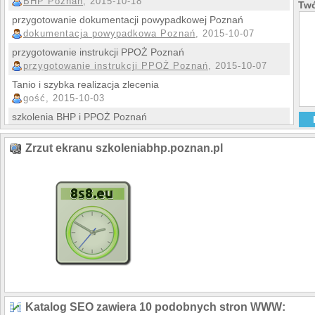
BHP Poznań
, 2015-10-18
Twó
szkolenia BHP Po
przygotowanie dokumentacji powypadkowej Poznań
Usługi BHP Pozna
ocena stanu BHP m
dokumentacja powypadkowa Poznań
, 2015-10-07
dokumentacja po
przygotowanie instrukcji PPOŻ Poznań
instrukcja PPOŻ
przygotowanie instrukcji PPOŻ Poznań
, 2015-10-07
Tanio i szybka realizacja zlecenia
gość, 2015-10-03
szkolenia BHP i PPOŻ Poznań
szkolenia BHP Poznań
, 2015-09-28
Zrzut ekranu szkoleniabhp.poznan.pl
Katalog SEO zawiera 10 podobnych stron WWW: