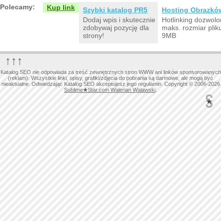
Polecamy:
Kup link
Szybki katalog PR5
Hosting Obrazkó
Dodaj wpis i skutecznie
Hotlinking dozwolo
zdobywaj pozycję dla
maks. rozmiar plik
strony!
9MB
↑↑↑
Katalog SEO nie odpowiada za treść zewnętrznych stron WWW ani linków sponsorowanych
(reklam). Wszystkie linki, opisy, grafiki/zdjęcia do pobrania są darmowe, ale mogą być
nieaktualne. Odwiedzając Katalog SEO akceptujesz jego regulamin. Copyright © 2006-2026
Sublime
★
Star.com Walerian Walawski
.