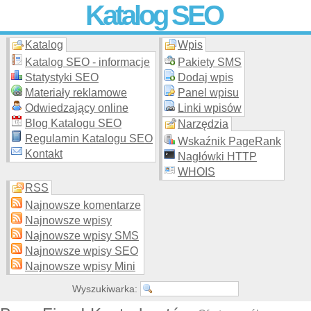
Katalog SEO
Katalog
Wpis
Skuteczna i
etyczna
promocja stron WWW –
dodaj stronę
do
moderowanego katalogu za darmo!
Katalog SEO - informacje
Pakiety SMS
Statystyki SEO
Dodaj wpis
Materiały reklamowe
Panel wpisu
Odwiedzający online
Linki wpisów
Blog Katalogu SEO
Narzędzia
Regulamin Katalogu SEO
Wskaźnik PageRank
Kontakt
Nagłówki HTTP
WHOIS
RSS
Najnowsze komentarze
Najnowsze wpisy
Najnowsze wpisy SMS
Najnowsze wpisy SEO
Najnowsze wpisy Mini
Wyszukiwarka: