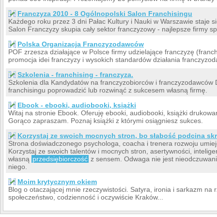
Franczyza 2010 - 8 Ogólnopolski Salon Franchisingu
Każdego roku przez 3 dni Pałac Kultury i Nauki w Warszawie staje s
Salon Franczyzy skupia cały sektor franczyzowy - najlepsze firmy sp
Polska Organizacja Franczyzodawców
POF zrzesza działające w Polsce firmy udzielające franczyzę (franchi
promocja idei franczyzy i wysokich standardów działania franczyzo
Szkolenia - franchising - franczyza.
Szkolenia dla Kandydatów na franczyzobiorców i franczyzodawców Do
franchisingu poprowadzić lub rozwinąć z sukcesem własną firmę.
Ebook - ebooki, audiobooki, książki
Witaj na stronie Ebook. Oferuję ebooki, audiobooki, książki drukow
Gorąco zapraszam. Poznaj książki z którymi osiągniesz sukces.
Korzystaj ze swoich mocnych stron, bo słabość podcina skr
Strona doświadczonego psychologa, coacha i trenera rozwoju umiej
Korzystaj ze swoich talentów i mocnych stron, asertywności, inteligenc
własną
przedsiębiorczość
z sensem. Odwaga nie jest nieodczuwani
niego.
Moim krytycznym okiem
Blog o otaczającej mnie rzeczywistości. Satyra, ironia i sarkazm na r
społeczeństwo, codzienność i oczywiście Kraków...