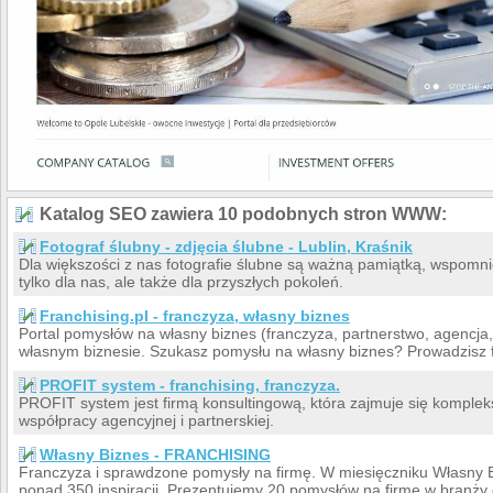
Katalog SEO zawiera 10 podobnych stron WWW:
Fotograf ślubny - zdjęcia ślubne - Lublin, Kraśnik
Dla większości z nas fotografie ślubne są ważną pamiątką, wspomni
tylko dla nas, ale także dla przyszłych pokoleń.
Franchising.pl - franczyza, własny biznes
Portal pomysłów na własny biznes (franczyza, partnerstwo, agencja, 
własnym biznesie. Szukasz pomysłu na własny biznes? Prowadzisz f
PROFIT system - franchising, franczyza.
PROFIT system jest firmą konsultingową, która zajmuje się kompl
współpracy agencyjnej i partnerskiej.
Własny Biznes - FRANCHISING
Franczyza i sprawdzone pomysły na firmę. W miesięczniku Własny
ponad 350 inspiracji. Prezentujemy 20 pomysłów na firmę w branży