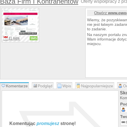
Baza Firm I Kontrahentów
Oferty współpracy z pr
Otwórz
www.owoc
Wiemy, że pozyskiwan
nie jest łatwym zadan
to zadanie.
Na naszym portalu zna
11 lat/a
SMS
Wam informacje dotyc
miejscu.
Komentarze
Podgląd
Wpis
Najpopularniejsze
O
Sk
Kom
Pod
Two
Komentując
promujesz
stronę!