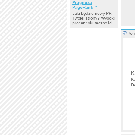
Prognoza
PageRank™
Jaki będzie nowy PR
Twojej strony? Wysoki
procent skuteczności!
Kom
K
K
D