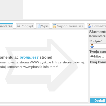
➯
entarze
Podgląd
Wpis
Najpopularniejsze
Odwiedza
Skomentu
Komentarze
Podpis:
Twoja st
omentując
promujesz
stronę!
Twój kome
omentowana strona WWW zyskuje link ze strony głównej.
odaj komentarz www.phualfa.info teraz!