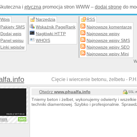
Skuteczna i
etyczna
promocja stron WWW –
dodaj stronę
do mod
Wpis
Narzędzia
RSS
Pakiety SMS
Wskaźnik PageRank
Najnowsze komentarze
Dodaj wpis
Nagłówki HTTP
Najnowsze wpisy
Panel wpisu
WHOIS
Najnowsze wpisy SMS
Linki wpisów
Najnowsze wpisy SEO
Najnowsze wpisy Mini
W
lfa.info
Cięcie i wiercenie betonu, żelbetu - P.H.
Otwórz
www.phualfa.info
SSL:
Tniemy beton i żelbet, wykonujemy odwierty i wszelki
techniki diamentowej. Szybko i profesjonalnie. Sprawd
lat/a
SMS