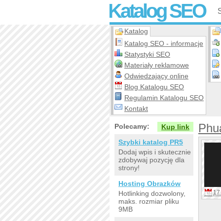
Katalog SEO
Katalog
Katalog SEO - informacje
Statystyki SEO
Materiały reklamowe
Odwiedzający online
Blog Katalogu SEO
Regulamin Katalogu SEO
Kontakt
Phua
Polecamy:
Kup link
Szybki katalog PR5
Dodaj wpis i skutecznie
zdobywaj pozycję dla
strony!
Hosting Obrazków
17 
Hotlinking dozwolony,
maks. rozmiar pliku
9MB