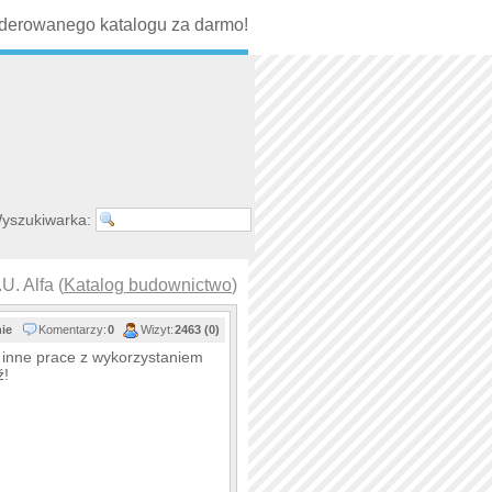
erowanego katalogu za darmo!
yszukiwarka:
U. Alfa (
Katalog budownictwo
)
nie
Komentarzy:
0
Wizyt:
2463 (0)
e inne prace z wykorzystaniem
ź!