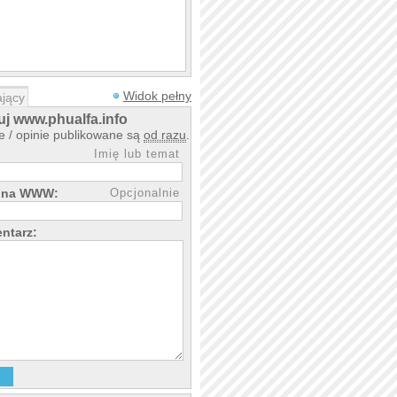
Widok pełny
jący
j www.phualfa.info
 / opinie publikowane są
od razu
.
Imię lub temat
rona WWW:
Opcjonalnie
ntarz: