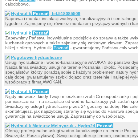
całodobowo.
Hydraulik
Poznań
, tel.518085509
Naprawa i montaż instalacji wodnych, kanalizacyjnych i centralneg
tygodniu. Zajmujemy się również montażem przyłączy wodnych i kan
Hydraulik
Poznań
Zapewnimy Państwu indywidualne podejście do sprawy a także wyk
kuchenek gazowych a także zajmiemy się zatkanym zlewem. Zapras
bliżej z ofertą. Hydraulik
Poznań
- gwarantujemy Państwu cały wachl
Pogotowie hydrauliczne
Usługi hydrauliczne i wodno-kanalizacyjne AWOKAN do państwa dys
Nasza firma świadczy usługi na terenie Poznania i okolic. Posiada
specjalistów, którzy poradzą sobie z każdym problemem natury hyd
całą dobę, gwarantujemy szybki dojazd oraz rzetelnie i najlepiej 
współpracy z firmą AWOKAN.
Hydraulik
Poznań
Nigdy nie wiesz, kiedy Twoje mieszkanie zrobi Ci niespodziankę i pę
pomieszczenie – na szczęście od wodno-kanalizacyjnych zadań spec
Świadczymy usługi hydrauliczne przez 24 godziny na dobę. Nie zale
skontaktujesz, jak najszybciej staramy się wysłać do Państwa specj
gwarancję na świadczone usługi. Zapraszamy do współpracy.
Hydraulik Mateusz Melnyczuk - Hydro24
Poznań
Oferuję profesjonalne usługi wodno-kanalizacyjne na terenie Poznani
Swarzędz, Puszczykowo). Swoje usługi oferuję firmom, osobom pr