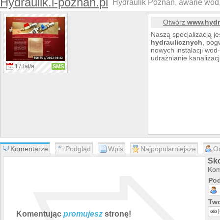
Hydraulik.i-poznan.pl
Hydraulik Poznań, awarie wod, 
Otwórz
www.hydra
Naszą specjalizacją jes
hydraulicznych
, pog
nowych instalacji wod
udrażnianie kanalizacji
17 lat/a
SMS
Komentarze
Podgląd
Wpis
Najpopularniejsze
O
Sko
Kom
Pod
Two
Komentując
promujesz
stronę!