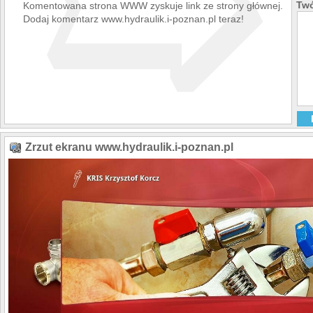
➯
Twó
Komentowana strona WWW zyskuje link ze strony głównej.
Dodaj komentarz www.hydraulik.i-poznan.pl teraz!
Zrzut ekranu www.hydraulik.i-poznan.pl