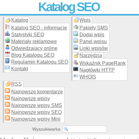
Katalog SEO
Katalog
Wpis
Skuteczna i
etyczna
promocja stron WWW –
dodaj stronę
do
moderowanego katalogu za darmo!
Katalog SEO - informacje
Pakiety SMS
Statystyki SEO
Dodaj wpis
Materiały reklamowe
Panel wpisu
Odwiedzający online
Linki wpisów
Blog Katalogu SEO
Narzędzia
Regulamin Katalogu SEO
Wskaźnik PageRank
Kontakt
Nagłówki HTTP
WHOIS
RSS
Najnowsze komentarze
Najnowsze wpisy
Najnowsze wpisy SMS
Najnowsze wpisy SEO
Najnowsze wpisy Mini
Wyszukiwarka: