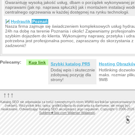
Gwarantuję wysoką jakość usług, dbam o porządek wykonywanej pr
naprawami (jak np. naprawa spłuczki) jak i montażem instalacji wod
centralnego ogrzewania w każdej dostępnej na rynku technologii.
Hydraulik
Poznań
Nasza firma zajmuje się świadczeniem kompleksowych usług hydraul
24h na dobę na terenie Poznania i okolic! Zapewniamy profesjonaln
szybkim dojazdem do klienta. Wykonujemy naprawy, przetyka i udrażn
potrzebna jest profesjonalna pomoc, zapraszamy do skorzystania z
zadzwonić!
Polecamy:
Kup link
Szybki katalog PR5
Hosting Obrazkó
Dodaj wpis i skutecznie
Hotlinking dozwolo
zdobywaj pozycję dla
maks. rozmiar plik
strony!
9MB
↑↑↑
Katalog SEO nie odpowiada za treść zewnętrznych stron WWW ani linków sponsorowanych
(reklam). Wszystkie linki, opisy, grafiki/zdjęcia do pobrania są darmowe, ale mogą być
nieaktualne. Odwiedzając Katalog SEO akceptujesz jego regulamin. Copyright © 2006-2026
Sublime
★
Star.com Walerian Walawski
.