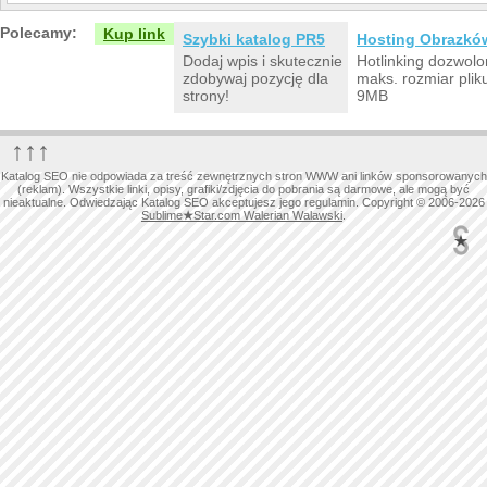
Polecamy:
Kup link
Szybki katalog PR5
Hosting Obrazkó
Dodaj wpis i skutecznie
Hotlinking dozwolo
zdobywaj pozycję dla
maks. rozmiar plik
strony!
9MB
↑↑↑
Katalog SEO nie odpowiada za treść zewnętrznych stron WWW ani linków sponsorowanych
(reklam). Wszystkie linki, opisy, grafiki/zdjęcia do pobrania są darmowe, ale mogą być
nieaktualne. Odwiedzając Katalog SEO akceptujesz jego regulamin. Copyright © 2006-2026
Sublime
★
Star.com Walerian Walawski
.