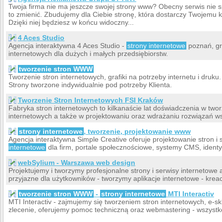
Twoja firma nie ma jeszcze swojej strony www? Obecny serwis nie
to zmienić. Zbudujemy dla Ciebie stronę, która dostarczy Twojemu kli
Dzięki niej będziesz w końcu widoczny...
4 Aces Studio
Agencja interaktywna 4 Aces Studio -
strony internetowe
poznań, gra
internetowych dla dużych i małych przedsiębiorstw.
tworzenie stron WWW
Tworzenie stron internetowych, grafiki na potrzeby internetu i druk
Strony tworzone indywidualnie pod potrzeby Klienta.
Tworzenie Stron Internetowych FSI Kraków
Fabryka stron internetowych to kilkanaście lat doświadczenia w tw
internetowych a także w projektowaniu oraz wdrażaniu rozwiązań ws
strony internetowe
, tworzenie, projektowanie www
Agencja interaktywna Simple Creative oferuje projektowanie stron i
internetowe
dla firm, portale społecznościowe, systemy CMS, identyf
webSylium - Warszawa web design
Projektujemy i tworzymy profesjonalne strony i serwisy internetowe a
przyjazne dla użytkowników - tworzymy aplikacje internetowe - kreacj
tworzenie stron WWW
-
strony internetowe
MTI Interactiv
MTI Interactiv - zajmujemy się tworzeniem stron internetowych, e-s
zlecenie, oferujemy pomoc techniczną oraz webmastering - wszystk