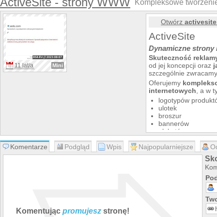
ActiveSite - strony WWW
Kompleksowe tworzenie s
Otwórz
activesit
ActiveSite
Dynamiczne strony 
Skuteczność reklamy
od jej koncepcji oraz
j
11 lat/a
Mini
szczególnie zwracam
Oferujemy
komplekso
internetowych
, a w 
logotypów produkt
ulotek
broszur
bannerów
plakatów
szablonów WWW
Komentarze
Podgląd
Wpis
Najpopularniejsze
O
Dodatkowo zapewniam
tłumaczenia tekstów
Sko
skutecznie wyróżnić si
Kom
Pod
Two
Komentując
promujesz
stronę!