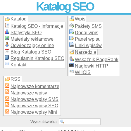
Katalog SEO
Katalog
Wpis
Skuteczna i
etyczna
promocja stron WWW –
dodaj stronę
do
moderowanego katalogu za darmo!
Katalog SEO - informacje
Pakiety SMS
Statystyki SEO
Dodaj wpis
Materiały reklamowe
Panel wpisu
Odwiedzający online
Linki wpisów
Blog Katalogu SEO
Narzędzia
Regulamin Katalogu SEO
Wskaźnik PageRank
Kontakt
Nagłówki HTTP
WHOIS
RSS
Najnowsze komentarze
Najnowsze wpisy
Najnowsze wpisy SMS
Najnowsze wpisy SEO
Najnowsze wpisy Mini
Wyszukiwarka: