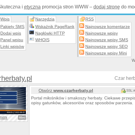
Skuteczna i
etyczna
promocja stron WWW –
dodaj stronę
do mod
Wpis
Narzędzia
RSS
Pakiety SMS
Wskaźnik PageRank
Najnowsze komentarze
Dodaj wpis
Nagłówki HTTP
Najnowsze wpisy
Panel wpisu
WHOIS
Najnowsze wpisy SMS
Linki wpisów
Najnowsze wpisy SEO
Najnowsze wpisy Mini
W
herbaty.pl
Czar herb
Otwórz
www.czarherbaty.pl
SSL:
Portal miłośników i smakoszy herbaty. Ciekawe przepisy
opisy gatunków, akcesoriów oraz sposobów parzenia.
lat/a
Mini