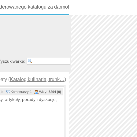
erowanego katalogu za darmo!
yszukiwarka:
aty (
Katalog kulinaria, trunk…
)
nie
Komentarzy:
1
Wizyt:
3294 (0)
, artykuły, porady i dyskusje,