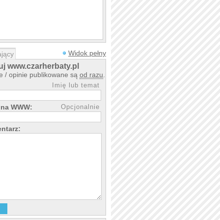
Widok pełny
jący
j www.czarherbaty.pl
 / opinie publikowane są
od razu
.
Imię lub temat
rona WWW:
Opcjonalnie
ntarz: