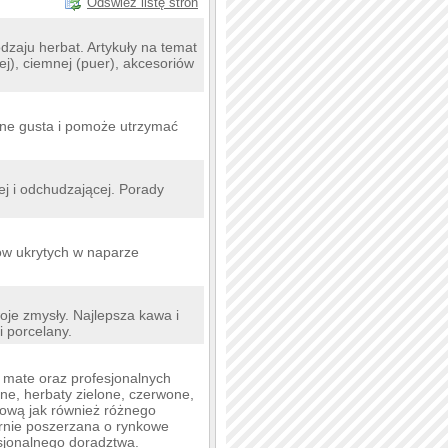
Odśwież listę stron
zaju herbat. Artykuły na temat
nej), ciemnej (puer), akcesoriów
ane gusta i pomoże utrzymać
nej i odchudzającej. Porady
ów ukrytych w naparze
oje zmysły. Najlepsza kawa i
i porcelany.
a mate oraz profesjonalnych
ne, herbaty zielone, czerwone,
krową jak również różnego
arnie poszerzana o rynkowe
esjonalnego doradztwa.