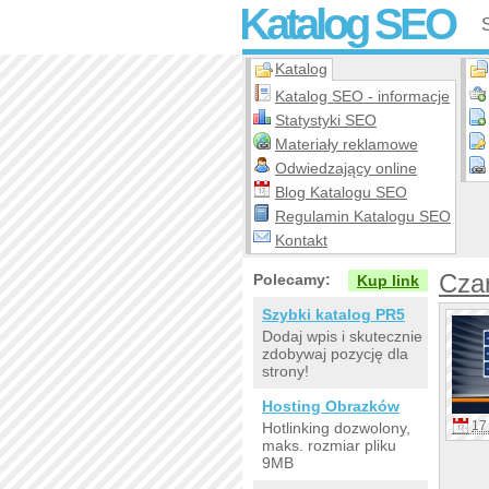
Katalog SEO
Katalog
Katalog SEO - informacje
Statystyki SEO
Materiały reklamowe
Odwiedzający online
Blog Katalogu SEO
Regulamin Katalogu SEO
Kontakt
Czar
Polecamy:
Kup link
Szybki katalog PR5
Dodaj wpis i skutecznie
zdobywaj pozycję dla
strony!
Hosting Obrazków
17 
Hotlinking dozwolony,
maks. rozmiar pliku
9MB