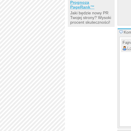
Prognoza
PageRank™
Jaki będzie nowy PR
Twojej strony? Wysoki
procent skuteczności!
Kom
Fajn
L