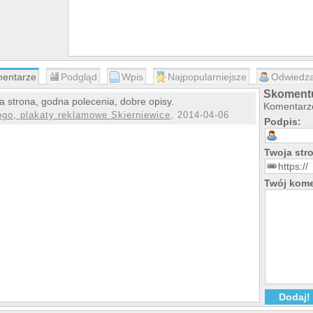
entarze
Podgląd
Wpis
Najpopularniejsze
Odwiedza
Skomentu
a strona, godna polecenia, dobre opisy.
Komentarze
ogo, plakaty reklamowe Skierniewice
, 2014-04-06
Podpis:
Twoja st
Twój kome