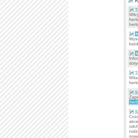
K
T
Witr
herb
herb
h
Wyso
każd
h
Info
doty
T
Wita
herb
S
Zapr
her
S
Coz
akce
odch
rodz
nowo