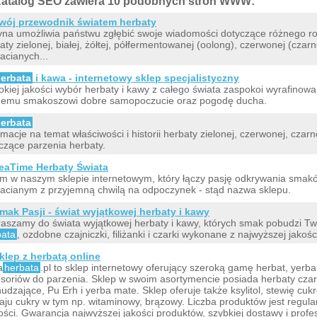
atalog SEO zawiera 10 podobnych stron WWW:
wój przewodnik światem herbaty
yna umożliwia państwu zgłębić swoje wiadomości dotyczące różnego rod
aty zielonej, białej, żółtej, półfermentowanej (oolong), czerwonej (czar
acianych...
erbata
i kawa - internetowy sklep specjalistyczny
kiej jakości wybór herbaty i kawy z całego świata zaspokoi wyrafinow
emu smakoszowi dobre samopoczucie oraz pogodę ducha.
erbata
rmacje na temat właściwości i historii herbaty zielonej, czerwonej, czar
czące parzenia herbaty.
eaTime Herbaty Świata
m w naszym sklepie internetowym, który łączy pasję odkrywania smak
acianym z przyjemną chwilą na odpoczynek - stąd nazwa sklepu.
mak Pasji - świat wyjątkowej herbaty i kawy
aszamy do świata wyjątkowej herbaty i kawy, których smak pobudzi Tw
bata
, ozdobne czajniczki, filiżanki i czarki wykonane z najwyższej jakośc
klep z herbatą online
a
herbata
.pl to sklep internetowy oferujący szeroką gamę herbat, yerb
soriów do parzenia. Sklep w swoim asortymencie posiada herbaty czar
udzające, Pu Erh i yerba mate. Sklep oferuje także ksylitol, stewię cu
aju cukry w tym np. witaminowy, brązowy. Liczba produktów jest regul
ści. Gwarancja najwyższej jakości produktów, szybkiej dostawy i prof