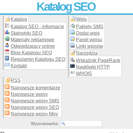
Katalog SEO
Katalog
Wpis
Skuteczna i
etyczna
promocja stron WWW –
dodaj stronę
do
moderowanego katalogu za darmo!
Katalog SEO - informacje
Pakiety SMS
Statystyki SEO
Dodaj wpis
Materiały reklamowe
Panel wpisu
Odwiedzający online
Linki wpisów
Blog Katalogu SEO
Narzędzia
Regulamin Katalogu SEO
Wskaźnik PageRank
Kontakt
Nagłówki HTTP
WHOIS
RSS
Najnowsze komentarze
Najnowsze wpisy
Najnowsze wpisy SMS
Najnowsze wpisy SEO
Najnowsze wpisy Mini
Wyszukiwarka: