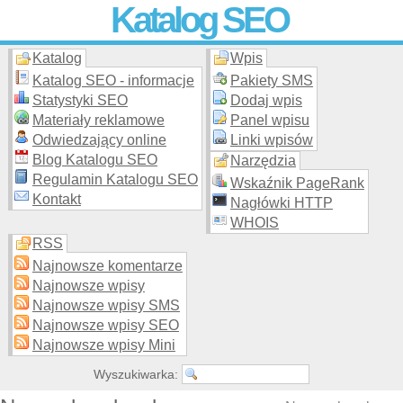
Katalog SEO
Katalog
Wpis
Skuteczna i
etyczna
promocja stron WWW –
dodaj stronę
do
moderowanego katalogu za darmo!
Katalog SEO - informacje
Pakiety SMS
Statystyki SEO
Dodaj wpis
Materiały reklamowe
Panel wpisu
Odwiedzający online
Linki wpisów
Blog Katalogu SEO
Narzędzia
Regulamin Katalogu SEO
Wskaźnik PageRank
Kontakt
Nagłówki HTTP
WHOIS
RSS
Najnowsze komentarze
Najnowsze wpisy
Najnowsze wpisy SMS
Najnowsze wpisy SEO
Najnowsze wpisy Mini
Wyszukiwarka: