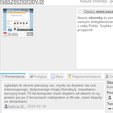
Naszechoroby.pl
Nasze choroby - po
Otwórz
www.nasz
Nasze
choroby
to por
samymi dolegliwościam
z całej Polski. Szybk
przyjaciół.
18 lat/a
Mini
Komentarze
Podgląd
Wpis
Najpopularniejsze
O
Sk
ogladqm te strone pierwszy raz, mysle ze dowiem sie cos
Kom
interesujacego, dotyczacego mojej choroby,tj. nowotworu
Pod
tarczycy,mam 70 lat,komputer mam dopiero od dwoch m-cy,
jestem juz po 2 leczeniach radiojodem w W-wie, mam klopoty
ze sliniankami.
Two
babcia M.
, 2010-02-10