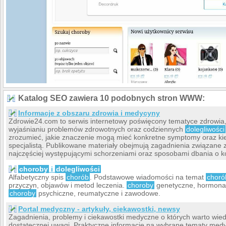
Katalog SEO zawiera 10 podobnych stron WWW:
Informacje z obszaru zdrowia i medycyny
Zdrowie24.com to serwis internetowy poświęcony tematyce zdrowia,
wyjaśnianiu problemów zdrowotnych oraz codziennych
dolegliwości
zrozumieć, jakie znaczenie mogą mieć konkretne symptomy oraz kie
specjalistą. Publikowane materiały obejmują zagadnienia związane
najczęściej występującymi schorzeniami oraz sposobami dbania o ko
choroby
i
dolegliwości
Alfabetyczny spis
chorób
. Podstawowe wiadomości na temat
choró
przyczyn, objawów i metod leczenia.
choroby
genetyczne, hormonal
choroby
psychiczne, reumatyczne i zawodowe.
Portal medyczny - artykuły, ciekawostki, newsy
Zagadnienia, problemy i ciekawostki medyczne o których warto wiedz
dostatecznej uwagi. Praktyczne informacje na wybrane tematy med