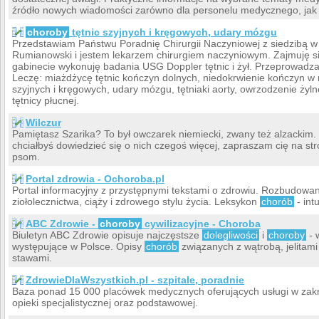
źródło nowych wiadomości zarówno dla personelu medycznego, jak 
choroby
tętnic szyjnych i kręgowych, udary mózgu
Przedstawiam Państwu Poradnię Chirurgii Naczyniowej z siedzibą 
Rumianowski i jestem lekarzem chirurgiem naczyniowym. Zajmuję s
gabinecie wykonuję badania USG Doppler tętnic i żył. Przeprowad
Leczę: miażdżycę tętnic kończyn dolnych, niedokrwienie kończyn w 
szyjnych i kręgowych, udary mózgu, tętniaki aorty, owrzodzenie żylne
tętnicy płucnej.
Wilczur
Pamiętasz Szarika? To był owczarek niemiecki, zwany też alzackim. Je
chciałbyś dowiedzieć się o nich czegoś więcej, zapraszam cię na s
psom.
Portal zdrowia - Ochoroba.pl
Portal informacyjny z przystępnymi tekstami o zdrowiu. Rozbudowane 
ziołolecznictwa, ciąży i zdrowego stylu życia. Leksykon
chorób
- int
ABC Zdrowie -
choroby
cywilizacyjne - Choroba
Biuletyn ABC Zdrowie opisuje najczęstsze
dolegliwości
i
choroby
- 
występujące w Polsce. Opisy
chorób
związanych z wątrobą, jelitami
stawami.
ZdrowieDlaWszystkich.pl - szpitale, poradnie
Baza ponad 15 000 placówek medycznych oferujących usługi w zakres
opieki specjalistycznej oraz podstawowej.