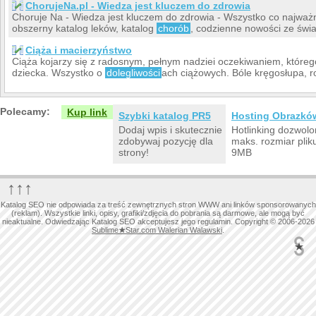
ChorujeNa.pl - Wiedza jest kluczem do zdrowia
Choruje Na - Wiedza jest kluczem do zdrowia - Wszystko co najwa
obszerny katalog leków, katalog
chorób
, codzienne nowości ze świa
Ciąża i macierzyństwo
Ciąża kojarzy się z radosnym, pełnym nadziei oczekiwaniem, które
dziecka. Wszystko o
dolegliwości
ach ciążowych. Bóle kręgosłupa, ro
Polecamy:
Kup link
Szybki katalog PR5
Hosting Obrazkó
Dodaj wpis i skutecznie
Hotlinking dozwolo
zdobywaj pozycję dla
maks. rozmiar plik
strony!
9MB
↑↑↑
Katalog SEO nie odpowiada za treść zewnętrznych stron WWW ani linków sponsorowanych
(reklam). Wszystkie linki, opisy, grafiki/zdjęcia do pobrania są darmowe, ale mogą być
nieaktualne. Odwiedzając Katalog SEO akceptujesz jego regulamin. Copyright © 2006-2026
Sublime
★
Star.com Walerian Walawski
.