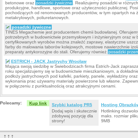
betonowe oraz
posadzki żywiczne
. Realizujemy posadzki w różnych
produkcyjne, handlowe, sportowe oraz użyteczności publicznej. Po
pochodzących od renomowanych producentów, w tym opartych na 
metakrylowych, poliuretanowych.
posadzki żywiczne
TINES Megachemie jest producentem chemii budowlanej. Oferujemy
potrzebnych w budownictwie przemysłowym i inżynieryjnym oraz w
certyfikowanych wyrobów można znaleźć zaprawy, elastyczne uszcze
farby do malowania taborów kolejowych, mostowe nawierzchnie izola
preparaty antykorozyjne do stali. Oferujemy również
posadzki prze
ESTRICH - JACK Jastrychy Wrocław
Mająca swoją siedzibę w Świebodzicach firma Estrich-Jack zapras
roku specjalizujemy się w budownictwie mieszkaniowym, a dokładnie
podłoży jastrychowych pod kafelki, parkiety, panele, wykładziny or
wykonania prac używamy materiały powierzone lub własne. Zapewn
w połączeniu z punktualnością oraz atrakcyjnymi cenami.
Polecamy:
Kup link
Szybki katalog PR5
Hosting Obrazkó
Dodaj wpis i skutecznie
Hotlinking dozwolo
zdobywaj pozycję dla
maks. rozmiar plik
strony!
9MB
↑↑↑