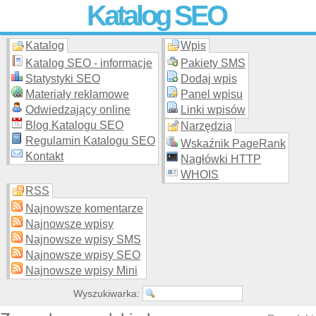
Katalog SEO
Katalog
Wpis
Skuteczna i
etyczna
promocja stron WWW –
dodaj stronę
do
moderowanego katalogu za darmo!
Katalog SEO - informacje
Pakiety SMS
Statystyki SEO
Dodaj wpis
Materiały reklamowe
Panel wpisu
Odwiedzający online
Linki wpisów
Blog Katalogu SEO
Narzędzia
Regulamin Katalogu SEO
Wskaźnik PageRank
Kontakt
Nagłówki HTTP
WHOIS
RSS
Najnowsze komentarze
Najnowsze wpisy
Najnowsze wpisy SMS
Najnowsze wpisy SEO
Najnowsze wpisy Mini
Wyszukiwarka: