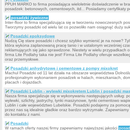
PPUH MARKO to firma posiadająca wieloletnie doświadczenie w bra
posadzek: betonowych, cementowych, itd... Posiadamy certyfikaty p
posadzki żywiczne
Inter-floor to firma specjalizująca się w tworzeniu nowoczesnych p
Tworzymy posadzki od wielu lat co pozwoliło nam osiągnąć duży su
Posadzki epoksydowe
Nudzą Cię stare posadzki i chcesz szybko wymienić je na nowe? Tyl
która wykona zaplanowaną pracę tanio i w ustalonym wcześniej czasi
reklamujących się jako sprawdzone. Niestety w wielu przypadkach o
firma Lite Podlahy taka nie jest! Firma Lite Podlahy oferuje wszelki
oraz przemysłowe.
Posadzki anhydrytowe i cementowe z pompy mixokret
Machul Posadzki od 11 lat działa na obszarze województwa Dolnośl
profesjonalnym wykonaniem posadzek w halach, mieszkaniach, doma
placach i dojazdach.
Posadzki Lublin - wylewki mixokretem Lublin i posadzki m
Nasza firma specjalizuje się w wykonywaniu następujących usług: 
wylewki, szlichty, jastrychy, tynki maszynowe, tynki cementowo wapi
Lublin i całe województwo Lubelskie. Posadzki podajemy za pomoc
przez nas są idealnie gładkie oraz bardzo wytrzymałe. Zapewniamy
do kontaktu z nami.
Posadzki
W ramach oferty naszej firmy zapewniamy najwyższej jakości
posad