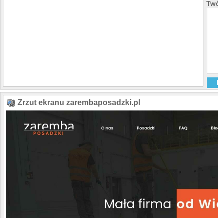
Twó
Zrzut ekranu zarembaposadzki.pl