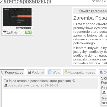
Zarembaposadzki.pl
Posadzki
Otwórz
zarembap
Zaremba Posad
Firma z ponad
25-let
przemysłowe żywiczne
regeneruje stare posa
12 lat/a
SMS
zarówno betony jak i 
odświeża powierzchni
polerowanego.
Klientom indywidualn
jastrychy i podkłady
podłóg w domu i gara
posadzki dekoracyjne
pozwalają tworzyć cał
powierzchnie dekorac
Firma zaprasza klientó
Komentarze
Podgląd
Wpis
Najpopularniejsze
O
65, 58-100 Świdnica 
Sk
Więcej informacji o o
Tu fajna strona z posadzkami które polecam :D
Kom
6604499 lub na stroni
posadzki żywiczne
, 2019-10-09
Pod
Two