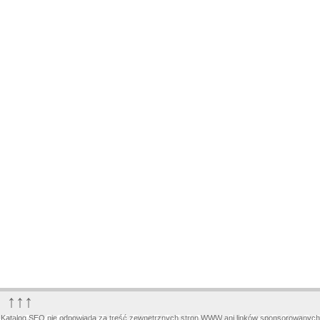
↑↑↑
Katalog SEO nie odpowiada za treść zewnętrznych stron WWW ani linków sponsorowanych