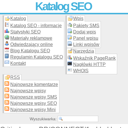
Katalog SEO
Katalog
Wpis
Skuteczna i
etyczna
promocja stron WWW –
dodaj stronę
do
moderowanego katalogu za darmo!
Katalog SEO - informacje
Pakiety SMS
Statystyki SEO
Dodaj wpis
Materiały reklamowe
Panel wpisu
Odwiedzający online
Linki wpisów
Blog Katalogu SEO
Narzędzia
Regulamin Katalogu SEO
Wskaźnik PageRank
Kontakt
Nagłówki HTTP
WHOIS
RSS
Najnowsze komentarze
Najnowsze wpisy
Najnowsze wpisy SMS
Najnowsze wpisy SEO
Najnowsze wpisy Mini
Wyszukiwarka: