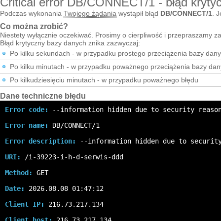
Critical error DB/CONNECT/1 - błąd kryty
Podczas wykonania
Twojego żądania
wystąpił błąd
DB/CONNECT/1
. J
Co można zrobić?
Niestety wyłącznie oczekiwać. Prosimy o cierpliwość i przepraszamy za
Błąd krytyczny bazy danych znika zazwyczaj:
Po kilku sekundach - w przypadku prostego przeciążenia bazy dan
Po kilku minutach - w przypadku poważnego przeciążenia bazy da
Po kilkudziesięciu minutach - w przypadku poważnego błędu
Dane techniczne błędu
Error code:
 --information hidden due to security reaso
Error name:
 DB/CONNECT/1
Error description:
 --information hidden due to securit
URI:
 /i-39223-i-h-d-serwis-ddd
Method:
 GET
Date:
 2026.08.08 01:47:12
Client IP:
 216.73.217.134
Client host:
 216.73.217.134