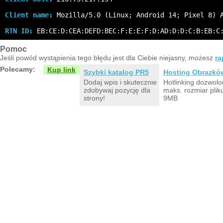
Client name:
 Mozilla/5.0 (Linux; Android 14; Pixel 8) 
RTN ID:
 EB:CE:D:CEA:DEFD:BEC:F:E:E:F:D:AD:D:D:C:B:EB:C
Pomoc
Jeśli powód wystąpienia tego błędu jest dla Ciebie niejasny, możesz
ra
Polecamy:
Kup link
Szybki katalog PR5
Hosting Obrazkó
Dodaj wpis i skutecznie
Hotlinking dozwolo
zdobywaj pozycję dla
maks. rozmiar plik
strony!
9MB