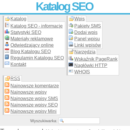
Katalog SEO
Katalog
Wpis
Skuteczna i
etyczna
promocja stron WWW –
dodaj stronę
do
moderowanego katalogu za darmo!
Katalog SEO - informacje
Pakiety SMS
Statystyki SEO
Dodaj wpis
Materiały reklamowe
Panel wpisu
Odwiedzający online
Linki wpisów
Blog Katalogu SEO
Narzędzia
Regulamin Katalogu SEO
Wskaźnik PageRank
Kontakt
Nagłówki HTTP
WHOIS
RSS
Najnowsze komentarze
Najnowsze wpisy
Najnowsze wpisy SMS
Najnowsze wpisy SEO
Najnowsze wpisy Mini
Wyszukiwarka: