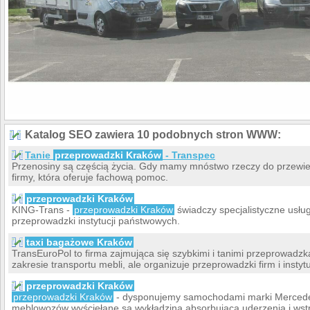
Katalog SEO zawiera 10 podobnych stron WWW:
Tanie
przeprowadzki Kraków
- Transpec
Przenosiny są częścią życia. Gdy mamy mnóstwo rzeczy do przewiez
firmy, która oferuje fachową pomoc.
przeprowadzki Kraków
KING-Trans -
przeprowadzki Kraków
świadczy specjalistyczne usług
przeprowadzki instytucji państwowych.
taxi bagażowe Kraków
TransEuroPol to firma zajmująca się szybkimi i tanimi przeprowadzka
zakresie transportu mebli, ale organizuje przeprowadzki firm i instytu
przeprowadzki Kraków
przeprowadzki Kraków
- dysponujemy samochodami marki Mercedes
meblowozów wyściełane są wykładziną absorbującą uderzenia i wst