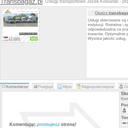
Transbagaz.pl
Usługi transportowe Jacek Kowalski - p
Otwórz
transbaga
Usługi skierowane są d
instytucji. Rzetelna 
odpowiedzialna za pra
towarów. Optymalnie p
Wysoka jakość usług, 
12 lat/a
SMS
Komentarze
Podgląd
Wpis
Najpopularniejsze
O
Sko
Kom
Pod
Two
Komentując
promujesz
stronę!