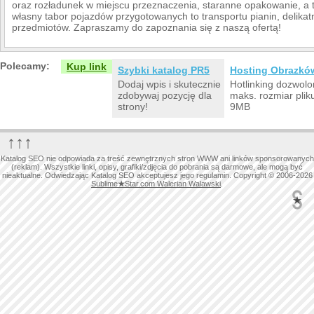
oraz rozładunek w miejscu przeznaczenia, staranne opakowanie, a
własny tabor pojazdów przygotowanych to transportu pianin, delika
przedmiotów. Zapraszamy do zapoznania się z naszą ofertą!
Polecamy:
Kup link
Szybki katalog PR5
Hosting Obrazkó
Dodaj wpis i skutecznie
Hotlinking dozwolo
zdobywaj pozycję dla
maks. rozmiar plik
strony!
9MB
↑↑↑
Katalog SEO nie odpowiada za treść zewnętrznych stron WWW ani linków sponsorowanych
(reklam). Wszystkie linki, opisy, grafiki/zdjęcia do pobrania są darmowe, ale mogą być
nieaktualne. Odwiedzając Katalog SEO akceptujesz jego regulamin. Copyright © 2006-2026
Sublime
★
Star.com Walerian Walawski
.