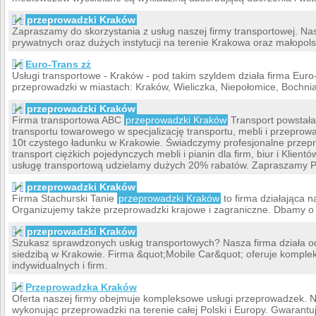
przeprowadzki Kraków
Zapraszamy do skorzystania z usług naszej firmy transportowej. Na
prywatnych oraz dużych instytucji na terenie Krakowa oraz małopols
Euro-Trans zż
Usługi transportowe - Kraków - pod takim szyldem działa firma Euro
przeprowadzki w miastach: Kraków, Wieliczka, Niepołomice, Bochnia
przeprowadzki Kraków
Firma transportowa ABC
przeprowadzki Kraków
Transport powstała 
transportu towarowego w specjalizację transportu, mebli i przeprow
10t czystego ładunku w Krakowie. Świadczymy profesjonalne przepro
transport ciężkich pojedynczych mebli i pianin dla firm, biur i Klie
usługę transportową udzielamy dużych 20% rabatów. Zapraszamy P
przeprowadzki Kraków
Firma Stachurski Tanie
przeprowadzki Kraków
to firma działająca n
Organizujemy także przeprowadzki krajowe i zagraniczne. Dbamy o
przeprowadzki Kraków
Szukasz sprawdzonych usług transportowych? Nasza firma działa od 
siedzibą w Krakowie. Firma &quot;Mobile Car&quot; oferuje komplek
indywidualnych i firm.
Przeprowadzka Kraków
Oferta naszej firmy obejmuje kompleksowe usługi przeprowadzek. Na
wykonując przeprowadzki na terenie całej Polski i Europy. Gwaran