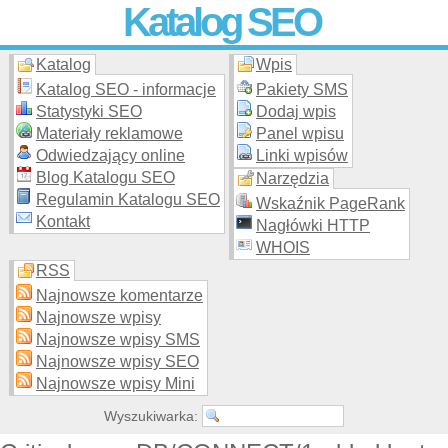
Katalog SEO
Katalog
Wpis
Skuteczna i
etyczna
promocja stron WWW –
dodaj stronę
do
moderowanego katalogu za darmo!
Katalog SEO - informacje
Pakiety SMS
Statystyki SEO
Dodaj wpis
Materiały reklamowe
Panel wpisu
Odwiedzający online
Linki wpisów
Blog Katalogu SEO
Narzędzia
Regulamin Katalogu SEO
Wskaźnik PageRank
Kontakt
Nagłówki HTTP
WHOIS
RSS
Najnowsze komentarze
Najnowsze wpisy
Najnowsze wpisy SMS
Najnowsze wpisy SEO
Najnowsze wpisy Mini
Wyszukiwarka: