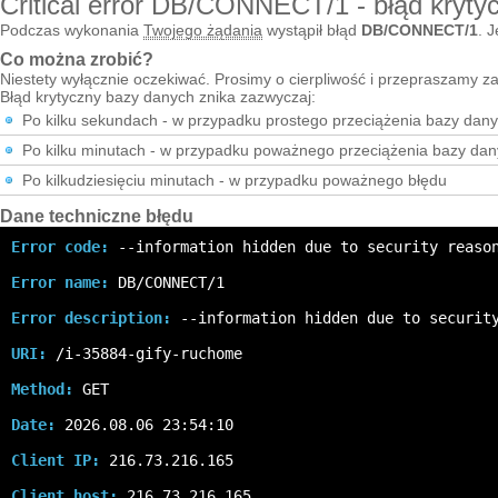
Critical error DB/CONNECT/1 - błąd kryty
Podczas wykonania
Twojego żądania
wystąpił błąd
DB/CONNECT/1
. J
Co można zrobić?
Niestety wyłącznie oczekiwać. Prosimy o cierpliwość i przepraszamy za
Błąd krytyczny bazy danych znika zazwyczaj:
Po kilku sekundach - w przypadku prostego przeciążenia bazy dan
Po kilku minutach - w przypadku poważnego przeciążenia bazy da
Po kilkudziesięciu minutach - w przypadku poważnego błędu
Dane techniczne błędu
Error code:
 --information hidden due to security reaso
Error name:
 DB/CONNECT/1
Error description:
 --information hidden due to securit
URI:
 /i-35884-gify-ruchome
Method:
 GET
Date:
 2026.08.06 23:54:10
Client IP:
 216.73.216.165
Client host:
 216.73.216.165