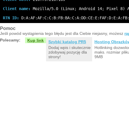
Client name:
 Mozilla/5.0 (Linux; Android 14; Pixel 8) 
RTN ID:
 D:A:AF:AF:C:C:B:FB:BA:C:A:DD:CE:E:FAF:D:E:A:FB
Pomoc
Jeśli powód wystąpienia tego błędu jest dla Ciebie niejasny, możesz
ra
Polecamy:
Kup link
Szybki katalog PR5
Hosting Obrazkó
Dodaj wpis i skutecznie
Hotlinking dozwolo
zdobywaj pozycję dla
maks. rozmiar plik
strony!
9MB