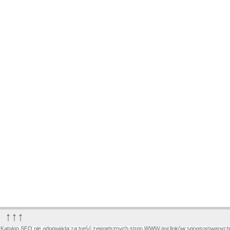
↑↑↑
Katalog SEO nie odpowiada za treść zewnętrznych stron WWW ani linków sponsorowanych