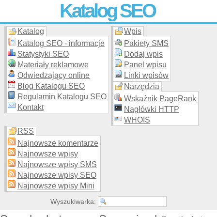
Katalog SEO
Katalog
Wpis
Skuteczna i
etyczna
promocja stron WWW –
dodaj stronę
do
moderowanego katalogu za darmo!
Katalog SEO - informacje
Pakiety SMS
Statystyki SEO
Dodaj wpis
Materiały reklamowe
Panel wpisu
Odwiedzający online
Linki wpisów
Blog Katalogu SEO
Narzędzia
Regulamin Katalogu SEO
Wskaźnik PageRank
Kontakt
Nagłówki HTTP
WHOIS
RSS
Najnowsze komentarze
Najnowsze wpisy
Najnowsze wpisy SMS
Najnowsze wpisy SEO
Najnowsze wpisy Mini
Wyszukiwarka: