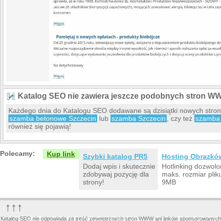
Katalog SEO nie zawiera jeszcze podobnych stron W
Każdego dnia do Katalogu SEO dodawane są dzisiątki nowych stro
szamba betonowe Szczecin
lub
szamba Szczecin
, czy też
szamba 
również się pojawią!
Polecamy:
Kup link
Szybki katalog PR5
Hosting Obrazkó
Dodaj wpis i skutecznie
Hotlinking dozwolo
zdobywaj pozycję dla
maks. rozmiar plik
strony!
9MB
↑↑↑
Katalog SEO nie odpowiada za treść zewnętrznych stron WWW ani linków sponsorowanych