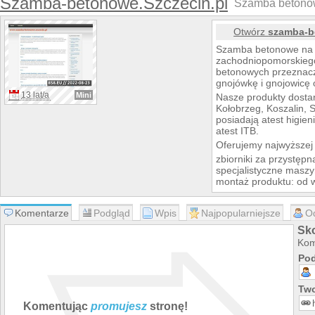
Szamba-betonowe.Szczecin.pl
Szamba betonowe
Otwórz
szamba-b
Szamba betonowe na 
zachodniopomorskieg
betonowych przeznacz
gnojówkę i gnojowicę
13 lat/a
Mini
Nasze produkty dostar
Kołobrzeg, Koszalin, 
posiadają atest higie
atest ITB.
Oferujemy najwyższej 
zbiorniki za przystęp
specjalistyczne maszy
montaż produktu: od 
Zapraszamy do zapozn
Komentarze
Podgląd
Wpis
Najpopularniejsze
O
Sk
Kom
Pod
Two
Komentując
promujesz
stronę!