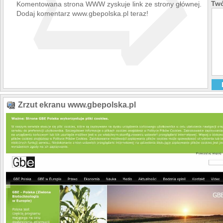
➯
Twó
Komentowana strona WWW zyskuje link ze strony głównej.
Dodaj komentarz www.gbepolska.pl teraz!
Zrzut ekranu www.gbepolska.pl