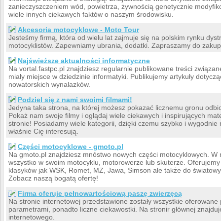
zanieczyszczeniem wód, powietrza, żywnością genetycznie modyfiko
wiele innych ciekawych faktów o naszym środowisku.
Akcesoria motocyklowe - Moto Tour
Jesteśmy firmą, która od wielu lat zajmuje się na polskim rynku dyst
motocyklistów. Zapewniamy ubrania, dodatki. Zapraszamy do zaku
Najświeższe aktualności informatyczne
Na vortal.fastpc.pl znajdziesz regularnie publikowane treści związa
miały miejsce w dziedzinie informatyki. Publikujemy artykuły dotyc
nowatorskich wynalazków.
Podziel się z nami swoimi filmami!
Jedyna taka strona, na której możesz pokazać licznemu gronu odbio
Pokaż nam swoje filmy i oglądaj wiele ciekawych i inspirujących mat
stronie! Posiadamy wiele kategorii, dzięki czemu szybko i wygodnie 
właśnie Cię interesują.
Części motocyklowe - gmoto.pl
Na gmoto.pl znajdziesz mnóstwo nowych części motocyklowych. W 
wszystko w swoim motocyklu, motorowerze lub skuterze. Oferujemy 
klasyków jak WSK, Romet, MZ, Jawa, Simson ale także do światow
Zobacz naszą bogatą ofertę!
Firma oferuje pełnowartościową paszę zwierzęcą
Na stronie internetowej przedstawione zostały wszystkie oferowane
parametrami, ponadto liczne ciekawostki. Na stronir głównej znajdu
internetowego.