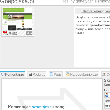
Gbepolska.pl
Rośliny genetycznie zmody
Otwórz
www.gbep
Dzięki najnowszym odk
nasza przyszłość może
żywność
genetyczni
plony w miejscach gdzi
GMO...
18 lat/a
Mini
Komentarze
Podgląd
Wpis
Najpopularniejsze
O
Sk
Kom
Pod
Two
Komentując
promujesz
stronę!