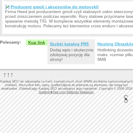
Producent gmoli i akcesoriów do motocykli
Firma Heed jest producentem gmoli czyli stalowych osłon stworzonyc
przed zniszczeniem podczas wywrotki. Rury stalowe przycinane l
spawanie metodą TIG. W komplecie wszystkie elementy montażowe, 
konstrukcję motoru. Polecamy też kierownice cross enduro i akcesor
Polecamy:
Kup link
Szybki katalog PR5
Hosting Obrazkó
Dodaj wpis i skutecznie
Hotlinking dozwolo
zdobywaj pozycję dla
maks. rozmiar plik
strony!
9MB
↑↑↑
Katalog SEO nie odpowiada za treść zewnętrznych stron WWW ani linków sponsorowanych
(reklam). Wszystkie linki, opisy, grafiki/zdjęcia do pobrania są darmowe, ale mogą być
nieaktualne. Odwiedzając Katalog SEO akceptujesz jego regulamin. Copyright © 2006-2026
Sublime
★
Star.com Walerian Walawski
.