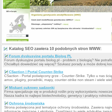
Katalog SEO zawiera 10 podobnych stron WWW:
Forum dyskusyjne portalu Biolog PL
Forum dyskusyjne portalu biolog.pl - problem z biologią? Nie potraf
Chciałbyś dowiedzieć się więcej? Szukasz porady a może dobrej ks
CSaction | Portal Counter-Strike
CSaction - Portal poświęcony grze - Counter-Strike. Tylko u nas śc
amxx, pluginy, poradniki, mapy, counter-strike non steam i wiele wiel
Miskant cukrowy sadzonki
Firma specjalizuje się w produkcji roślin przy wykorzystaniu nowoc
Nasza kadra to najlepsi biotechnolodzy, genetycy i praktycy rolnictwa
Ochrona środowiska
Strona poświęcona jest tematyce ochrony środowiska. Zawiera najno
informacje związane z ekologią. Znajdziesz tu wiele artykułów zwią