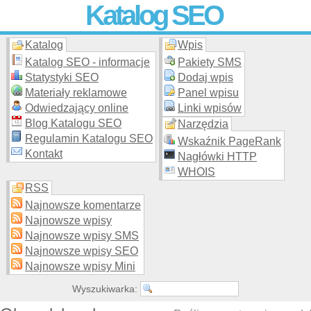
Katalog SEO
Katalog
Wpis
Skuteczna i
etyczna
promocja stron WWW –
dodaj stronę
do
moderowanego katalogu za darmo!
Katalog SEO - informacje
Pakiety SMS
Statystyki SEO
Dodaj wpis
Materiały reklamowe
Panel wpisu
Odwiedzający online
Linki wpisów
Blog Katalogu SEO
Narzędzia
Regulamin Katalogu SEO
Wskaźnik PageRank
Kontakt
Nagłówki HTTP
WHOIS
RSS
Najnowsze komentarze
Najnowsze wpisy
Najnowsze wpisy SMS
Najnowsze wpisy SEO
Najnowsze wpisy Mini
Wyszukiwarka: