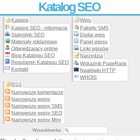
Katalog SEO
Katalog
Wpis
Skuteczna i
etyczna
promocja stron WWW –
dodaj stronę
do
moderowanego katalogu za darmo!
Katalog SEO - informacje
Pakiety SMS
Statystyki SEO
Dodaj wpis
Materiały reklamowe
Panel wpisu
Odwiedzający online
Linki wpisów
Blog Katalogu SEO
Narzędzia
Regulamin Katalogu SEO
Wskaźnik PageRank
Kontakt
Nagłówki HTTP
WHOIS
RSS
Najnowsze komentarze
Najnowsze wpisy
Najnowsze wpisy SMS
Najnowsze wpisy SEO
Najnowsze wpisy Mini
Wyszukiwarka: