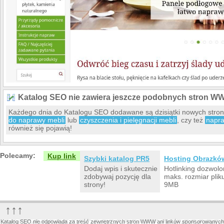
Katalog SEO nie zawiera jeszcze podobnych stron W
Każdego dnia do Katalogu SEO dodawane są dzisiątki nowych str
do naprawy mebli
lub
czyszczenia i pielęgnacji mebli
, czy też
napra
również się pojawią!
Polecamy:
Kup link
Szybki katalog PR5
Hosting Obrazkó
Dodaj wpis i skutecznie
Hotlinking dozwolo
zdobywaj pozycję dla
maks. rozmiar plik
strony!
9MB
↑↑↑
Katalog SEO nie odpowiada za treść zewnętrznych stron WWW ani linków sponsorowanych