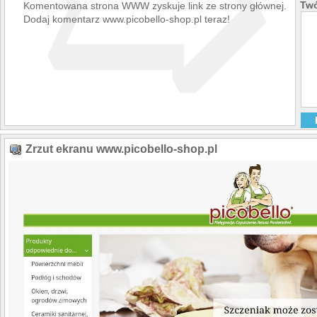
➯
Zapraszamy do zapozn
Twó
Komentowana strona WWW zyskuje link ze strony głównej.
Zespół picobello®
Dodaj komentarz www.picobello-shop.pl teraz!
Zrzut ekranu www.picobello-shop.pl