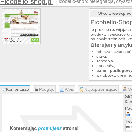
Picobello-shop.pl
Picobello-shop: pielęgnacja, czyszcz
Otwórz
www.pico
Picobello-Sho
to prężnie rozwijająca
produkty i wskazówki
na powierzchniach, kt
13 lat/a
SMS
Oferujemy artyk
retuszu uszkodzeń
drzwi,
schodów,
parkietów,
paneli podłogow
wyrobów z drewna
tworzyw sztuczn
glazury.
Komentarze
Podgląd
Wpis
Najpopularniejsze
O
Jak również
preparaty
regeneracji mebli i tap
Sko
Prezentujemy krok po
Kom
wszelkie uszkodzeni
Pod
Opinie o nas:
Natychmiastowa wy
Two
oferowanym. Gora
Komentując
promujesz
stronę!
-- beata_dorota