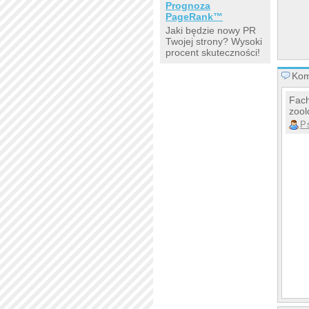
Prognoza
PageRank™
Jaki będzie nowy PR
Twojej strony? Wysoki
procent skuteczności!
Kom
Fach
zool
P