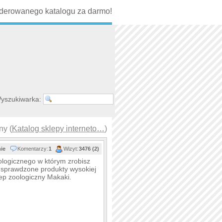
erowanego katalogu za darmo!
yszukiwarka:
ny (
Katalog sklepy interneto…
)
nie
Komentarzy:
1
Wizyt:
3476 (2)
logicznego w którym zrobisz
 sprawdzone produkty wysokiej
ep zoologiczny Makaki.