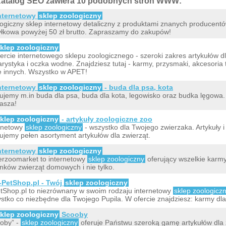
atalog SEO zawiera 10 podobnych stron WWW:
nternetowy
sklep zoologiczny
ogiczny sklep internetowy detaliczny z produktami znanych producentó
łkowa powyżej 50 zł brutto. Zapraszamy do zakupów!
klep zoologiczny
ercie internetowego sklepu zoologicznego - szeroki zakres artykułów dl
rystyka i oczka wodne. Znajdziesz tutaj - karmy, przysmaki, akcesoria 
e innych. Wszystko w APET!
nternetowy
sklep zoologiczny
- buda dla psa, kota
ujemy m.in buda dla psa, buda dla kota, legowisko oraz budka lęgowa
asza!
klep zoologiczny
- artykuły zoologiczne zoo
rnetowy
sklep zoologiczny
- wszystko dla Twojego zwierzaka. Artykuły i 
ujemy pełen asortyment artykułów dla zwierząt.
nternetowy
sklep zoologiczny
rzoomarket to internetowy
sklep zoologiczny
oferujący wszelkie karmy
nków zwierząt domowych i nie tylko.
-PetShop.pl - Twój
sklep zoologiczny
tShop.pl to niezrównany w swoim rodzaju internetowy
sklep zoologicz
stko co niezbędne dla Twojego Pupila. W ofercie znajdziesz: karmy dla 
klep zoologiczny
Scooby
oby” -
sklep zoologiczny
oferuje Państwu szeroką gamę artykułów dla