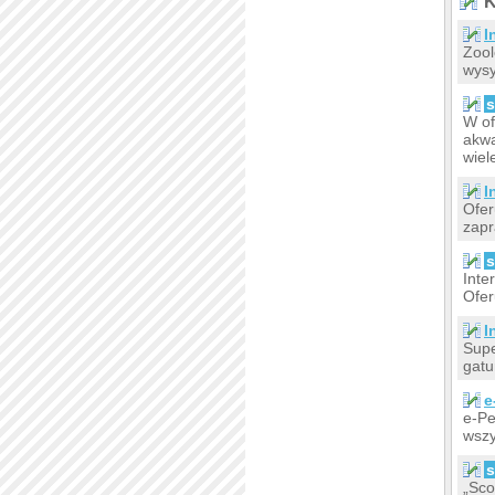
K
I
Zool
wysy
s
W of
akwa
wiel
I
Ofer
zapr
s
Inte
Ofer
I
Supe
gatu
e
e-Pe
wszy
s
„Sco