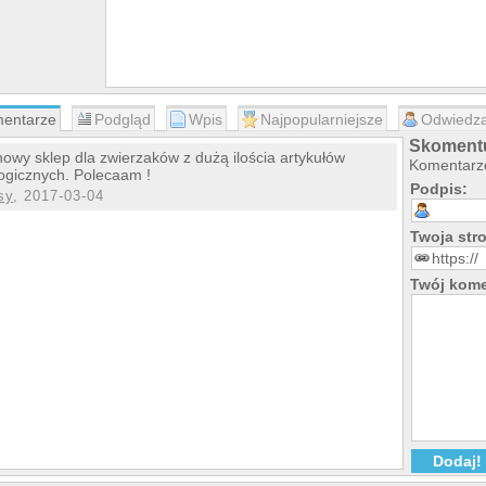
entarze
Podgląd
Wpis
Najpopularniejsze
Odwiedza
Skomentu
owy sklep dla zwierzaków z dużą ilościa artykułów
Komentarze
ogicznych. Polecaam !
Podpis:
sy
, 2017-03-04
Twoja st
Twój kome