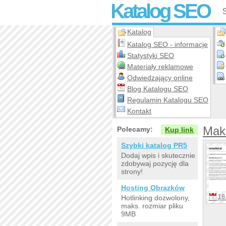
Katalog SEO
Katalog
Katalog SEO - informacje
Statystyki SEO
Materiały reklamowe
Odwiedzający online
Blog Katalogu SEO
Regulamin Katalogu SEO
Kontakt
Maka
Polecamy:
Kup link
Szybki katalog PR5
Dodaj wpis i skutecznie
zdobywaj pozycję dla
strony!
Hosting Obrazków
18 
Hotlinking dozwolony,
maks. rozmiar pliku
9MB