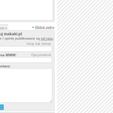
Widok pełny
jący
j makaki.pl
 / opinie publikowane są
od razu
.
Imię lub temat
rona WWW:
Opcjonalnie
ntarz: