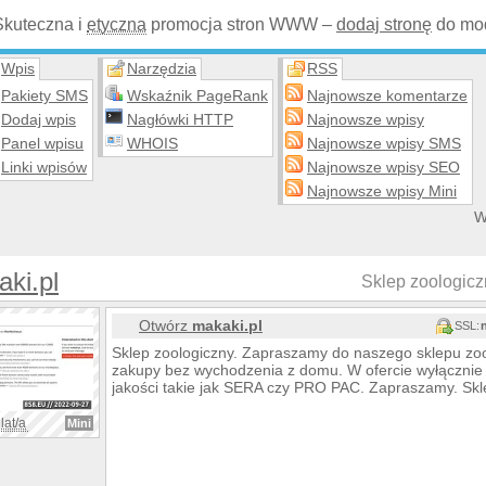
Skuteczna i
etyczna
promocja stron WWW –
dodaj stronę
do mod
Wpis
Narzędzia
RSS
Pakiety SMS
Wskaźnik PageRank
Najnowsze komentarze
Dodaj wpis
Nagłówki HTTP
Najnowsze wpisy
Panel wpisu
WHOIS
Najnowsze wpisy SMS
Linki wpisów
Najnowsze wpisy SEO
Najnowsze wpisy Mini
W
ki.pl
Sklep zoologicz
Otwórz
makaki.pl
SSL:
Sklep zoologiczny. Zapraszamy do naszego sklepu zoo
zakupy bez wychodzenia z domu. W ofercie wyłącznie
jakości takie jak SERA czy PRO PAC. Zapraszamy. Skl
lat/a
Mini