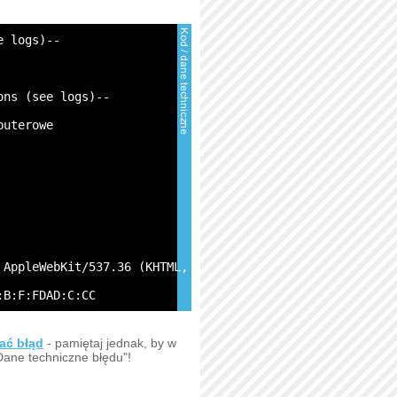
e logs)--
ons (see logs)--
puterowe
 AppleWebKit/537.36 (KHTML, like Gecko) Chrome/131.0.0.0
:B:F:FDAD:C:CC
ać błąd
- pamiętaj jednak, by w
Dane techniczne błędu"!