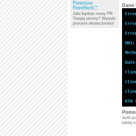
Prognoza
Dane 
PageRank™
Jaki będzie nowy PR
Erro
Twojej strony? Wysoki
procent skuteczności!
Erro
Erro
URI:
Meth
Date
Clie
Clie
Clie
RTN 
Pomo
Jeśli p
takiej 