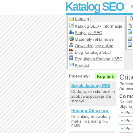
Katalog SEO
Katalog
Katalog SEO - informacje
Statystyki SEO
Materiały reklamowe
Odwiedzający online
Blog Katalogu SEO
Regulamin Katalogu SEO
Kontakt
Crit
Polecamy:
Kup link
Podcza
Szybki katalog PR5
Adminis
Dodaj wpis i skutecznie
zdobywaj pozycję dla
Co mo
strony!
Niestet
Błąd k
Hosting Obrazków
Po 
Hotlinking dozwolony,
Po 
maks. rozmiar pliku
9MB
Po 