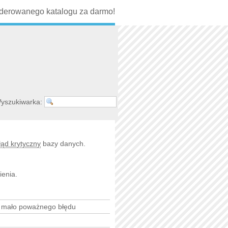
erowanego katalogu za darmo!
yszukiwarka:
łąd krytyczny
bazy danych.
ienia.
b mało poważnego błędu