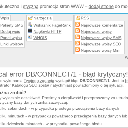
Skuteczna i
etyczna
promocja stron WWW –
dodaj stronę
do mod
Wpis
Narzędzia
RSS
Pakiety SMS
Wskaźnik PageRank
Najnowsze komentarze
Dodaj wpis
Nagłówki HTTP
Najnowsze wpisy
Panel wpisu
WHOIS
Najnowsze wpisy SMS
Linki wpisów
Najnowsze wpisy SEO
Najnowsze wpisy Mini
W
ical error DB/CONNECT/1 - błąd krytyczny!
s wykonania
Twojego żądania
wystąpił błąd
DB/CONNECT/1
. Jest to
b
trator Katalogu SEO został natychmiast powiadomiony o tej sytuacji.
żna zrobić?
y wyłącznie oczekiwać. Prosimy o cierpliwość i przepraszamy za utrudn
rytyczny bazy danych znika zazwyczaj:
kilku sekundach - w przypadku prostego przeciążenia bazy danych
kilku minutach - w przypadku poważnego przeciążenia bazy danych lu
kilkudziesięciu minutach - w przypadku poważnego błędu