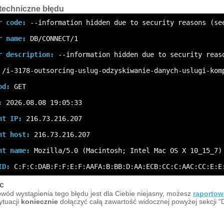
techniczne błędu
r code:
 --information hidden due to security reasons (se
r name:
 DB/CONNECT/1
r description:
 --information hidden due to security reas
 /i-3178-outsorcing-uslug-odzyskiwanie-danych-uslugi-kom
od:
 GET
:
 2026.08.08 19:05:33
nt IP:
 216.73.216.207
nt host:
 216.73.216.207
nt name:
 Mozilla/5.0 (Macintosh; Intel Mac OS X 10_15_7)
ID:
 C:F:C:DAB:F:F:E:F:AAFA:B:BB:D:AA:ECB:CC:C:AAC:CC:E:E
c
owód wystąpienia tego błędu jest dla Ciebie niejasny, możesz
raportow
sytuacji
koniecznie
dołączyć całą zawartość widocznej powyżej sekcji "