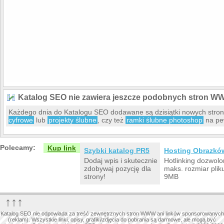
Katalog SEO nie zawiera jeszcze podobnych stron W
Każdego dnia do Katalogu SEO dodawane są dzisiątki nowych str
cyfrowe
lub
projekty ślubne
, czy też
ramki ślubne photoshop
na pew
Polecamy:
Kup link
Szybki katalog PR5
Hosting Obrazkó
Dodaj wpis i skutecznie
Hotlinking dozwolo
zdobywaj pozycję dla
maks. rozmiar plik
strony!
9MB
↑↑↑
Katalog SEO nie odpowiada za treść zewnętrznych stron WWW ani linków sponsorowanych
(reklam). Wszystkie linki, opisy, grafiki/zdjęcia do pobrania są darmowe, ale mogą być