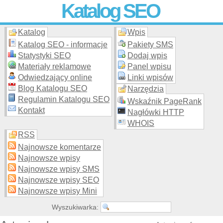
Katalog SEO
Katalog
Wpis
Skuteczna i
etyczna
promocja stron WWW –
dodaj stronę
do
moderowanego katalogu za darmo!
Katalog SEO - informacje
Pakiety SMS
Statystyki SEO
Dodaj wpis
Materiały reklamowe
Panel wpisu
Odwiedzający online
Linki wpisów
Blog Katalogu SEO
Narzędzia
Regulamin Katalogu SEO
Wskaźnik PageRank
Kontakt
Nagłówki HTTP
WHOIS
RSS
Najnowsze komentarze
Najnowsze wpisy
Najnowsze wpisy SMS
Najnowsze wpisy SEO
Najnowsze wpisy Mini
Wyszukiwarka: