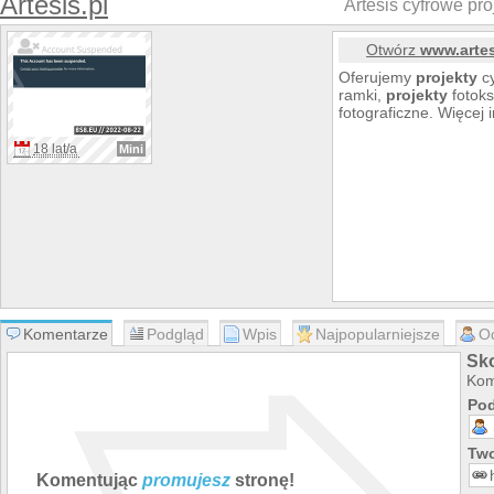
Artesis.pl
Artesis cyfrowe proj
Otwórz
www.artes
Oferujemy
projekty
cy
ramki,
projekty
fotoks
fotograficzne. Więcej 
18 lat/a
Mini
Komentarze
Podgląd
Wpis
Najpopularniejsze
O
Sko
Kom
Pod
Two
Komentując
promujesz
stronę!