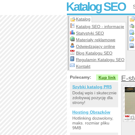
Katalog SEO
Katalog
Katalog SEO - informacje
Statystyki SEO
Materiały reklamowe
Odwiedzający online
Blog Katalogu SEO
Regulamin Katalogu SEO
Kontakt
E-st
Polecamy:
Kup link
Szybki katalog PR5
Dodaj wpis i skutecznie
zdobywaj pozycję dla
strony!
Hosting Obrazków
13 
Hotlinking dozwolony,
maks. rozmiar pliku
9MB