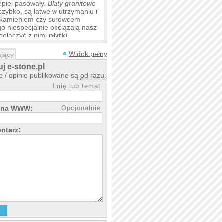
epiej pasowały.
Blaty granitowe
szybko, są łatwe w utrzymaniu i
m kamieniem czy surowcem
o niespecjalnie obciążają nasz
połączyć z nimi
płytki
styczną i nieprzewidywalną
owych estetów.
Widok pełny
jący
j e-stone.pl
 / opinie publikowane są
od razu
.
Imię lub temat
rona WWW:
Opcjonalnie
ntarz: