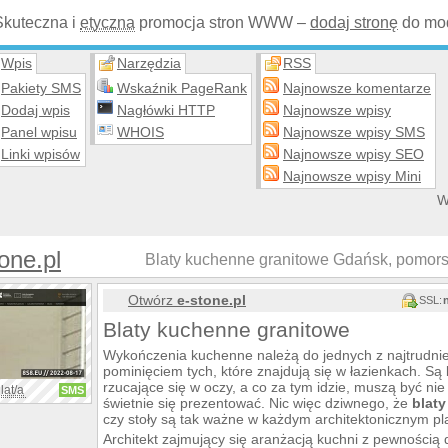
Skuteczna i
etyczna
promocja stron WWW –
dodaj stronę
do mod
Wpis
Narzędzia
RSS
Pakiety SMS
Wskaźnik PageRank
Najnowsze komentarze
Dodaj wpis
Nagłówki HTTP
Najnowsze wpisy
Panel wpisu
WHOIS
Najnowsze wpisy SMS
Linki wpisów
Najnowsze wpisy SEO
Najnowsze wpisy Mini
W
one.pl
Blaty kuchenne granitowe Gdańsk, pomors
Otwórz
e-stone.pl
SSL:
Blaty kuchenne granitowe
Wykończenia kuchenne należą do jednych z najtrudni
pominięciem tych, które znajdują się w łazienkach. Są
rzucające się w oczy, a co za tym idzie, muszą być nie 
lat/a
SMS
świetnie się prezentować. Nic więc dziwnego, że
blat
czy stoły są tak ważne w każdym architektonicznym pl
Architekt zajmujący się aranżacją kuchni z pewnością