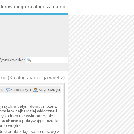
erowanego katalogu za darmo!
yszukiwarka:
kie (
Katalog aranżacja wnętrz
)
nie
Komentarzy:
1
Wizyt:
3426 (4)
ejszych w całym domu, może z
 bowiem najbardziej widoczne i
tylko idealnie wykonane, ale i
y kuchenne
pokrywające szafki
anie wnętrz.
 doskonale zdaje sobie sprawę z