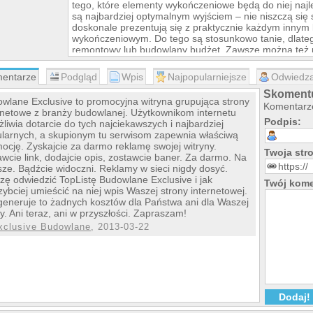
tego, które elementy wykończeniowe będą do niej najl
są najbardziej optymalnym wyjściem – nie niszczą się 
doskonale prezentują się z praktycznie każdym inny
wykończeniowym. Do tego są stosunkowo tanie, dlateg
remontowy lub budowlany budżet. Zawsze można też 
granitowe
, dzięki czemu całość tworzyć będzie fanta
całość, której efekt estetyczny zachwyci nawet wyjątk
entarze
Podgląd
Wpis
Najpopularniejsze
Odwiedza
W ofercie firmy
E-stone
:
Skomentu
Blaty granitowe
wlane Exclusive to promocyjna witryna grupująca strony
Komentarze
Blaty łazienkowe
rnetowe z branży budowlanej. Użytkownikom internetu
Podpis:
Parapety
liwia dotarcie do tych najciekawszych i najbardziej
Kamień elewacyjny
larnych, a skupionym tu serwisom zapewnia właściwą
Panele kamienne
ocję. Zyskajcie za darmo reklamę swojej witryny.
Twoja st
Płytki granitowe
wcie link, dodajcie opis, zostawcie baner. Za darmo. Na
Schody granitowe
ze. Bądźcie widoczni. Reklamy w sieci nigdy dosyć.
zę odwiedzić TopListę Budowlane Exclusive i jak
Zapraszamy:
Twój kome
zybciej umieścić na niej wpis Waszej strony internetowej.
Zawsze miła obsługa!
generuje to żadnych kosztów dla Państwa ani dla Waszej
-- Klient
y. Ani teraz, ani w przyszłości. Zapraszam!
xclusive Budowlane
, 2013-03-22