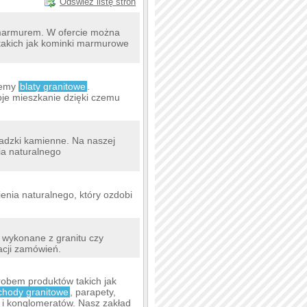
Odśwież listę stron
 marmurem. W ofercie można
i takich jak kominki marmurowe
ujemy
blaty granitowe
.
woje mieszkanie dzięki czemu
sadzki kamienne. Na naszej
ia naturalnego
nia naturalnego, który ozdobi
y wykonane z granitu czy
acji zamówień.
obem produktów takich jak
chody granitowe
, parapety,
k i konglomeratów. Nasz zakład