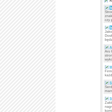
K
b
Stro
znal
czy 
b
Jako
Dosk
będz
A
Ars 
stro
wyko
M
Firm
każd
S
Serd
marm
S
Zakł
nagr
komi