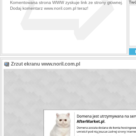
➯
Twó
Komentowana strona WWW zyskuje link ze strony głównej.
Dodaj komentarz www.noril.com.pl teraz!
Zrzut ekranu www.noril.com.pl