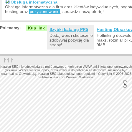
Obsługa informatyczna
Obsługa informatyczna dla firm oraz klientów indywidualnych, pogo
hosting oraz
pozycjonowanie
, sprawdź naszą ofertę!
Polecamy:
Kup link
Szybki katalog PR5
Hosting Obrazkó
Dodaj wpis i skutecznie
Hotlinking dozwolo
zdobywaj pozycję dla
maks. rozmiar plik
strony!
9MB
↑↑↑
Katalog SEO nie odpowiada za treść zewnętrznych stron WWW ani linków sponsorowanych
(reklam). Wszystkie linki, opisy, grafiki/zdjęcia do pobrania są darmowe, ale mogą być
nieaktualne. Odwiedzając Katalog SEO akceptujesz jego regulamin. Copyright © 2006-2026
Sublime
★
Star.com Walerian Walawski
.