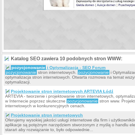
Katalog SEO zawiera 10 podobnych stron WWW:
pozycjonowanie
i Optymalizacja - SEO Forum
pozycjonowanie
stron internetowych.
pozycjonowanie
i Optymaliza
optymalizacja stron internetowych. Otwarta rozmowa na temat wszy
optymalizacji.
Projektowanie stron internetowych ARTEVIA Łódź
ARTEVIA - tworzenie i projektowanie stron internetowych, optymaliz
w Internecie poprzez skuteczne
pozycjonowanie
stron www. Projekt
internetowych w konkurencyjnych cenach.
Projektowanie stron internetowych
Oferujemy wysokiej jakości usługi internetowe dla firm i użytkown
aplikacje są potężnym narzędziem stworzonym z myślą o handlu el
starań aby rozwiązanie to, było odpowiednie...