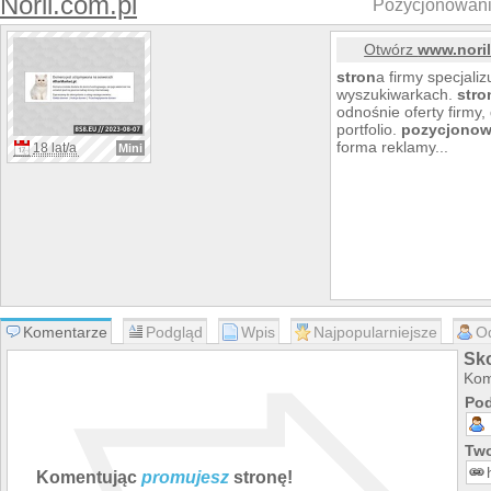
Noril.com.pl
Pozycjonowanie
Otwórz
www.noril
stron
a firmy specjali
wyszukiwarkach.
stro
odnośnie oferty firmy,
portfolio.
pozycjonow
forma reklamy...
18 lat/a
Mini
Komentarze
Podgląd
Wpis
Najpopularniejsze
O
Sko
Kom
Pod
Two
Komentując
promujesz
stronę!