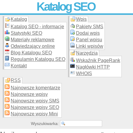
Katalog SEO
Katalog
Wpis
Skuteczna i
etyczna
promocja stron WWW –
dodaj stronę
do
moderowanego katalogu za darmo!
Katalog SEO - informacje
Pakiety SMS
Statystyki SEO
Dodaj wpis
Materiały reklamowe
Panel wpisu
Odwiedzający online
Linki wpisów
Blog Katalogu SEO
Narzędzia
Regulamin Katalogu SEO
Wskaźnik PageRank
Kontakt
Nagłówki HTTP
WHOIS
RSS
Najnowsze komentarze
Najnowsze wpisy
Najnowsze wpisy SMS
Najnowsze wpisy SEO
Najnowsze wpisy Mini
Wyszukiwarka: