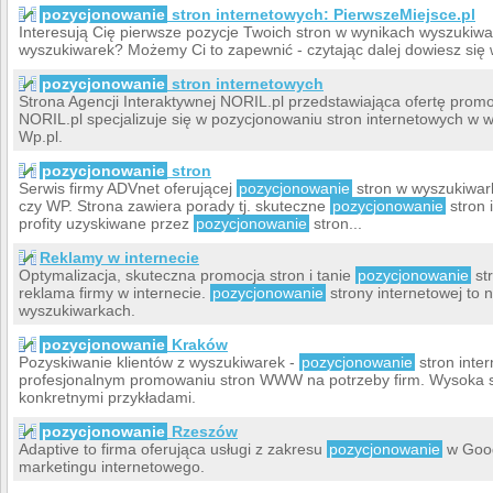
pozycjonowanie
stron internetowych: PierwszeMiejsce.pl
Interesują Cię pierwsze pozycje Twoich stron w wynikach wyszukiwa
wyszukiwarek? Możemy Ci to zapewnić - czytając dalej dowiesz się w
pozycjonowanie
stron internetowych
Strona Agencji Interaktywnej NORIL.pl przedstawiająca ofertę prom
NORIL.pl specjalizuje się w pozycjonowaniu stron internetowych w w
Wp.pl.
pozycjonowanie
stron
Serwis firmy ADVnet oferującej
pozycjonowanie
stron w wyszukiwark
czy WP. Strona zawiera porady tj. skuteczne
pozycjonowanie
stron 
profity uzyskiwane przez
pozycjonowanie
stron...
Reklamy w internecie
Optymalizacja, skuteczna promocja stron i tanie
pozycjonowanie
str
reklama firmy w internecie.
pozycjonowanie
strony internetowej to 
wyszukiwarkach.
pozycjonowanie
Kraków
Pozyskiwanie klientów z wyszukiwarek -
pozycjonowanie
stron inte
profesjonalnym promowaniu stron WWW na potrzeby firm. Wysoka
konkretnymi przykładami.
pozycjonowanie
Rzeszów
Adaptive to firma oferująca usługi z zakresu
pozycjonowanie
w Goog
marketingu internetowego.